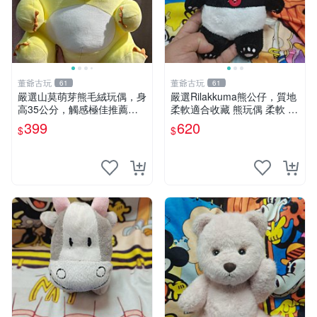
董爺古玩
董爺古玩
61
61
嚴選山莫萌芽熊毛絨玩偶，身
嚴選Rilakkuma熊公仔，質地
高35公分，觸感極佳推薦收
柔軟適合收藏 熊玩偶 柔軟 公
藏 萌芽熊 毛絨玩偶 串珠玩偶
仔 收藏
399
620
$
$