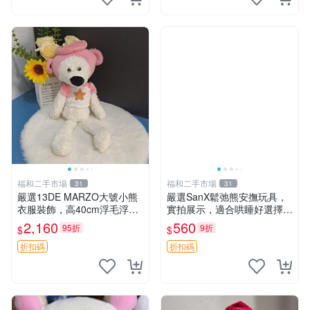
福和二手市場
福和二手市場
31
31
嚴選13DE MARZO大號小熊
嚴選SanX鬆弛熊安撫玩具，
衣服裝飾，高40cm浮毛浮
實拍展示，適合哄睡好選擇
灰，詳觀後再拍。二手收藏請
電腦玩具 安撫用品
2,160
560
95折
9折
$
$
珍惜。 13DE MARZO 二手
小熊 衣服裝飾
折扣碼
折扣碼