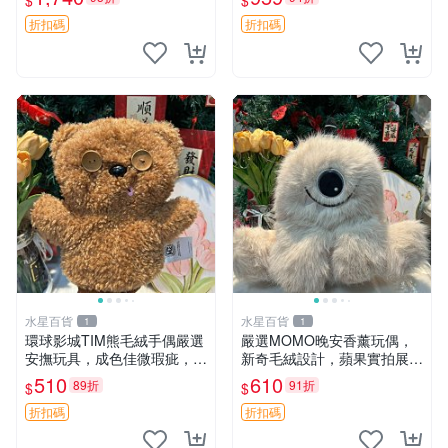
$
$
玩偶 安撫玩具 新款上架
折扣碼
折扣碼
水星百貨
水星百貨
1
1
環球影城TIM熊毛絨手偶嚴選
嚴選MOMO晚安香薰玩偶，
安撫玩具，成色佳微瑕疵，贈
新奇毛絨設計，蘋果實拍展
小禮物超值優惠 TIM熊 毛絨
示，成色極佳 晚安香薰 馮娃
510
610
89折
91折
$
$
手偶 安撫 toy 嚴選
娃 毛絨玩偶
折扣碼
折扣碼