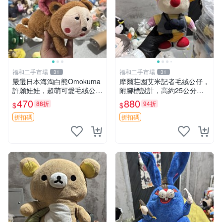
福和二手市場
福和二手市場
31
31
嚴選日本海淘白熊Omokuma
摩爾莊園艾米記者毛絨公仔，
許願娃娃，超萌可愛毛絨公仔
附腳標設計，高約25公分，
推薦收藏 白熊 Omokuma 毛
全新未拆封，限量珍藏。艾米
470
880
88折
94折
$
$
絨玩具 偽裝娃娃 玩具擺飾
記者 毛絨公仔 超萌玩偶
折扣碼
折扣碼