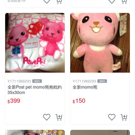
近期銷量1件
Y1711989293
Y1711989293
883
883
全新Post pet momo熊抱枕約
全新momo熊
35x30cm
399
150
$
$