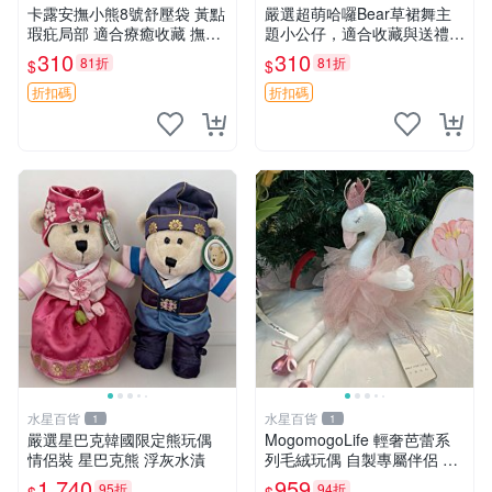
卡露安撫小熊8號舒壓袋 黃點
嚴選超萌哈囉Bear草裙舞主
瑕疪局部 適合療癒收藏 撫慰
題小公仔，適合收藏與送禮 1
身心 美肌養護 放鬆好物
00 克 哈囉Bear 草裙舞
310
310
81折
81折
$
$
折扣碼
折扣碼
水星百貨
水星百貨
1
1
嚴選星巴克韓國限定熊玩偶
MogomogoLife 輕奢芭蕾系
情侶裝 星巴克熊 浮灰水漬
列毛絨玩偶 自製專屬伴侶 帶
標牌全新成色 芭蕾系列 毛絨
1,740
959
95折
94折