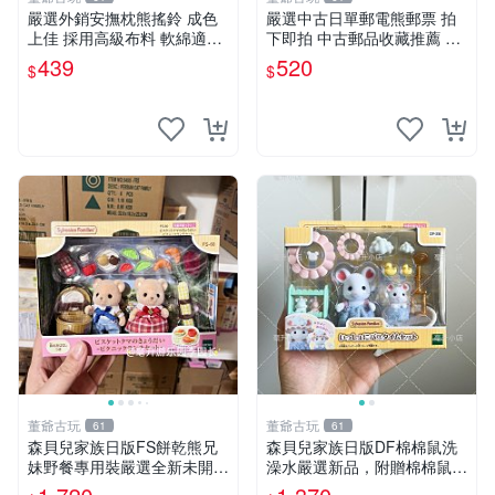
嚴選外銷安撫枕熊搖鈴 成色
嚴選中古日單郵電熊郵票 拍
上佳 採用高級布料 軟綿適合
下即拍 中古郵品收藏推薦 郵
收藏 安心選購 安撫枕 熊玩具
票 郵電熊 日本
439
520
$
$
搖鈴
董爺古玩
董爺古玩
61
61
森貝兒家族日版FS餅乾熊兄
森貝兒家族日版DF棉棉鼠洗
妹野餐專用裝嚴選全新未開
澡水嚴選新品，附贈棉棉鼠媽
封，包含兩組大童款紙盒裝，
媽與嬰兒及配件。-paper盒