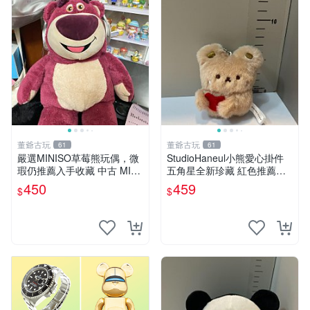
董爺古玩
董爺古玩
61
61
嚴選MINISO草莓熊玩偶，微
StudioHaneul小熊愛心掛件
瑕仍推薦入手收藏 中古 MINI
五角星全新珍藏 紅色推薦收
SO 草莓熊 玩具 收藏
藏 玩具掛飾 掛件 新品
450
459
$
$