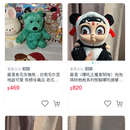
董爺古玩
董爺古玩
61
61
嚴選卷毛安撫熊，仿舊毛巾質
嚴選《哪吒之魔童鬧海》泡泡
地超可愛 剪標珍藏品 老式毛
瑪特抱抱系列熊貓哪吒搪膠臉
巾質地 安撫熊 款式
毛絨， STATE：如圖顯示 哪
469
820
$
$
吒 毛絨公仔 泡泡瑪特