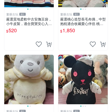
董爺古玩
董爺古玩
61
61
嚴選質地柔軟中古安撫豆袋，
嚴選桃心造型長毛布偶，中型
小牛皮製，適合寶寶安心入
抱枕適合收藏愛心伴侶 桃心
眠。 安撫豆袋 小牛皮 寶寶安
抱枕 布娃娃 猛咬布偶
520
1,850
$
$
撫
董爺古玩
董爺古玩
61
61