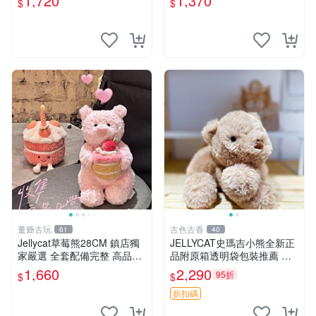
1,720
1,370
$
$
適合收藏與分享。 餅乾熊兄
裝，輕便設計方便攜帶。 棉
妹、野餐、收藏
棉鼠 棉玩 公仔
董爺古玩
古色古香
61
40
Jellycat草莓熊28CM 鎮店獨
JELLYCAT史瑪吉小熊全新正
家嚴選 全套配備完整 高品質
品附原箱透明袋包裝推薦 透
收藏好物 紋章 玩具熊 定制熊
明袋 包裝盒 史瑪吉小熊
1,660
2,290
95折
$
$
折扣碼