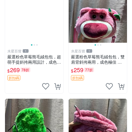
水星百貨
水星百貨
1
1
嚴選粉色草莓熊毛絨包包，超
嚴選粉色草莓熊毛絨包包，雙
萌手提斜挎兩用設計，成色上
肩背斜挎兩用，成色極佳 精
佳容量大 粉紅草莓 毛絨包 超
準關鍵詞：草莓熊 包包 毛絨
269
259
78折
77折
$
$
大容量
折扣碼
折扣碼