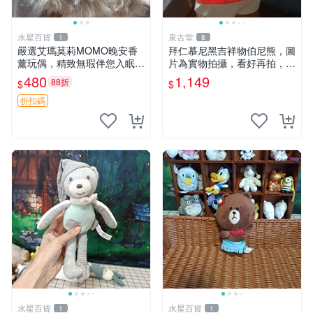
水星百貨
泉古堂
1
8
嚴選艾瑪莫莉MOMO晚安香
拜仁慕尼黑吉祥物伯尼熊，圖
薰玩偶，精致無瑕伴您入眠
片為實物拍攝，看好再拍，不
晚安精靈 香薰玩具 玩偶收藏
退不換-187978
480
1,149
88折
$
$
折扣碼
水星百貨
水星百貨
1
1