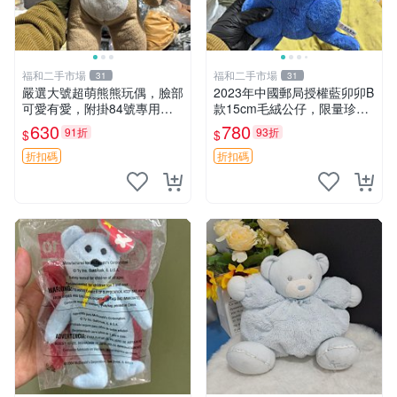
福和二手市場
福和二手市場
31
31
嚴選大號超萌熊熊玩偶，臉部
2023年中國郵局授權藍卯卯B
可愛有愛，附掛84號專用
款15cm毛絨公仔，限量珍藏
袋，適合收藏與送禮 寶寶熊
版 毛絨玩具 新年禮品 藍卯卯
630
780
91折
93折
$
$
玩具 熊抱枕
限量版 15cm
折扣碼
折扣碼