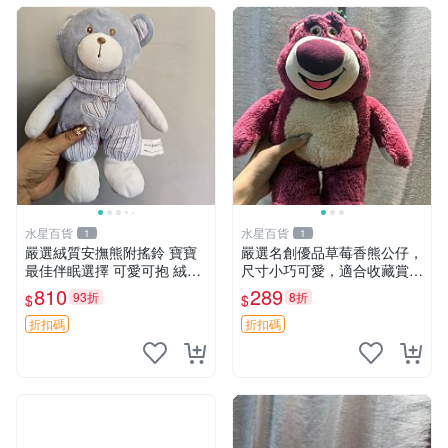
水星百貨
水星百貨
1
1
嚴選絨質安撫熊附搖鈴 寶寶
嚴選名創優品草莓香熊公仔，
最佳伴眠選擇 可愛可抱 絨毛
尺寸小巧可愛，適合收藏賞玩
玩具 安撫熊 嬰兒用
30cm 玩具 公仔 草莓熊
810
289
93折
8折
$
$
折扣碼
折扣碼