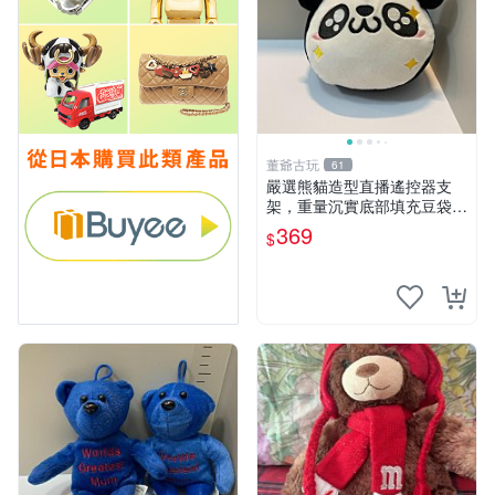
董爺古玩
61
嚴選熊貓造型直播遙控器支
架，重量沉實底部填充豆袋，
手機遙控器最佳架設選擇推薦
369
$
直播遙控器支架 毛絨玩具 支
架架設