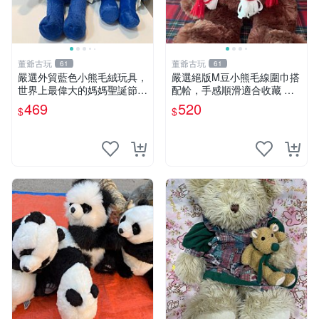
董爺古玩
董爺古玩
61
61
嚴選外貿藍色小熊毛絨玩具，
嚴選絕版M豆小熊毛線圍巾搭
世界上最偉大的媽媽聖誕節推
配帢，手感順滑適合收藏 絕
薦禮物 五角星 兒童玩具 母親
版M豆小熊、圍巾、毛線帢
469
520
$
$
節
經典好搭