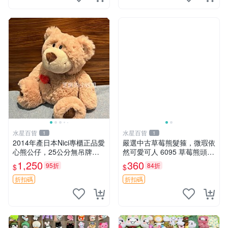
水星百貨
水星百貨
1
1
2014年產日本Nici專櫃正品愛
嚴選中古草莓熊髮箍，微瑕依
心熊公仔，25公分無吊牌全
然可愛可人 6095 草莓熊頭飾
新 愛心熊 公仔 熊抱玩偶
中古髮圈 熊寶 寶寶 娃娃熊髮
1,250
360
95折
84折
$
$
箍 中古收藏 玩具髮夾
折扣碼
折扣碼