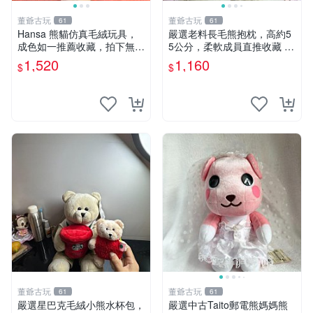
董爺古玩
董爺古玩
61
61
Hansa 熊貓仿真毛絨玩具，
嚴選老料長毛熊抱枕，高約5
成色如一推薦收藏，拍下無疑
5公分，柔軟成員直推收藏 長
心 熊貓 毛絨玩具 收藏
毛熊 柔軟熊抱枕 55公分
1,520
1,160
$
$
董爺古玩
董爺古玩
61
61
嚴選星巴克毛絨小熊水杯包，
嚴選中古Taito郵電熊媽媽熊