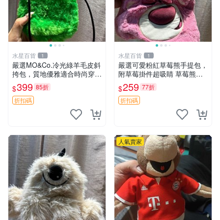
水星百貨
水星百貨
1
1
嚴選MO&Co.冷光綠羊毛皮斜
嚴選可愛粉紅草莓熊手提包，
挎包，質地優雅適合時尚穿搭
附草莓掛件超吸睛 草莓熊手
冷光綠 皮包 斜挎包
提包 草莓掛件 可愛portunes
399
259
85折
77折
$
$
e
折扣碼
折扣碼
人氣賣家