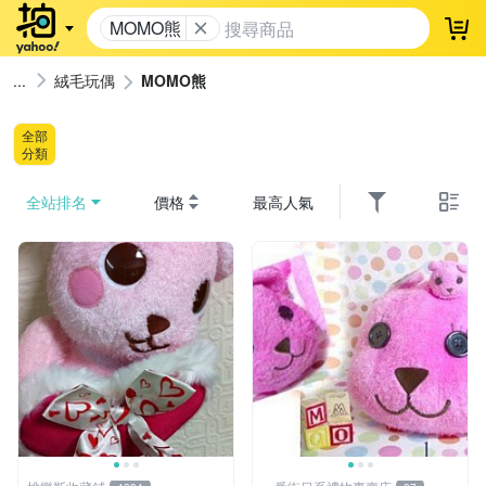
MOMO熊
登
絨毛玩偶
MOMO熊
全部
分類
全站排名
價格
最高人氣