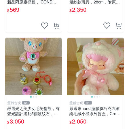
新品附原廠標籤， CONDITI
婚紗款玩具，28cm，附原
ON 良好，詳情請參閱商品圖
盒，保存極佳實拍，婚紗細節
569
2,350
$
$
片。 星巴克 毛絨小熊 水杯包
清晰可見，偶像收藏推薦 婚
紗小花 玩具 模型
董爺古玩
董爺古玩
61
61
嚴選光之美少女毛芙倫熊，有
嚴選來nanci搪膠臉巧克力繽
聲光設計搭配5個波紋石，成
紛毛絨小熊系列盲盒，Crea
色完美如圖。爽快附電池，讓
my櫻花巧藝盲盒 隱藏款Crea
3,050
2,050
$
$
愛心不打折扣。 光之美少女
my櫻花巧藝 嬰熊盲盒娃娃 樂