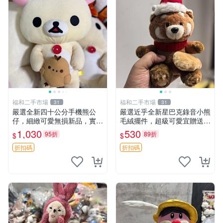
福和二手市場
福和二手市場
31
31
嚴選全新四十公分手機熊公
嚴選近乎全新星巴克錄音小熊
仔，細緻可愛無損新品，實拍
毛絨擺件，超級可愛宜贈送掛
展現萌趣風采 潘朵拉 熊抱枕
飾 錄音小熊 毛絨擺件 贈品
1,030
530
95折
89折
$
$
折扣碼
折扣碼