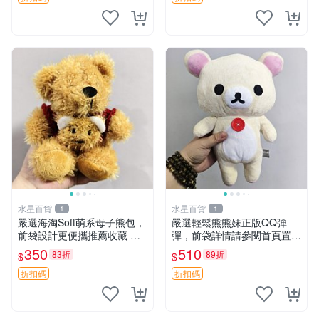
構
水星百貨
水星百貨
1
1
嚴選海淘Soft萌系母子熊包，
嚴選輕鬆熊熊妹正版QQ彈
前袋設計更便攜推薦收藏 母
彈，前袋詳情請參閱首頁置頂
子熊 軟綿綿 包包
說明適合收藏 QQ彈彈 正版
350
510
83折
89折
$
$
熊熊妹
折扣碼
折扣碼