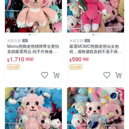
水星百貨
水星百貨
1
1
Momo熊郵差熊標牌齊全實拍
嚴選MOMO熊郵差熊仙女抱
直銷嚴選商品 純手作無修圖
枕，滿無濾鏡直銷不退不換
可收藏 郵差熊 Momo熊 標牌
經典造型可愛必備 紅薯啵啵
1,710
590
95折
9折
$
$
商品
間抱枕 抱枕 時尚
折扣碼
折扣碼