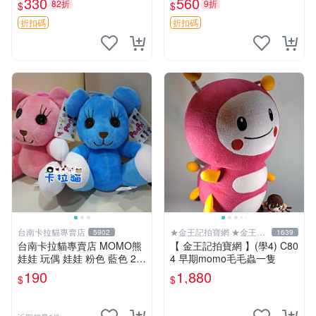
330
560
82折
9折
$
$
取。 膽大黨 Q版 陳冠希 妙Q
玩偶
折扣碼
折扣碼
台南卡拉貓專賣店
★金王記拍寶網 ★金王記
5902
1639
拍寶趣
台南卡拉貓專賣店 MOMO熊
【 金王記拍寶網 】(學4) C80
娃娃 玩偶 娃娃 粉色 藍色 2色
4 早期momo毛毛蟲一隻
分售
190
1,880
$
$