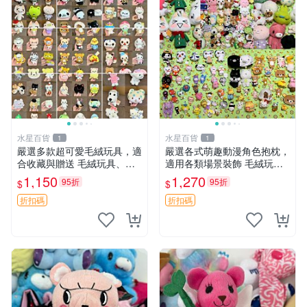
水星百貨
水星百貨
1
1
嚴選多款超可愛毛絨玩具，適
嚴選各式萌趣動漫角色抱枕，
合收藏與贈送 毛絨玩具、抱
適用各類場景裝飾 毛絨玩
枕、公仔
具、卡通抱枕、趣味玩偶
1,150
1,270
95折
95折
$
$
折扣碼
折扣碼