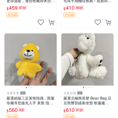
更添溫暖，適合收藏與休憩。
毛茸手感極佳推薦！屁股與四
前胸填充飽滿，背部亦具優雅
肢填充均勻，適合收藏與孩童
459
410
87折
86折
$
$
設計。 豆袋熊 保暖 溫柔 蓬
共賞。 麋鹿 豆袋 毛茸玩具
松
折扣碼
折扣碼
水星百貨
水星百貨
1
1
嚴選絕版三足黃熊指偶，限量
嚴選北極熊形塑 Bean Bag 豆
珍藏等您搶先入手 黃熊 指偶
豆熊臀部緩衝坐墊 軟癟癟舒
珍藏品
壓設計 保暖又實用 適合久坐
560
610
9折
91折
$
$
放松 推薦居家使用 RUSS系
列 豆豆熊屁屁坐墊 3D顆粒結
折扣碼
折扣碼