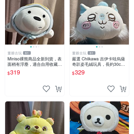
董爺古玩
董爺古玩
61
61
Miniso裸熊商品全新到貨，表
嚴選 Chiikawa 吉伊卡哇烏薩
面稍有浮塵，適合自用收藏嚴
奇趴姿毛絨玩具，長約30c
選款。 裸熊 商品 裸熊玩偶
m，質地超軟適合收藏 烏薩
319
329
$
$
奇 Chiikawa 毛絨 超軟