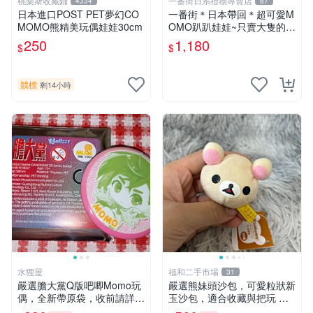
桃樂斯收藏鋪
一番街日系禮物專賣店
4334
87
日本進口POST PET夢幻CO
一番街＊日本帶回＊超可愛M
MOMO熊精美玩偶娃娃30cm
OMO趴趴娃娃~只賣大隻的1
號~單隻價～生日禮物
250
1,180
$
$
競標
剩14小時
水狸屋
福和二手市場
31
嚴選膽大黨Q版吧唧Momo玩
嚴選熊妹頭沙包，可愛粒狀新
偶，全新帶原袋，收前請詳讀
玉沙包，適合收藏與把玩 熊
收物須知。非偏遠地區同城可
妹 沙包 玉石