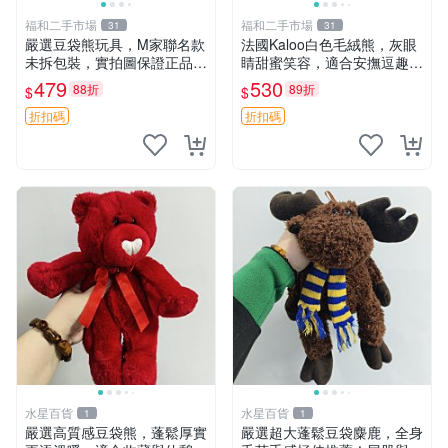
福和二手市場
福和二手市場
31
31
嚴選豆袋熊玩具，M家聯名款
法國Kaloo白色毛絨熊，灰眼
未拆包裝，實拍圖保證正品
睛甜蜜笑容，適合安撫逗趣可
豆袋玩具 嚴選 M家 豆袋熊
愛，柔軟面料手感佳。14 白
479
530
88折
89折
$
$
色安撫熊 毛絨玩具 寶寶逗樂
具
折扣碼
折扣碼
水星百貨
水星百貨
1
1
嚴選高質感豆袋熊，蓬鬆厚實
嚴選超大蓬鬆豆袋麋鹿，全身