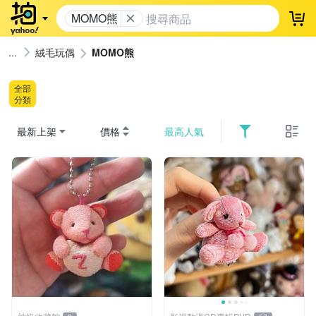
MOMO熊
登
絨毛玩偶
MOMO熊
全部
分類
最新上架
價格
最高人氣