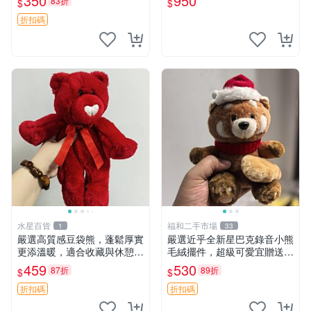
350
950
83折
$
$
箱貼 磁鐵掛件 冰箱飾品
玫瑰卷毛 郵電熊 正品
折扣碼
水星百貨
福和二手市場
1
33
嚴選高質感豆袋熊，蓬鬆厚實
嚴選近乎全新星巴克錄音小熊
更添溫暖，適合收藏與休憩。
毛絨擺件，超級可愛宜贈送掛
前胸填充飽滿，背部亦具優雅
飾 錄音小熊 毛絨擺件 贈品
459
530
87折
89折
$
$
設計。 豆袋熊 保暖 溫柔 蓬
松
折扣碼
折扣碼