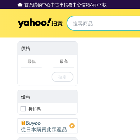
首頁
購物中心
中古車
帳務中心
信箱
App下載
Yahoo拍賣
價格
-
確定
優惠
折扣碼