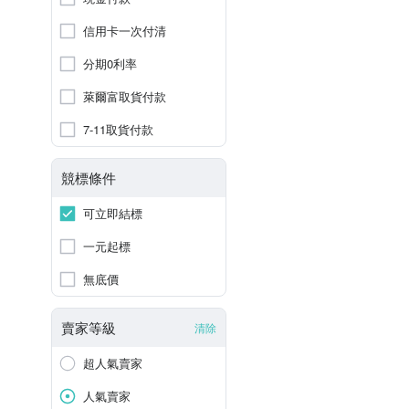
信用卡一次付清
分期0利率
萊爾富取貨付款
7-11取貨付款
競標條件
可立即結標
一元起標
無底價
賣家等級
清除
超人氣賣家
人氣賣家