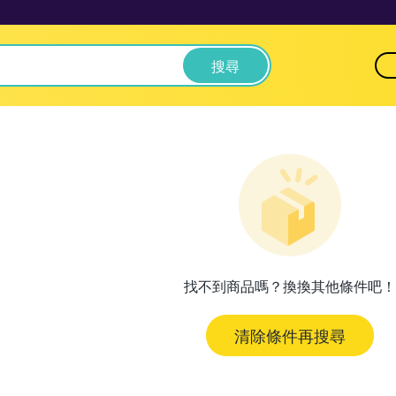
搜尋
找不到商品嗎？換換其他條件吧！
清除條件再搜尋