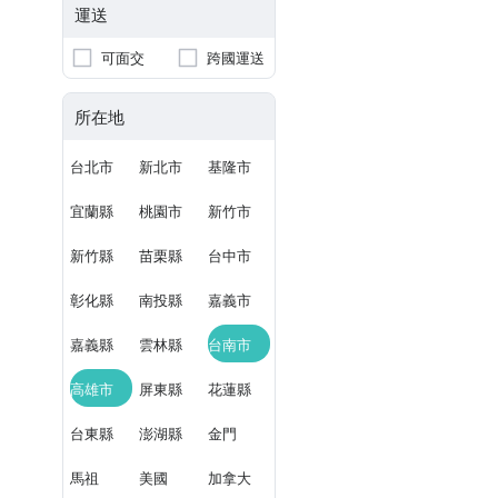
運送
可面交
跨國運送
所在地
台北市
新北市
基隆市
宜蘭縣
桃園市
新竹市
新竹縣
苗栗縣
台中市
彰化縣
南投縣
嘉義市
嘉義縣
雲林縣
台南市
高雄市
屏東縣
花蓮縣
台東縣
澎湖縣
金門
馬祖
美國
加拿大