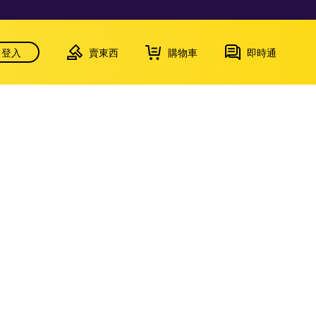
登入
賣東西
購物車
即時通