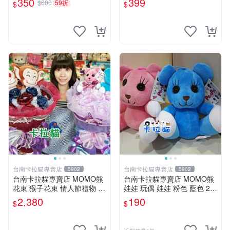
350
399
$600
59折
$
$
手指頭 娃娃
台南卡拉貓專賣店
台南卡拉貓專賣店
5902
5902
台南卡拉貓專賣店 MOMO熊
台南卡拉貓專賣店 MOMO熊
花束 猴子花束 情人節禮物 二
娃娃 玩偶 娃娃 粉色 藍色 2色
選一 可繡字 可今天寄明天到
分售
2,380
190
$
$