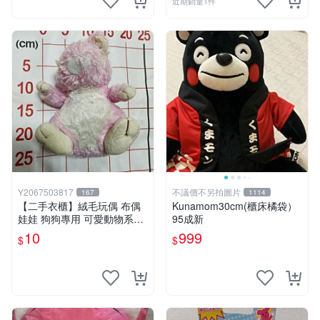
近期銷量1件
Y2067503817
不議價不另拍圖片
167
1114
【二手衣櫃】絨毛玩偶 布偶
Kunamom30cm(櫃床橘袋）
娃娃 狗狗專用 可愛動物系列
95成新
耐咬耐磨玩具 玩偶 粉紅熊寵
10
999
$
$
物玩具 1120929