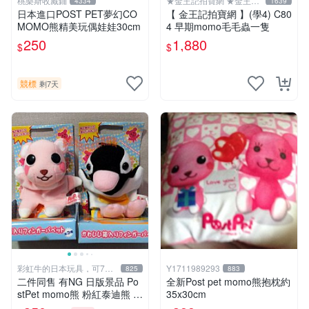
桃樂斯收藏鋪
★金王記拍寶網 ★金王記
4334
1639
拍寶趣
日本進口POST PET夢幻CO
【 金王記拍寶網 】(學4) C80
MOMO熊精美玩偶娃娃30cm
4 早期momo毛毛蟲一隻
250
1,880
$
$
競標
剩7天
彩虹牛的日本玩具，可7取
Y1711989293
825
883
付
二件同售 有NG 日版景品 Po
全新Post pet momo熊抱枕約
stPet momo熊 粉紅泰迪熊 妹
35x30cm
妹 comomo 企鵝 娃娃 布偶