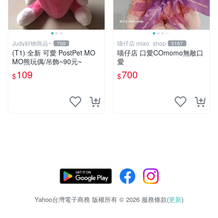
Judy好物商品~
喵仔店 miao_shop
700
3167
(T1) 全新 可愛 PostPet MO
喵仔店 口愛COmomo無敵口
MO熊玩偶/吊飾~90元~
愛
109
700
$
$
Yahoo台灣電子商務 版權所有 © 2026 服務條款(
更新
)