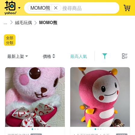
MOMO熊
登
絨毛玩偶
MOMO熊
全部
分類
最新上架
價格
最高人氣