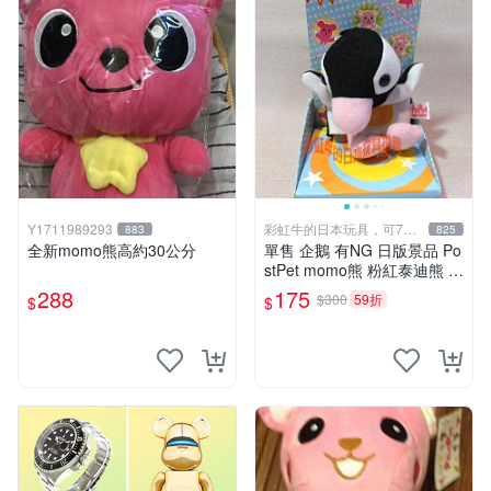
Y1711989293
彩虹牛的日本玩具，可7取
883
825
付
全新momo熊高約30公分
單售 企鵝 有NG 日版景品 Po
stPet momo熊 粉紅泰迪熊 娃
娃 布偶 手指頭 娃娃
288
175
$300
59折
$
$