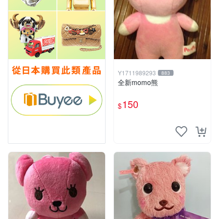
Y1711989293
883
全新momo熊
150
$