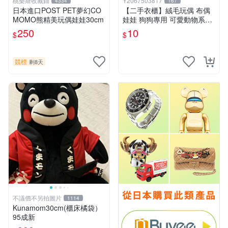
桃樂斯收藏鋪
Y2067503817
4334
167
日本進口POST PET夢幻CO
【二手衣櫃】絨毛玩偶 布偶
MOMO熊精美玩偶娃娃30cm
娃娃 狗狗專用 可愛動物系列
耐咬耐磨玩具 玩偶 粉紅熊寵
250
10
$
$
物玩具 1120929
競標
剩8天
不議價不另拍圖片
1114
Kunamom30cm(櫃床橘袋）
95成新