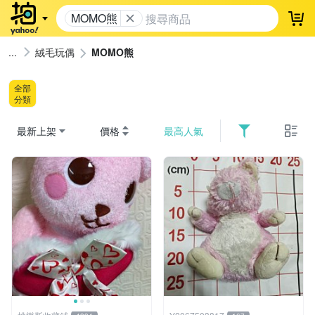
MOMO熊
登
絨毛玩偶
MOMO熊
全部
分類
最新上架
價格
最高人氣