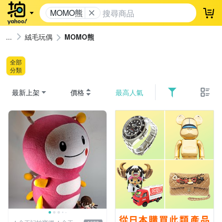
MOMO熊
登
絨毛玩偶
MOMO熊
全部
分類
最新上架
價格
最高人氣