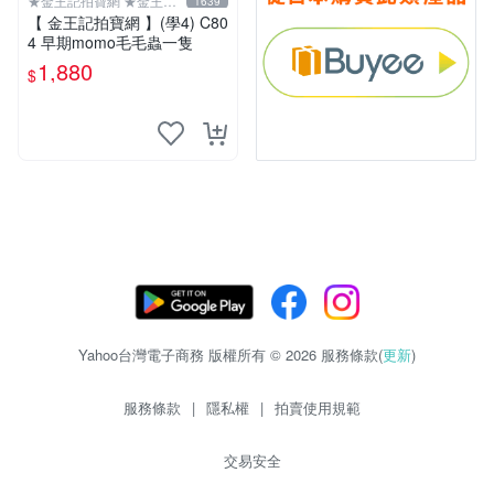
★金王記拍寶網 ★金王記
1639
拍寶趣
【 金王記拍寶網 】(學4) C80
4 早期momo毛毛蟲一隻
1,880
$
Yahoo台灣電子商務 版權所有 © 2026 服務條款(
更新
)
服務條款
|
隱私權
|
拍賣使用規範
交易安全