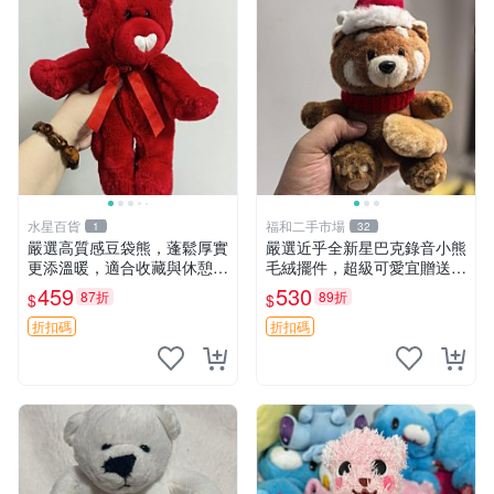
水星百貨
福和二手市場
1
32
嚴選高質感豆袋熊，蓬鬆厚實
嚴選近乎全新星巴克錄音小熊
更添溫暖，適合收藏與休憩。
毛絨擺件，超級可愛宜贈送掛
前胸填充飽滿，背部亦具優雅
飾 錄音小熊 毛絨擺件 贈品
459
530
87折
89折
$
$
設計。 豆袋熊 保暖 溫柔 蓬
松
折扣碼
折扣碼