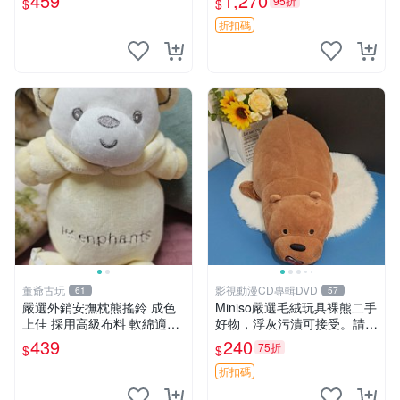
459
1,270
95折
$
$
折扣碼
董爺古玩
影視動漫CD專輯DVD
61
57
嚴選外銷安撫枕熊搖鈴 成色
Miniso嚴選毛絨玩具裸熊二手
上佳 採用高級布料 軟綿適合
好物，浮灰污漬可接受。請詳
收藏 安心選購 安撫枕 熊玩具
閱照片再下單，售出不退不
439
240
75折
$
$
搖鈴
換。全新品相收藏推薦。 裸
熊 毛絨玩具 收藏
折扣碼