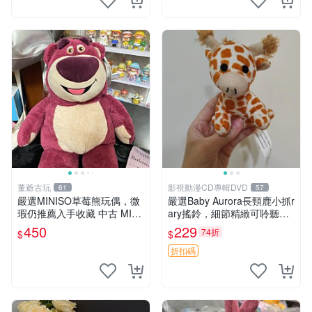
董爺古玩
影視動漫CD專輯DVD
61
57
嚴選MINISO草莓熊玩偶，微
嚴選Baby Aurora長頸鹿小抓r
瑕仍推薦入手收藏 中古 MINI
ary搖鈴，細節精緻可聆聽清
SO 草莓熊 玩具 收藏
脆鈴音 軟萌可愛 定制紀念 金
450
229
74折
$
$
屬搖鈴 新手媽咪推薦 長頸鹿
抓rary 搖鈴
折扣碼