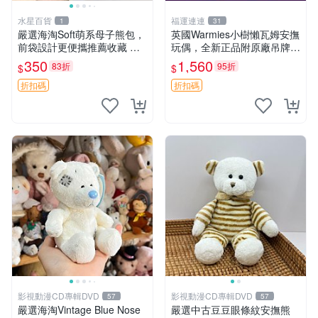
水星百貨
福運連連
1
31
嚴選海淘Soft萌系母子熊包，
英國Warmies小樹懶瓦姆安撫
前袋設計更便攜推薦收藏 母
玩偶，全新正品附原廠吊牌與
子熊 軟綿綿 包包
防塵袋，內藏薰衣草可加熱，
350
1,560
83折
95折
$
$
適合各個年齡層，冷暖兩用享
受抱抱樂趣，不容錯過嚴選好
折扣碼
折扣碼
物 溫暖 冷感
影視動漫CD專輯DVD
影視動漫CD專輯DVD
57
57
嚴選海淘Vintage Blue Nose
嚴選中古豆豆眼條紋安撫熊