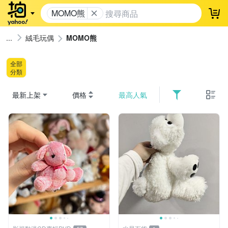
MOMO熊
登
絨毛玩偶
MOMO熊
全部
分類
最新上架
價格
最高人氣