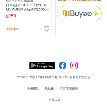
桃樂斯收藏鋪
4334
日本進口POST PET夢幻CO
MOMO熊精美玩偶娃娃30cm
250
$
競標
剩9天
Yahoo台灣電子商務 版權所有 © 2026 服務條款(
更新
)
服務條款
|
隱私權
|
拍賣使用規範
交易安全