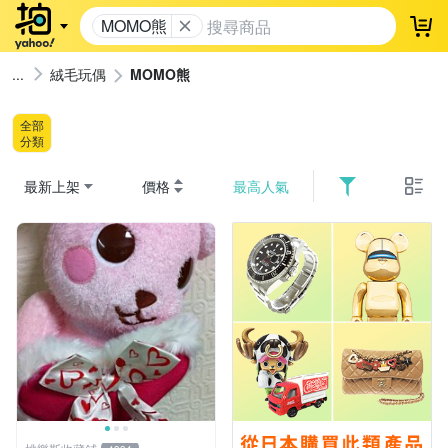
MOMO熊
登
絨毛玩偶
MOMO熊
全部
分類
最新上架
價格
最高人氣