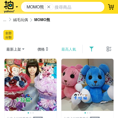
MOMO熊
登
絨毛玩偶
MOMO熊
全部
分類
最新上架
價格
最高人氣