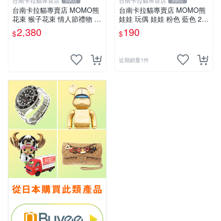
台南卡拉貓專賣店
台南卡拉貓專賣店
5902
5902
台南卡拉貓專賣店 MOMO熊
台南卡拉貓專賣店 MOMO熊
花束 猴子花束 情人節禮物 二
娃娃 玩偶 娃娃 粉色 藍色 2色
選一 可繡字 可今天寄明天到
分售
2,380
190
$
$
近期銷量1件