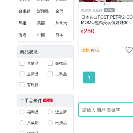
桃樂斯收藏鋪
台東縣
澎湖縣
金門
4334
日本進口POST PET夢幻CO
MOMO熊精美玩偶娃娃30c
馬祖
美國
加拿大
m
250
$
香港
中國
日本
競標
剩8天
商品狀況
直購品
競標品
全新品
二手品
1
有現貨
二手品條件
NEW
福利品
近全新
八成新
出清品