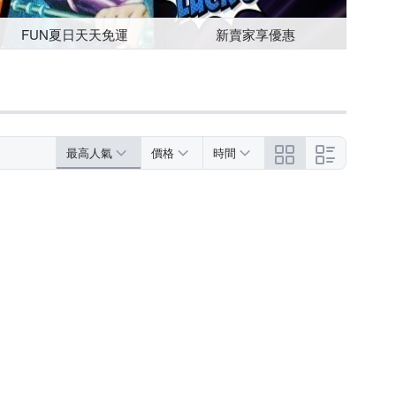
FUN夏日天天免運
新賣家享優惠
最高人氣
價格
時間