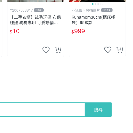
Y2067503817
不議價不另拍圖片
167
1114
【二手衣櫃】絨毛玩偶 布偶
Kunamom30cm(櫃床橘
娃娃 狗狗專用 可愛動物系
袋）95成新
列 耐咬耐磨玩具 玩偶 粉紅
10
999
$
$
熊寵物玩具 1120929
搜尋