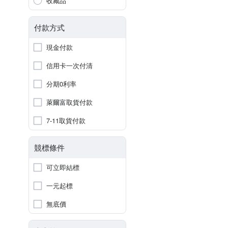
收藏品
付款方式
現金付款
信用卡一次付清
分期0利率
萊爾富取貨付款
7-11取貨付款
競標條件
可立即結標
一元起標
無底價