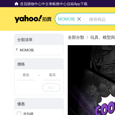
首頁
購物中心
中古車
帳務中心
信箱
App下載
Yahoo拍賣
MOMO熊
玩具、模型與
分類清單
MOMO熊
價格
-
確定
優惠
折扣碼