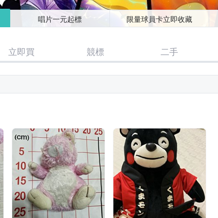
唱片一元起標
限量球員卡立即收藏
立即買
競標
二手