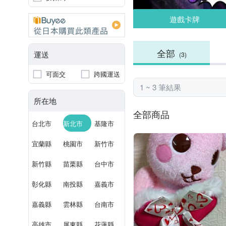
遊戲卡牌
全部
運送
(3)
可面交
跨國運送
1 ~ 3 筆結果
所在地
全部商品
台北市
新北市
基隆市
宜蘭縣
桃園市
新竹市
新竹縣
苗栗縣
台中市
彰化縣
南投縣
嘉義市
嘉義縣
雲林縣
台南市
高雄市
屏東縣
花蓮縣