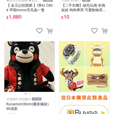
★金王記拍寶網 ★金王記
Y2067503817
1638
167
拍寶趣
【 金王記拍寶網 】(學4) C80
【二手衣櫃】絨毛玩偶 布偶
4 早期momo毛毛蟲一隻
娃娃 狗狗專用 可愛動物系列
耐咬耐磨玩具 玩偶 粉紅熊寵
1,880
10
$
$
物玩具 1120929
不議價不另拍圖片
1114
Kunamom30cm(櫃床橘袋）
95成新