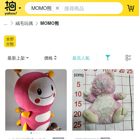
MOMO熊
登
絨毛玩偶
MOMO熊
全部
分類
最新上架
價格
最高人氣