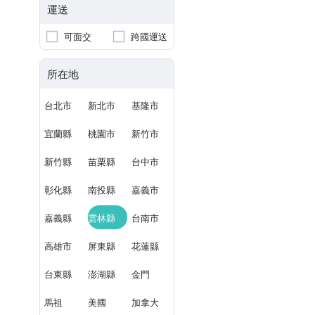
運送
可面交
跨國運送
所在地
台北市
新北市
基隆市
宜蘭縣
桃園市
新竹市
新竹縣
苗栗縣
台中市
彰化縣
南投縣
嘉義市
嘉義縣
雲林縣
台南市
高雄市
屏東縣
花蓮縣
台東縣
澎湖縣
金門
馬祖
美國
加拿大