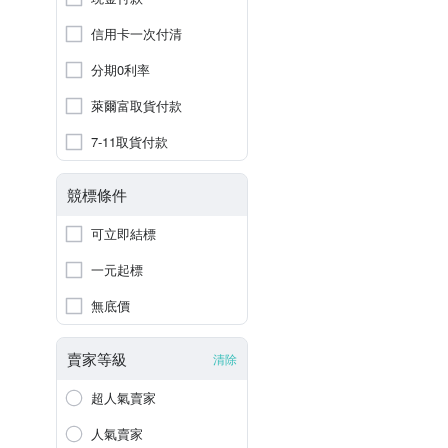
信用卡一次付清
分期0利率
萊爾富取貨付款
7-11取貨付款
競標條件
可立即結標
一元起標
無底價
賣家等級
清除
超人氣賣家
人氣賣家