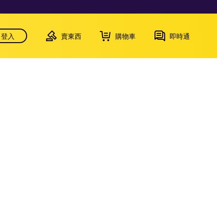
登入
賣東西
購物車
即時通