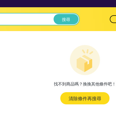
搜尋
找不到商品嗎？換換其他條件吧！
清除條件再搜尋