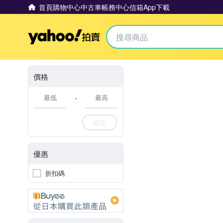
首頁
購物中心
中古車
帳務中心
信箱
App下載
Yahoo拍賣
價格
-
確定
優惠
折扣碼