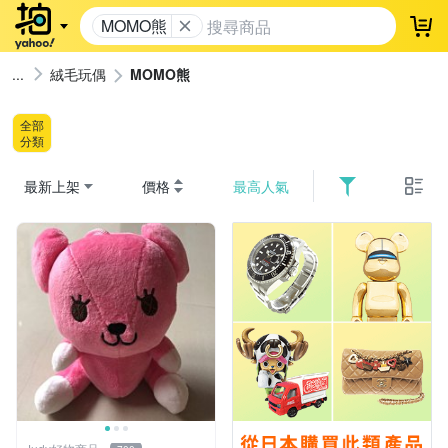
MOMO熊
登
絨毛玩偶
MOMO熊
全部
分類
最新上架
價格
最高人氣