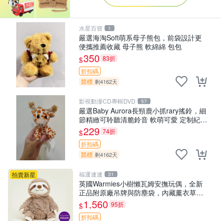
水星百貨
1
嚴選海淘Soft萌系母子熊包，前袋設計更
便攜推薦收藏 母子熊 軟綿綿 包包
350
83折
$
折扣碼
競標
剩4162天
影視動漫CD專輯DVD
57
嚴選Baby Aurora長頸鹿小抓rary搖鈴，細
節精緻可聆聽清脆鈴音 軟萌可愛 定制紀念
金屬搖鈴 新手媽咪推薦 長頸鹿 抓rary 搖
229
74折
$
鈴
折扣碼
競標
剩4162天
福運連連
拍賣新星
31
英國Warmies小樹懶瓦姆安撫玩偶，全新
正品附原廠吊牌與防塵袋，內藏薰衣草可
加熱，適合各個年齡層，冷暖兩用享受抱
1,560
95折
$
抱樂趣，不容錯過嚴選好物 溫暖 冷感
折扣碼