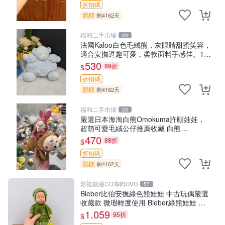
折扣碼
競標
剩4162天
福和二手市場
33
法國Kaloo白色毛絨熊，灰眼睛甜蜜笑容，
適合安撫逗趣可愛，柔軟面料手感佳。14
白色安撫熊 毛絨玩具 寶寶逗樂具
530
89折
$
折扣碼
競標
剩4162天
福和二手市場
33
嚴選日本海淘白熊Omokuma許願娃娃，
超萌可愛毛絨公仔推薦收藏 白熊
Omokuma 毛絨玩具 偽裝娃娃 玩具擺飾
470
88折
$
折扣碼
競標
剩4162天
影視動漫CD專輯DVD
57
Bieber比伯安撫綠色熊娃娃 中古玩偶嚴選
收藏款 微瑕輕度使用 Bieber綠熊娃娃 中
古玩偶 微瑕
1,059
95折
$