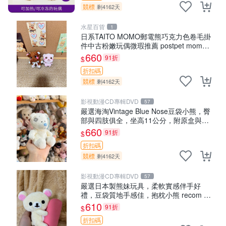
競標
剩4162天
水星百貨
1
日系TAITO MOMO郵電熊巧克力色卷毛掛
件中古粉嫩玩偶微瑕推薦 postpet momo
郵電熊 中古玩偶
660
91折
$
折扣碼
競標
剩4162天
影視動漫CD專輯DVD
57
嚴選海淘Vintage Blue Nose豆袋小熊，臀
部與四肢俱全，坐高11公分，附原盒與吊
牌收藏。藍鼻子小熊，值得擁有 玩具 憶熊
660
91折
$
折扣碼
競標
剩4162天
影視動漫CD專輯DVD
57
嚴選日本製熊妹玩具，柔軟實感伴手好
禮，豆袋質地手感佳，抱枕小熊 recom 推
薦 白色豆袋 玩具
610
91折
$
折扣碼