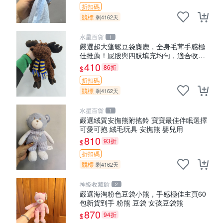
折扣碼
競標
剩4162天
水星百貨
1
嚴選超大蓬鬆豆袋麋鹿，全身毛茸手感極
佳推薦！屁股與四肢填充均勻，適合收藏
與孩童共賞。 麋鹿 豆袋 毛茸玩具
410
86折
$
折扣碼
競標
剩4162天
水星百貨
1
嚴選絨質安撫熊附搖鈴 寶寶最佳伴眠選擇
可愛可抱 絨毛玩具 安撫熊 嬰兒用
810
93折
$
折扣碼
競標
剩4162天
神級收藏館
2
嚴選海淘粉色豆袋小熊，手感極佳主頁60
包新貨到手 粉熊 豆袋 女孩豆袋熊
870
94折
$