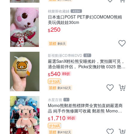
桃樂斯收藏鋪
4334
日本進口POST PET夢幻COMOMO熊精
美玩偶娃娃30cm
250
$
競標
剩6天
影視動漫CD專輯DVD
57
嚴選SanX輕松熊安睡搖鈴，實拍圖可見，
適合睡前伴侶， Picks安撫好物 0325 懸吊
電腦
540
89折
$
折扣碼
競標
剩4162天
水星百貨
1
Momo熊郵差熊標牌齊全實拍直銷嚴選商
品 純手作無修圖可收藏 郵差熊 Momo熊
標牌 商品
1,710
95折
$
折扣碼
競標
剩4162天