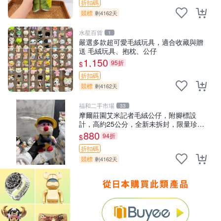
折扣碼
競標
剩4162天
水星百貨
1
嚴選多款超可愛毛絨玩具，適合收藏與贈
送 毛絨玩具、抱枕、公仔
1,150
95折
$
折扣碼
競標
剩4162天
福和二手市場
33
摩爾莊園艾米記者毛絨公仔，附腳標設
計，高約25公分，全新未拆封，限量珍
藏。艾米記者 毛絨公仔 超萌玩偶
880
94折
$
折扣碼
競標
剩4162天