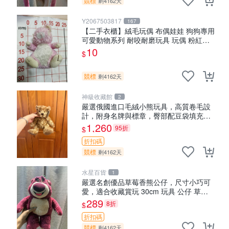
競標
剩4162天
Y2067503817
167
【二手衣櫃】絨毛玩偶 布偶娃娃 狗狗專用
可愛動物系列 耐咬耐磨玩具 玩偶 粉紅熊
寵物玩具 1120929
10
$
競標
剩4162天
神級收藏館
2
嚴選俄國進口毛絨小熊玩具，高質卷毛設
計，附身名牌與標章，臀部配豆袋填充，
Homepage 滿額60元送非枕套，不足補差
1,260
95折
$
價7元 小熊 玩具 毛絨
折扣碼
競標
剩4162天
水星百貨
1
嚴選名創優品草莓香熊公仔，尺寸小巧可
愛，適合收藏賞玩 30cm 玩具 公仔 草莓
熊
289
8折
$
折扣碼
競標
剩4162天