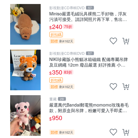
影視動漫CD專輯DVD
57
Miniso嚴選毛絨玩具裸熊二手好物，浮灰
污漬可接受。請詳閱照片再下單，售出不
退不換。全新品相收藏推薦。 裸熊 毛絨玩
240
75折
$
具 收藏
折扣碼
競標
剩4162天
影視動漫CD專輯DVD
57
NIKI珍藏版小熊貓冰箱磁鐵 配備專屬吊牌
及豆綁繩 12cm 廢品嚴選 好評推薦 小熊
貓冰箱貼 磁鐵掛件 冰箱飾品
350
83折
$
折扣碼
競標
剩4162天
董藏
29
嚴選萬代Bandai郵電熊momomo玫瑰卷毛
款，附原盒與吊牌，粉嫩可愛入手即柔軟
～ 玫瑰卷毛 郵電熊 正品
950
$
競標
剩4162天