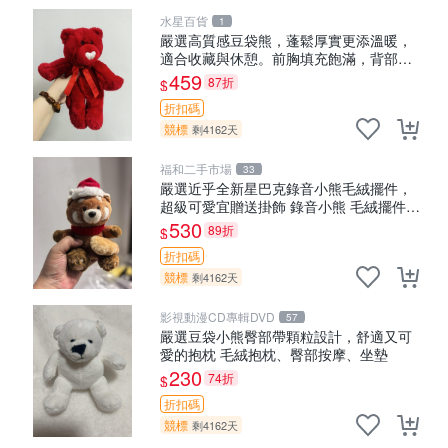
水星百貨
1
嚴選高質感豆袋熊，蓬鬆厚實更添溫暖，
適合收藏與休憩。前胸填充飽滿，背部亦
具優雅設計。 豆袋熊 保暖 溫柔 蓬松
459
87折
$
折扣碼
競標
剩4162天
福和二手市場
33
嚴選近乎全新星巴克錄音小熊毛絨擺件，
超級可愛宜贈送掛飾 錄音小熊 毛絨擺件
贈品
530
89折
$
折扣碼
競標
剩4162天
影視動漫CD專輯DVD
57
嚴選豆袋小熊臀部帶顆粒設計，舒適又可
愛的抱枕 毛絨抱枕、臀部按摩、坐墊
230
74折
$
折扣碼
競標
剩4162天