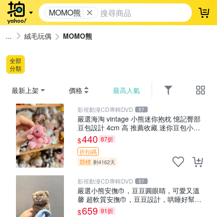
MOMO熊
登
絨毛玩偶
MOMO熊
全部
分類
最新上架
價格
最高人氣
影視動漫CD專輯DVD
57
嚴選海淘 vintage 小熊迷你抱枕 憶記臀部
豆包設計 4cm 高 推薦收藏 迷你豆包小
熊、高臀部、豆袋抱枕
440
87折
$
折扣碼
競標
剩4162天
影視動漫CD專輯DVD
57
嚴選小熊安撫巾，豆豆圓眼睛，可愛又溫
馨 超軟質安撫巾，豆豆設計，哄睡好幫手
約克豆豆眼安撫巾 數碼豆豆眼
659
91折
$