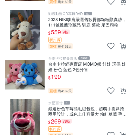
競標
剩4162天
影視動漫CD專輯DVD
57
2023 NIKI馴鹿嚴選舊款臀部顆粒顯真跡，
111號推薦珍藏品 馴鹿 舊款 尾巴顆粒
559
9折
$
折扣碼
競標
剩4162天
台南卡拉貓專賣店
5902
台南卡拉貓專賣店 MOMO熊 娃娃 玩偶 娃
娃 粉色 藍色 2色分售
190
$
競標
剩4162天
水星百貨
1
嚴選粉色草莓熊毛絨包包，超萌手提斜挎
兩用設計，成色上佳容量大 粉紅草莓 毛絨
包 超大容量
269
78折
$
折扣碼