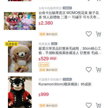
台南卡拉貓專賣店
5902
台南卡拉貓專賣店 MOMO熊花束 猴子花
束 情人節禮物 二選一 可繡字 可今天寄明
天到
2,380
$
競標
剩4162天
福運連連
拍賣新星
31
嚴選日單景品巨蟹座毛絨熊，30cm精心工
藝，手感軟糯推薦收藏送人 巨蟹座 毛絨玩
具 精緻做工
529
89折
$
折扣碼
競標
剩4162天
不議價不另拍圖片
1114
Kunamom30cm(櫃床橘袋）95成新
999
$
競標
剩4162天