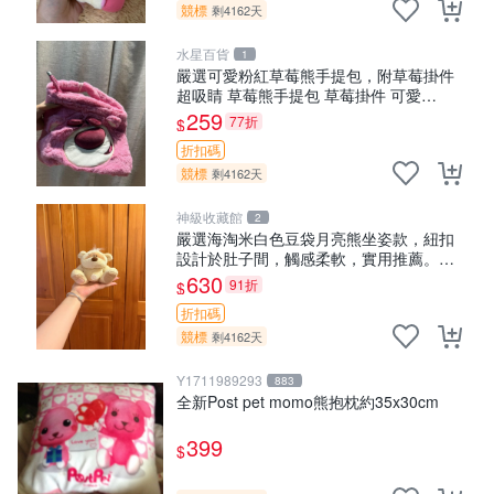
競標
剩4162天
水星百貨
1
嚴選可愛粉紅草莓熊手提包，附草莓掛件
超吸睛 草莓熊手提包 草莓掛件 可愛
portunese
259
77折
$
折扣碼
競標
剩4162天
神級收藏館
2
嚴選海淘米白色豆袋月亮熊坐姿款，紐扣
設計於肚子間，觸感柔軟，實用推薦。主
頁60包 月亮熊 豆袋 細節
630
91折
$
折扣碼
競標
剩4162天
Y1711989293
883
全新Post pet momo熊抱枕約35x30cm
399
$