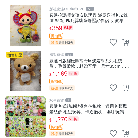
影視動漫CD專輯DVD
57
嚴選拉瑪澤女孩安撫玩具 滿意送補包 2號
裝 650g 匹配嬰幼童舒壓好伴侶 女孩專用
安心選擇 安撫玩偶 衝包 玩具
359
84折
$
折扣碼
競標
剩4162天
福運連連
拍賣新星
31
嚴選日版輕松熊熊哥M號素熊系列毛絨
熊，毛質柔軟，精緻可愛，尺寸35cm，保
存狀態優異。收藏或贈送皆為佳選。 中古
1,169
95折
$
毛絨熊 毛玩偶
折扣碼
競標
剩4162天
水星百貨
1
嚴選各式萌趣動漫角色抱枕，適用各類場
景裝飾 毛絨玩具、卡通抱枕、趣味玩偶
1,270
95折
$
折扣碼
競標
剩4162天