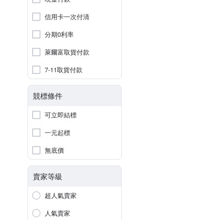
信用卡一次付清
分期0利率
萊爾富取貨付款
7-11取貨付款
競標條件
可立即結標
一元起標
無底價
賣家等級
超人氣賣家
人氣賣家