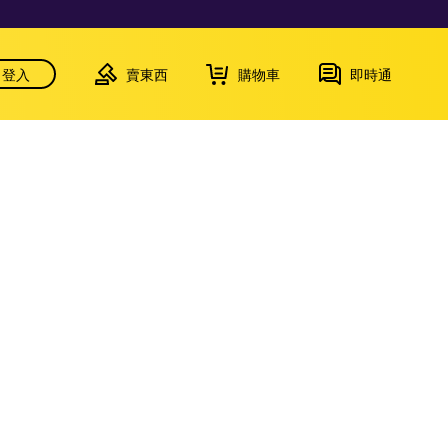
登入
賣東西
購物車
即時通