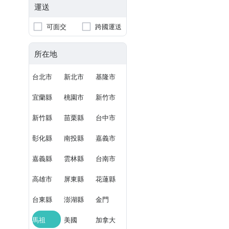
運送
可面交
跨國運送
所在地
台北市
新北市
基隆市
宜蘭縣
桃園市
新竹市
新竹縣
苗栗縣
台中市
彰化縣
南投縣
嘉義市
嘉義縣
雲林縣
台南市
高雄市
屏東縣
花蓮縣
台東縣
澎湖縣
金門
馬祖
美國
加拿大