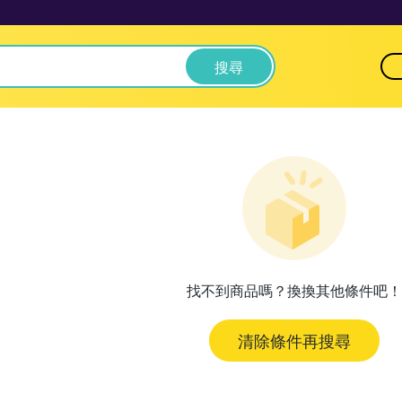
搜尋
找不到商品嗎？換換其他條件吧！
清除條件再搜尋