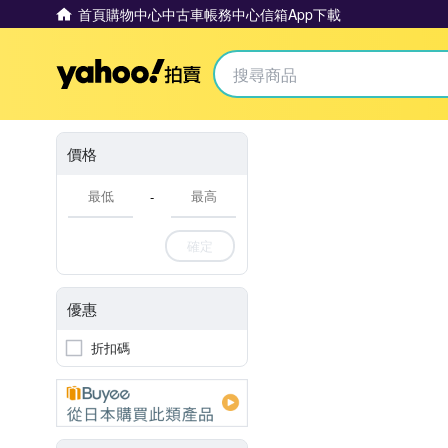
首頁
購物中心
中古車
帳務中心
信箱
App下載
Yahoo拍賣
價格
-
確定
優惠
折扣碼