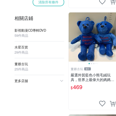
清除所有條件
相關店鋪
影視動漫CD專輯DVD
59件商品
水星百貨
29件商品
董爺古玩
25件商品
董爺古玩
61
嚴選外貿藍色小熊毛絨玩
具，世界上最偉大的媽媽聖
更多店舖
誕節推薦禮物 五角星 兒童
469
$
玩具 母親節