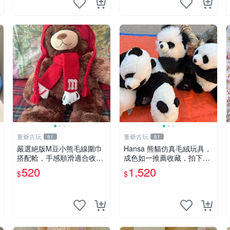
董爺古玩
董爺古玩
61
61
嚴選絕版M豆小熊毛線圍巾
Hansa 熊貓仿真毛絨玩具，
搭配帢，手感順滑適合收藏
成色如一推薦收藏，拍下無
絕版M豆小熊、圍巾、毛線
疑心 熊貓 毛絨玩具 收藏
520
1,520
$
$
帢 經典好搭