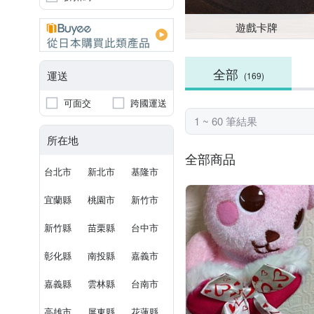
遊戲卡牌
全部
運送
(169)
可面交
跨國運送
1 ~ 60 筆結果
所在地
全部商品
台北市
新北市
基隆市
宜蘭縣
桃園市
新竹市
新竹縣
苗栗縣
台中市
彰化縣
南投縣
嘉義市
嘉義縣
雲林縣
台南市
高雄市
屏東縣
花蓮縣