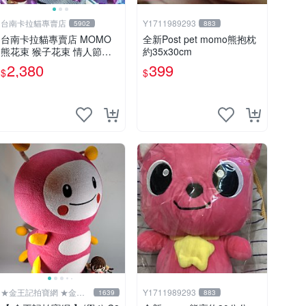
台南卡拉貓專賣店
Y1711989293
5902
883
台南卡拉貓專賣店 MOMO
全新Post pet momo熊抱枕
熊花束 猴子花束 情人節禮
約35x30cm
物 二選一 可繡字 可今天寄
2,380
399
$
$
明天到
★金王記拍寶網 ★金王
Y1711989293
1639
883
記拍寶趣