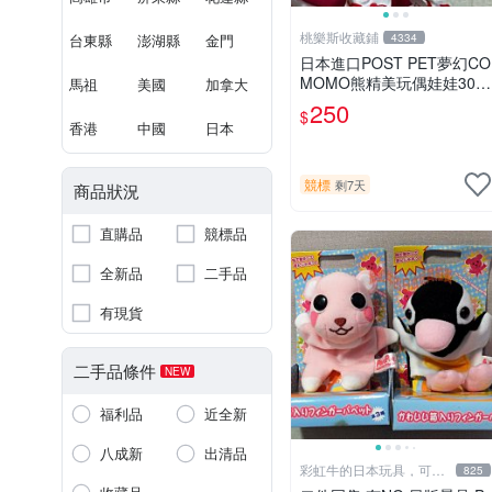
桃樂斯收藏鋪
台東縣
澎湖縣
金門
4334
日本進口POST PET夢幻CO
MOMO熊精美玩偶娃娃30c
馬祖
美國
加拿大
m
250
$
香港
中國
日本
競標
剩7天
商品狀況
直購品
競標品
全新品
二手品
有現貨
二手品條件
NEW
福利品
近全新
八成新
出清品
彩虹牛的日本玩具，可7
825
取付