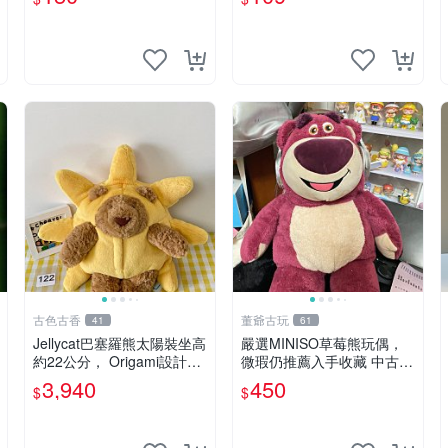
古色古香
董爺古玩
41
61
Jellycat巴塞羅熊太陽裝坐高
嚴選MINISO草莓熊玩偶，
約22公分， Origami設計，
微瑕仍推薦入手收藏 中古 M
來自越南。嚴選 Recomme
INISO 草莓熊 玩具 收藏
3,940
450
$
$
ndation！巴塞羅、 Origami
熊、Jelly