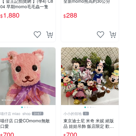
【 金王記拍寶網 】(學4) C8
全新momo熊高約30公分
04 早期momo毛毛蟲一隻
1,880
288
$
$
喵仔店 miao_shop
小小的領地
3167
1
喵仔店 口愛COmomo無敵
東京迪士尼 米奇 米妮 絕版
口愛
品 娃娃吊飾 飯店限定 歡樂
滿人間 復活節
700
700
$
$