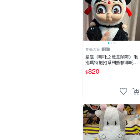
董爺古玩
61
嚴選《哪吒之魔童鬧海》泡
泡瑪特抱抱系列熊貓哪吒搪
膠臉毛絨， STATE：如圖顯
820
$
示 哪吒 毛絨公仔 泡泡瑪特