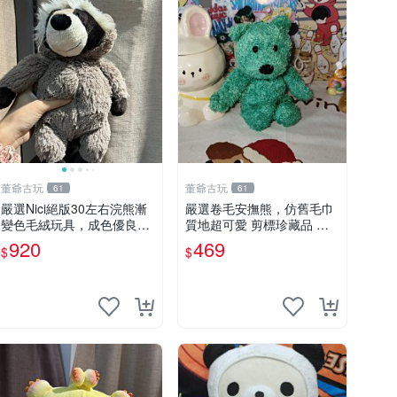
董爺古玩
董爺古玩
61
61
嚴選Nici絕版30左右浣熊漸
嚴選卷毛安撫熊，仿舊毛巾
變色毛絨玩具，成色優良伴
質地超可愛 剪標珍藏品 老
隨原廠牌標 浣熊 玩具 毛絨
式毛巾質地 安撫熊 款式
920
469
$
$