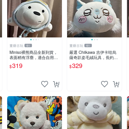
董爺古玩
董爺古玩
61
61
Miniso裸熊商品全新到貨，
嚴選 Chiikawa 吉伊卡哇烏
表面稍有浮塵，適合自用收
薩奇趴姿毛絨玩具，長約30
藏嚴選款。 裸熊 商品 裸熊
cm，質地超軟適合收藏 烏
319
329
$
$
玩偶
薩奇 Chiikawa 毛絨 超軟