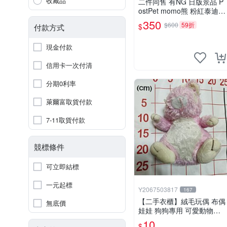
收藏品
二件同售 有NG 日版景品 P
ostPet momo熊 粉紅泰迪熊
妹妹 comomo 企鵝 娃娃 布
350
$600
59折
$
付款方式
偶 手指頭 娃娃
現金付款
信用卡一次付清
分期0利率
萊爾富取貨付款
7-11取貨付款
競標條件
可立即結標
一元起標
Y2067503817
167
【二手衣櫃】絨毛玩偶 布偶
無底價
娃娃 狗狗專用 可愛動物系
列 耐咬耐磨玩具 玩偶 粉紅
10
$