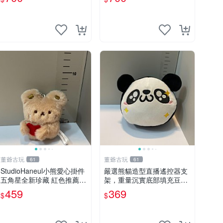
董爺古玩
董爺古玩
61
61
StudioHaneul小熊愛心掛件
嚴選熊貓造型直播遙控器支
五角星全新珍藏 紅色推薦收
架，重量沉實底部填充豆
藏 玩具掛飾 掛件 新品
袋，手機遙控器最佳架設選
459
369
$
$
擇推薦 直播遙控器支架 毛
絨玩具 支架架設