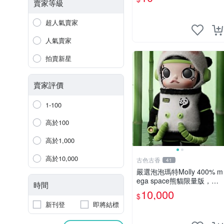
熊寵物玩具 1120929
賣家等級
超人氣賣家
人氣賣家
拍賣新星
賣家評價
1-100
高於100
高於1,000
高於10,000
古色古香
41
嚴選泡泡瑪特Molly 400% m
ega space熊貓限量版，全
時間
新附原Packaging。拍下即
10,000
$
視頻確認。 泡泡瑪特 Molly
新刊登
即將結標
400% 熊貓 新