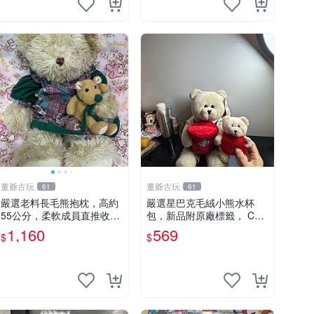
董爺古玩
董爺古玩
61
61
嚴選老料長毛熊抱枕，高約
嚴選星巴克毛絨小熊水杯
55公分，柔軟成員直推收藏
包，新品附原廠標籤， CO
長毛熊 柔軟熊抱枕 55公分
NDITION 良好，詳情請參閱
1,160
569
$
$
商品圖片。 星巴克 毛絨小
熊 水杯包