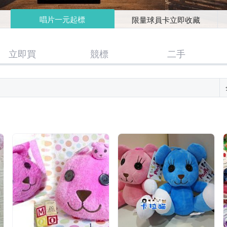
唱片一元起標
限量球員卡立即收藏
立即買
競標
二手