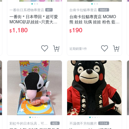
一番街日系禮物專賣店
台南卡拉貓專賣店
87
5902
一番街＊日本帶回＊超可愛
台南卡拉貓專賣店 MOMO
MOMO趴趴娃娃~只賣大隻
熊 娃娃 玩偶 娃娃 粉色 藍色
的1號~單隻價～生日禮物
2色分售
1,180
190
$
$
近期銷量1件
彩虹牛的日本玩具，可7
不議價不另拍圖片
825
1114
取付