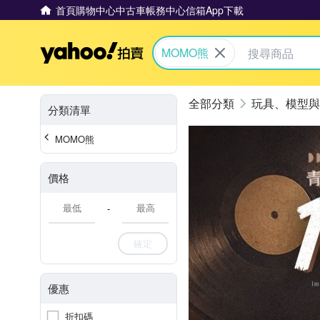
首頁
購物中心
中古車
帳務中心
信箱
App下載
Yahoo拍賣
MOMO熊
玩具、模型與
分類清單
MOMO熊
價格
-
確定
優惠
折扣碼