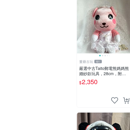
董爺古玩
61
嚴選中古Taito郵電熊媽媽熊
婚紗款玩具，28cm，附原
盒，保存極佳實拍，婚紗細
2,350
$
節清晰可見，偶像收藏推薦
婚紗小花 玩具 模型