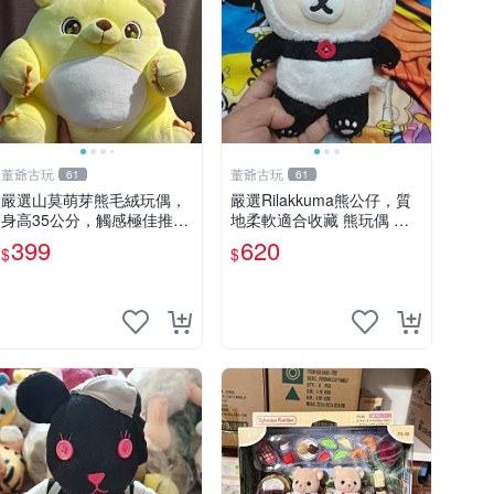
董爺古玩
董爺古玩
61
61
嚴選山莫萌芽熊毛絨玩偶，
嚴選Rilakkuma熊公仔，質
身高35公分，觸感極佳推薦
地柔軟適合收藏 熊玩偶 柔
收藏 萌芽熊 毛絨玩偶 串珠
軟 公仔 收藏
399
620
$
$
玩偶