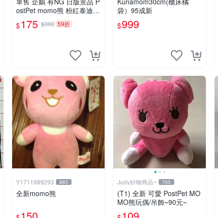
單售 企鵝 有NG 日版景品 P
Kunamom30cm(櫃床橘
ostPet momo熊 粉紅泰迪熊
袋）95成新
娃娃 布偶 手指頭 娃娃
175
999
$300
59折
$
$
Y1711989293
Judy好物商品~
883
700
全新momo熊
(T1) 全新 可愛 PostPet MO
MO熊玩偶/吊飾~90元~
150
109
$
$