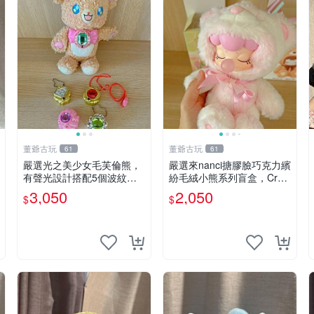
董爺古玩
董爺古玩
61
61
嚴選光之美少女毛芙倫熊，
嚴選來nanci搪膠臉巧克力繽
有聲光設計搭配5個波紋
紛毛絨小熊系列盲盒，Crea
石，成色完美如圖。爽快附
my櫻花巧藝盲盒 隱藏款Cre
3,050
2,050
$
$
電池，讓愛心不打折扣。 光
amy櫻花巧藝 嬰熊盲盒娃娃
之美少女 毛芙倫熊 波紋石
樂趣盲盒
有聲光