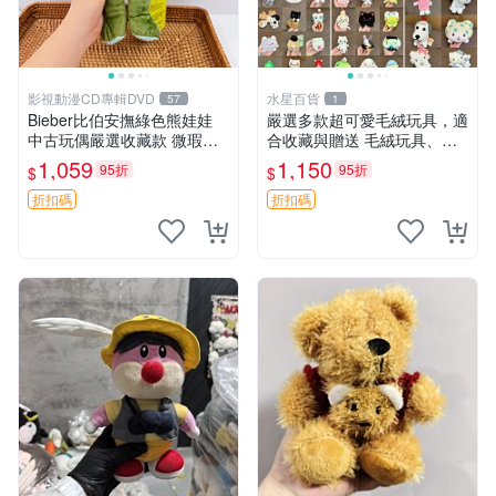
影視動漫CD專輯DVD
水星百貨
57
1
Bieber比伯安撫綠色熊娃娃
嚴選多款超可愛毛絨玩具，適
中古玩偶嚴選收藏款 微瑕輕
合收藏與贈送 毛絨玩具、抱
度使用 Bieber綠熊娃娃 中古
枕、公仔
1,059
1,150
95折
95折
$
$
玩偶 微瑕
折扣碼
折扣碼