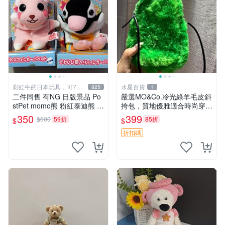
彩虹牛的日本玩具，可7取
水星百貨
825
1
付
二件同售 有NG 日版景品 Po
嚴選MO&Co.冷光綠羊毛皮斜
stPet momo熊 粉紅泰迪熊 妹
挎包，質地優雅適合時尚穿搭
妹 comomo 企鵝 娃娃 布偶
冷光綠 皮包 斜挎包
350
399
$600
59折
85折
$
$
手指頭 娃娃
折扣碼