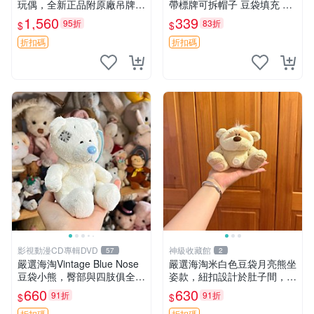
玩偶，全新正品附原廠吊牌與
帶標牌可拆帽子 豆袋填充 附
防塵袋，內藏薰衣草可加熱，
實拍 微瑕處理 十足可愛 單只
1,560
339
95折
83折
$
$
適合各個年齡層，冷暖兩用享
15.9元 松鼠變裝 棉質豆袋 玩
受抱抱樂趣，不容錯過嚴選好
具熊
折扣碼
折扣碼
物 溫暖 冷感
影視動漫CD專輯DVD
神級收藏館
57
2
嚴選海淘Vintage Blue Nose
嚴選海淘米白色豆袋月亮熊坐
豆袋小熊，臀部與四肢俱全，
姿款，紐扣設計於肚子間，觸
坐高11公分，附原盒與吊牌
感柔軟，實用推薦。主頁60
660
630
91折
91折
$
$
收藏。藍鼻子小熊，值得擁有
包 月亮熊 豆袋 細節
折扣碼
折扣碼