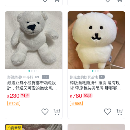
影視動漫CD專輯DVD
劉先生的挖寶基地
57
1
嚴選豆袋小熊臀部帶顆粒設
韓版自嘲熊掛件推薦 還有現
計，舒適又可愛的抱枕 毛絨
貨 帶原包裝與吊牌 胖嘟嘟超
抱枕、臀部按摩、坐墊
可愛 毛絨手感佳 小熊掛件 自
230
780
74折
93折
$
$
嘲抱枕 小熊抱枕
折扣碼
折扣碼
拍賣新星