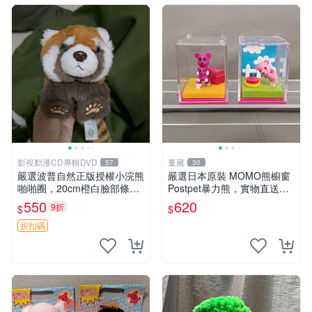
影視動漫CD專輯DVD
董藏
57
30
嚴選波普自然正版授權小浣熊
嚴選日本原裝 MOMO熊櫥窗
啪啪圈，20cm橙白臉部條紋
Postpet暴力熊，實物直送新
清晰，毛絨超萌贈品推薦。
臺灣。MOMO熊 暴力熊 熊貓
550
620
9折
$
$
小浣熊 波普 圈環
櫥窗
折扣碼