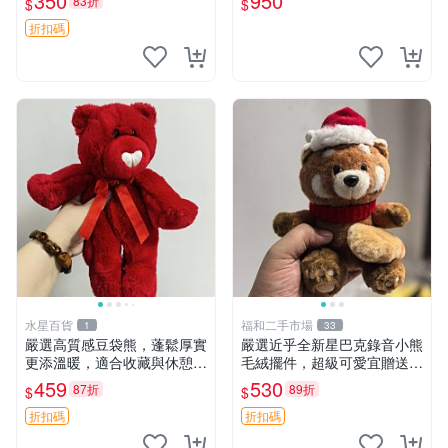
350
950
83折
$
$
箱貼 磁鐵掛件 冰箱飾品
玫瑰卷毛 郵電熊 正品
折扣碼
水星百貨
福和二手市場
1
33
嚴選高質感豆袋熊，蓬鬆厚實
嚴選近乎全新星巴克錄音小熊
更添溫暖，適合收藏與休憩。
毛絨擺件，超級可愛宜贈送掛
前胸填充飽滿，背部亦具優雅
飾 錄音小熊 毛絨擺件 贈品
459
530
87折
89折
$
$
設計。 豆袋熊 保暖 溫柔 蓬
松
折扣碼
折扣碼