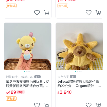
$
$
妹、sanx、毛絨熊
友。袋鼠與考拉正版，精緻尺
寸，適合作為收藏或家飾擺
折扣碼
折扣碼
設，增添暖意。 母子、袋
鼠、
影視動漫CD專輯DVD
古色古香
57
41
嚴選中古安撫熊毛絨玩具，奶
Jellycat巴塞羅熊太陽裝坐高
瓶黃斑輕微污垢適合收藏。默
約22公分， Origami設計，來
認兩日發貨，全國快遞隨機派
自越南。嚴選 Recommendat
489
3,940
88折
$
$
送。 成色如圖可放心購買，
ion！巴塞羅、 Origami熊、J
輕微瑕疵和臟污不影響使用。
elly
折扣碼
安撫熊 中古玩偶 毛