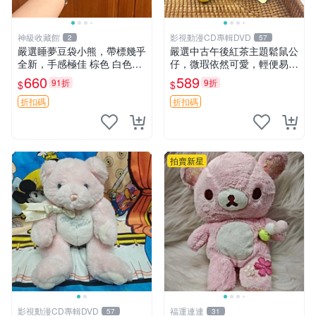
神級收藏館
影視動漫CD專輯DVD
2
57
嚴選睡夢豆袋小熊，帶標幾乎
嚴選中古午後紅茶主題鬆鼠公
全新，手感極佳 棕色 白色腳
仔，微瑕依然可愛，輕便易運
掌 60包 睡枕 豆袋抱枕
送 二手收藏推薦 工廠直營 快
660
589
91折
9折
$
$
遞到府 中古 玩偶 公仔
折扣碼
折扣碼
拍賣新星
影視動漫CD專輯DVD
福運連連
57
31