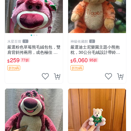
水星百貨
神級收藏館
1
2
嚴選粉色草莓熊毛絨包包，雙
嚴選迪士尼樂園主題小熊抱
肩背斜挎兩用，成色極佳 精
枕，30公分毛絨設計帶鈴
準關鍵詞：草莓熊 包包 毛絨
鐺，萌趣可憐。 小熊抱枕 毛
259
6,060
77折
95折
$
$
絨 雙面
折扣碼
折扣碼