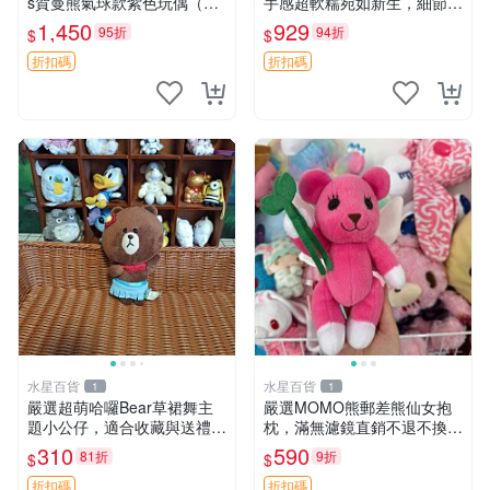
s賀曼熊氣球款紫色玩偶（鼻
手感超軟糯宛如新生，細節精
子稍有磨損） 中古玩具 氣球
緻完美無瑕，推薦送禮或珍
1,450
929
95折
94折
$
$
熊 玩偶
藏，中古狀態保養得宜。 松
熊 素熊 毛絨doll
折扣碼
折扣碼
水星百貨
水星百貨
1
1
嚴選超萌哈囉Bear草裙舞主
嚴選MOMO熊郵差熊仙女抱
題小公仔，適合收藏與送禮 1
枕，滿無濾鏡直銷不退不換
00 克 哈囉Bear 草裙舞
經典造型可愛必備 紅薯啵啵
310
590
81折
9折
$
$
間抱枕 抱枕 時尚
折扣碼
折扣碼