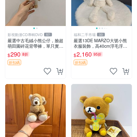
影視動漫CD專輯DVD
福和二手市場
57
33
嚴選中古毛絨小熊公仔，臉超
嚴選13DE MARZO大號小熊
萌田園碎花背帶褲，單只實拍
衣服裝飾，高40cm浮毛浮
展示 中古、毛絨玩具、玩偶
灰，詳觀後再拍。二手收藏請
290
2,160
8折
95折
$
$
珍惜。 13DE MARZO 二手
小熊 衣服裝飾
折扣碼
折扣碼