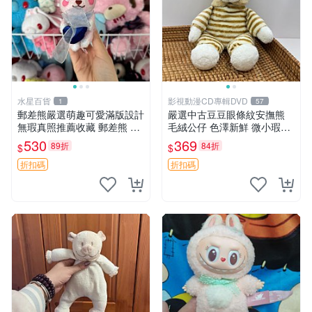
水星百貨
影視動漫CD專輯DVD
1
57
郵差熊嚴選萌趣可愛滿版設計
嚴選中古豆豆眼條紋安撫熊
無瑕真照推薦收藏 郵差熊 熊
毛絨公仔 色澤新鮮 微小瑕疵
抱枕 紅薯啵啵間
可收藏 中古 安撫熊 條紋公仔
530
369
89折
84折
$
$
折扣碼
折扣碼