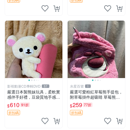
玩具 憶熊
影視動漫CD專輯DVD
水星百貨
57
1
嚴選日本製熊妹玩具，柔軟實
嚴選可愛粉紅草莓熊手提包，
感伴手好禮，豆袋質地手感
附草莓掛件超吸睛 草莓熊手
佳，抱枕小熊 recom 推薦 白
提包 草莓掛件 可愛portunes
610
259
91折
77折
$
$
色豆袋 玩具
e
折扣碼
折扣碼