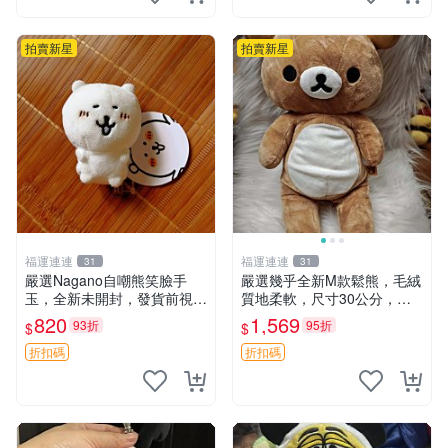
拍賣新星
拍賣新星
福運連連
福運連連
31
31
嚴選Nagano自嘲熊笑臉手
嚴選幾乎全新M款鬆熊，毛絨
玉，全新未開封，發貨前視頻
質地柔軟，尺寸30公分，做
確認，海南 廣西 貴州 嚴選N
工精緻可愛，適合收藏或贈送
820
1,569
93折
95折
$
$
agano自嘲熊笑臉手玉，全新
親友。中古使用痕跡，手感依
未開封，發貨前視頻確認，四
然優良。 鬆熊 嬰熊 毛玩偶
折扣碼
折扣碼
川 重慶 內