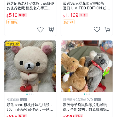
嚴選絕版老料安撫熊，品質優
嚴選Sanx櫻花限定輕松熊，
良值得收藏 極品老布手工安
夏日 LIMITED EDITION 粉色
撫搖鈴玩具，適合哄睡寶貝
毛絨熊，背有拉鏈設計，肚內
510
1,169
89折
95折
$
$
超柔老料搖鈴熊，專為孩子設
填充豆袋，精致工藝呈現，狀
計的安心伴護 推薦絕版老布
態如新，適合收藏與送人 櫻
折扣碼
折扣碼
製工藝搖鈴熊，可當作童
花、
拍賣新星
福運連連
影視動漫CD專輯DVD
31
57
嚴選 sanx 櫻桃妹妹毛絨熊，
澳洲母子袋鼠與考拉毛絨玩
30cm 正品收藏佳品，手感極
偶，全新如初，附原廠標籤，
軟，適合贈送與收藏 櫻桃妹
手感極軟，適合贈送親朋好
869
820
94折
93折