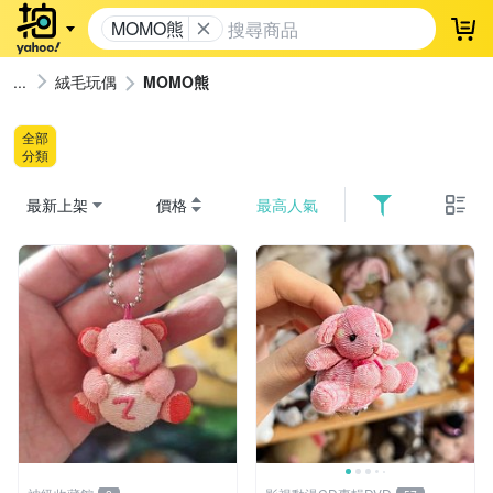
MOMO熊
登
絨毛玩偶
MOMO熊
全部
分類
最新上架
價格
最高人氣