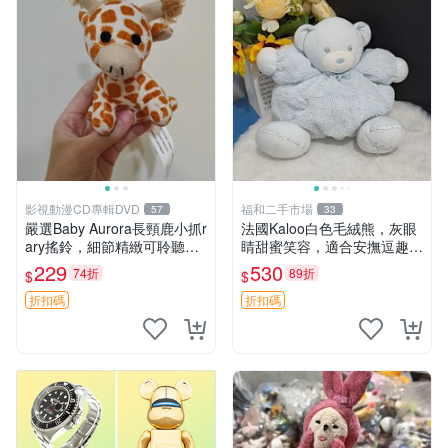
影視動漫CD專輯DVD
福和二手市場
57
33
嚴選Baby Aurora長頸鹿小抓r
法國Kaloo白色毛絨熊，灰眼
ary搖鈴，細節精緻可聆聽清
睛甜蜜笑容，適合安撫逗趣可
脆鈴音 軟萌可愛 定制紀念 金
愛，柔軟面料手感佳。14 白
229
530
74折
89折
$
$
屬搖鈴 新手媽咪推薦 長頸鹿
色安撫熊 毛絨玩具 寶寶逗樂
抓rary 搖鈴
具
折扣碼
折扣碼