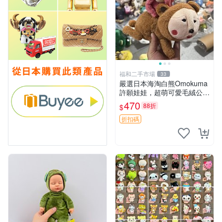
福和二手市場
33
嚴選日本海淘白熊Omokuma
許願娃娃，超萌可愛毛絨公仔
推薦收藏 白熊 Omokuma 毛
470
88折
$
絨玩具 偽裝娃娃 玩具擺飾
折扣碼