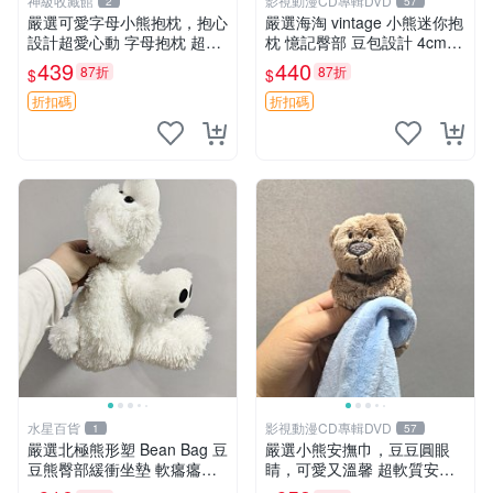
神級收藏館
影視動漫CD專輯DVD
2
57
嚴選可愛字母小熊抱枕，抱心
嚴選海淘 vintage 小熊迷你抱
設計超愛心動 字母抱枕 超大
枕 憶記臀部 豆包設計 4cm
尺寸 掛飾 小熊造型 推薦收藏
高 推薦收藏 迷你豆包小熊、
439
440
87折
87折
$
$
抱枕掛飾 字母抱枕 小熊抱枕
高臀部、豆袋抱枕
折扣碼
折扣碼
水星百貨
影視動漫CD專輯DVD
1
57
嚴選北極熊形塑 Bean Bag 豆
嚴選小熊安撫巾，豆豆圓眼
豆熊臀部緩衝坐墊 軟癟癟舒
睛，可愛又溫馨 超軟質安撫
壓設計 保暖又實用 適合久坐
巾，豆豆設計，哄睡好幫手