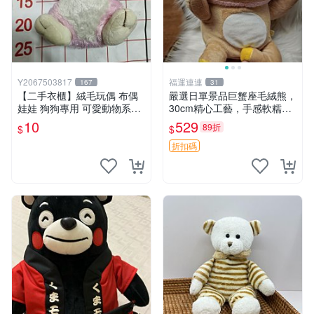
Y2067503817
福運連連
167
31
【二手衣櫃】絨毛玩偶 布偶
嚴選日單景品巨蟹座毛絨熊，
娃娃 狗狗專用 可愛動物系列
30cm精心工藝，手感軟糯推
耐咬耐磨玩具 玩偶 粉紅熊寵
薦收藏送人 巨蟹座 毛絨玩具
10
529
89折
$
$
物玩具 1120929
精緻做工
折扣碼