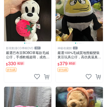
影視動漫CD專輯DVD
神級收藏館
57
2
嚴選巴布豆BOBO草莓款毛絨
嚴選100%毛絨質地熊貓變裝
公仔，手感軟糯超萌，成色優
黃豆玩具公仔，高仿真逼真模
良適合作為收藏品或包包配
擬，適合收藏愛好者 熊貓 黃
330
379
82折
85折
$
$
飾。可視頻確認詳情。 巴布
豆 公仔
豆 BOBO 草莓 毛絨公仔 收藏
折扣碼
折扣碼
包配飾