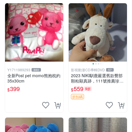
Y1711989293
影視動漫CD專輯DVD
883
57
全新Post pet momo熊抱枕約
2023 NIKI馴鹿嚴選舊款臀部
35x30cm
顆粒顯真跡，111號推薦珍藏
品 馴鹿 舊款 尾巴顆粒
399
559
9折
$
$
折扣碼