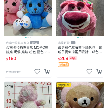
台南卡拉貓專賣店
水星百貨
5902
1
台南卡拉貓專賣店 MOMO熊
嚴選粉色草莓熊毛絨包包，超
娃娃 玩偶 娃娃 粉色 藍色 2色
萌手提斜挎兩用設計，成色上
分售
佳容量大 粉紅草莓 毛絨包 超
190
269
78折
$
$
大容量
折扣碼
近期銷量1件
拍賣新星