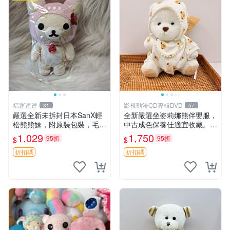
福運連連
影視動漫CD專輯DVD
31
57
嚴選全新未拆封日本SanX輕
全新嚴選坐姿莉娜熊伴嬰服，
松熊熊妹，附原裝包裝，毛絨
中古成色保養佳適宜收藏。無
質地極佳，細膩可愛，推薦收
盒子但品質完好，快速出貨。
1,029
1,750
95折
95折
$
$
藏兼送禮，適合女性好友或家
建議入手！ 中古 玩偶 滬漫
人，限量釋出。鬆熊、熊玩
折扣碼
折扣碼
偶、收藏品