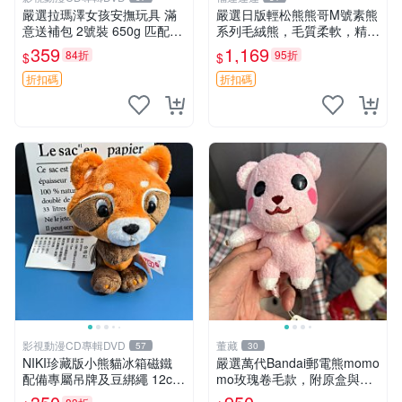
嚴選拉瑪澤女孩安撫玩具 滿
嚴選日版輕松熊熊哥M號素熊
意送補包 2號裝 650g 匹配嬰
系列毛絨熊，毛質柔軟，精緻
幼童舒壓好伴侶 女孩專用 安
可愛，尺寸35cm，保存狀態
359
1,169
84折
95折
$
$
心選擇 安撫玩偶 衝包 玩具
優異。收藏或贈送皆為佳選。
中古 毛絨熊 毛玩偶
折扣碼
折扣碼
影視動漫CD專輯DVD
董藏
57
30
NIKI珍藏版小熊貓冰箱磁鐵
嚴選萬代Bandai郵電熊momo
配備專屬吊牌及豆綁繩 12cm
mo玫瑰卷毛款，附原盒與吊
廢品嚴選 好評推薦 小熊貓冰
牌，粉嫩可愛入手即柔軟～