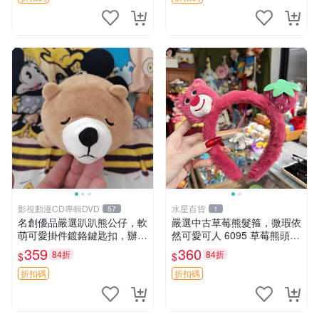
影視動漫CD專輯DVD
水星百貨
57
1
名創優品嚴選趴趴熊公仔，軟
嚴選中古草莓熊髮箍，微瑕依
萌可愛掛件鍍鉻鍵匙扣，辦公
然可愛可人 6095 草莓熊頭飾
放松好選擇 趴趴熊 鍍鉻鍵匙
中古髮圈 熊寶 寶寶 娃娃熊髮
359
360
84折
84折
$
$
扣 萬用掛件
箍 中古收藏 玩具髮夾
折扣碼
折扣碼