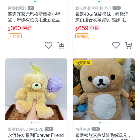
神級收藏館
影視動漫CD專輯DVD
2
57
嚴選宜家尤恩格斯庫格小猩
嚴選40㎝條紋熊妹，輕微浮
猩，帶標棕色長毛全新正品，
灰仍適合收藏賞玩 熊妹 毛絨
保存極佳。 宜家 尤恩格斯 庫
玩具 浮雕熊
360
659
84折
91折
$
$
格小猩猩
折扣碼
折扣碼
拍賣新星
影視動漫CD專輯DVD
福運連連
57
31
永恆好友系列Forever Friend
嚴選松熊素熊M號毛絨玩具，