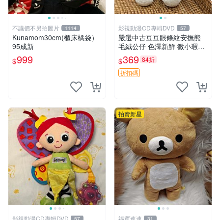
不議價不另拍圖片
影視動漫CD專輯DVD
1114
57
Kunamom30cm(櫃床橘袋）
嚴選中古豆豆眼條紋安撫熊
95成新
毛絨公仔 色澤新鮮 微小瑕疵
可收藏 中古 安撫熊 條紋公仔
999
369
84折
$
$
折扣碼
拍賣新星
影視動漫CD專輯DVD
福運連連
57
31