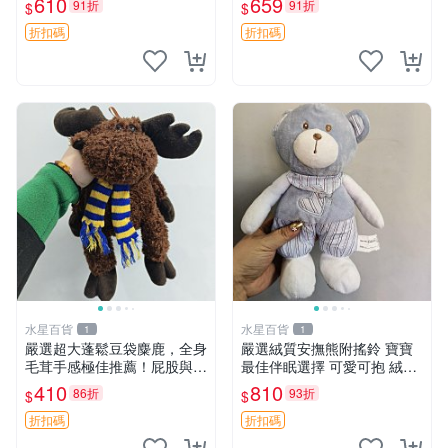
610
659
91折
91折
$
$
放松 推薦居家使用 RUSS系
約克豆豆眼安撫巾 數碼豆豆
列 豆豆熊屁屁坐墊 3D顆粒結
眼
折扣碼
折扣碼
構
水星百貨
水星百貨
1
1
嚴選超大蓬鬆豆袋麋鹿，全身
嚴選絨質安撫熊附搖鈴 寶寶
毛茸手感極佳推薦！屁股與四
最佳伴眠選擇 可愛可抱 絨毛
肢填充均勻，適合收藏與孩童
玩具 安撫熊 嬰兒用
410
810
86折
93折
$
$
共賞。 麋鹿 豆袋 毛茸玩具
折扣碼
折扣碼