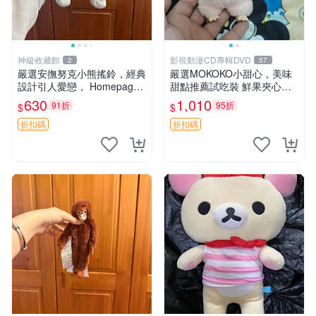
神級收藏館
影視動漫CD專輯DVD
2
57
嚴選安撫努克小熊搖鈴，經典
嚴選MOKOKO小甜心，美味
設計引人愛戀， Homepage
甜點推薦試吃裝 鮮果夾心糖
滿60元包運，不滿補差價！
果，甜蜜滋味享不停 薄荷草
630
1,010
91折
95折
$
$
安撫努克 小熊搖鈴 雙手搖動
莓 奶油心 60粒 mini小甜心糖
果，水果味夾心零食裝 心形
折扣碼
折扣碼
糖果 60