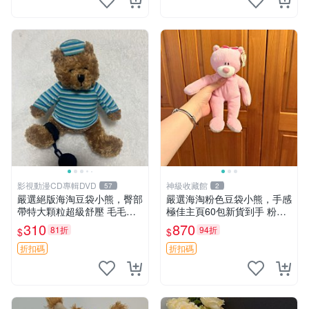
影視動漫CD專輯DVD
神級收藏館
57
2
嚴選絕版海淘豆袋小熊，臀部
嚴選海淘粉色豆袋小熊，手感
帶特大顆粒超級舒壓 毛毛摸
極佳主頁60包新貨到手 粉熊
起來格外順滑適合收藏 100%
豆袋 女孩豆袋熊
310
870
81折
94折
$
$
棉質 豆袋枕 豆袋、抱枕、小
熊
折扣碼
折扣碼