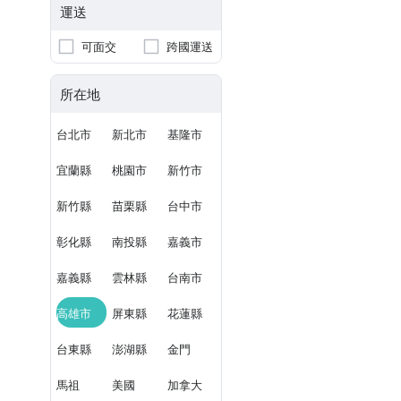
運送
可面交
跨國運送
所在地
台北市
新北市
基隆市
宜蘭縣
桃園市
新竹市
新竹縣
苗栗縣
台中市
彰化縣
南投縣
嘉義市
嘉義縣
雲林縣
台南市
高雄市
屏東縣
花蓮縣
台東縣
澎湖縣
金門
馬祖
美國
加拿大