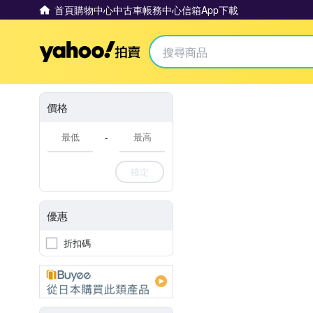
首頁
購物中心
中古車
帳務中心
信箱
App下載
Yahoo拍賣
價格
-
確定
優惠
折扣碼