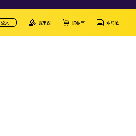
登入
賣東西
購物車
即時通