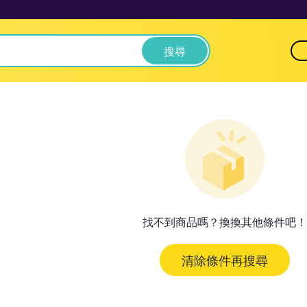
搜尋
找不到商品嗎？換換其他條件吧！
清除條件再搜尋