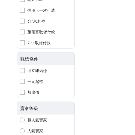
信用卡一次付清
分期0利率
萊爾富取貨付款
7-11取貨付款
競標條件
可立即結標
一元起標
無底價
賣家等級
超人氣賣家
人氣賣家