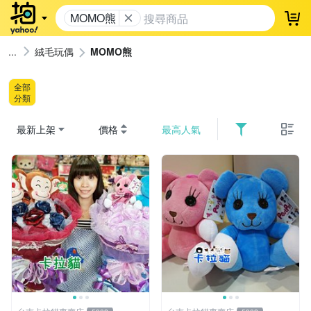
MOMO熊
登
絨毛玩偶
MOMO熊
全部
分類
最新上架
價格
最高人氣