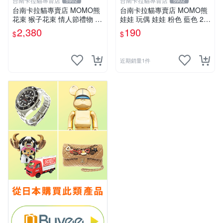
台南卡拉貓專賣店
台南卡拉貓專賣店
5902
5902
台南卡拉貓專賣店 MOMO熊
台南卡拉貓專賣店 MOMO熊
花束 猴子花束 情人節禮物 二
娃娃 玩偶 娃娃 粉色 藍色 2色
選一 可繡字 可今天寄明天到
分售
2,380
190
$
$
近期銷量1件