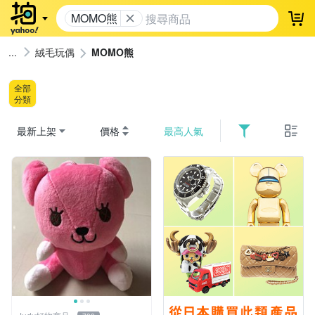
MOMO熊
登
絨毛玩偶
MOMO熊
全部
分類
最新上架
價格
最高人氣