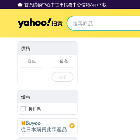
首頁
購物中心
中古車
帳務中心
信箱
App下載
Yahoo拍賣
價格
-
確定
優惠
折扣碼