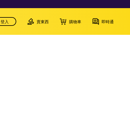
登入
賣東西
購物車
即時通