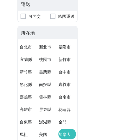
運送
可面交
跨國運送
所在地
台北市
新北市
基隆市
宜蘭縣
桃園市
新竹市
新竹縣
苗栗縣
台中市
彰化縣
南投縣
嘉義市
嘉義縣
雲林縣
台南市
高雄市
屏東縣
花蓮縣
台東縣
澎湖縣
金門
馬祖
美國
加拿大