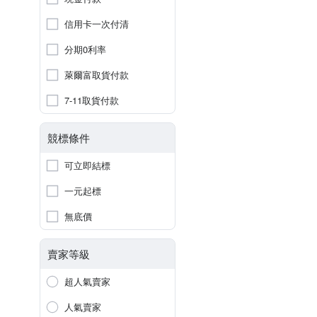
信用卡一次付清
分期0利率
萊爾富取貨付款
7-11取貨付款
競標條件
可立即結標
一元起標
無底價
賣家等級
超人氣賣家
人氣賣家