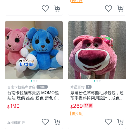
台南卡拉貓專賣店
水星百貨
5902
1
台南卡拉貓專賣店 MOMO熊
嚴選粉色草莓熊毛絨包包，超
娃娃 玩偶 娃娃 粉色 藍色 2色
萌手提斜挎兩用設計，成色上
分售
佳容量大 粉紅草莓 毛絨包 超
190
269
78折
$
$
大容量
折扣碼
近期銷量1件