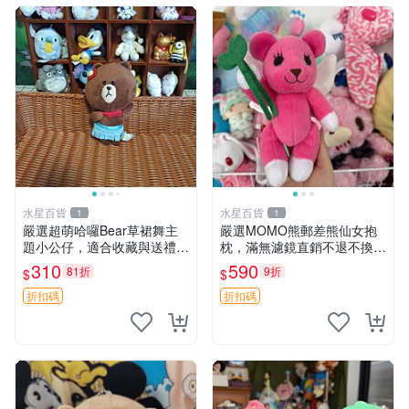
水星百貨
水星百貨
1
1
嚴選超萌哈囉Bear草裙舞主
嚴選MOMO熊郵差熊仙女抱
題小公仔，適合收藏與送禮 1
枕，滿無濾鏡直銷不退不換
00 克 哈囉Bear 草裙舞
經典造型可愛必備 紅薯啵啵
310
590
81折
9折
$
$
間抱枕 抱枕 時尚
折扣碼
折扣碼