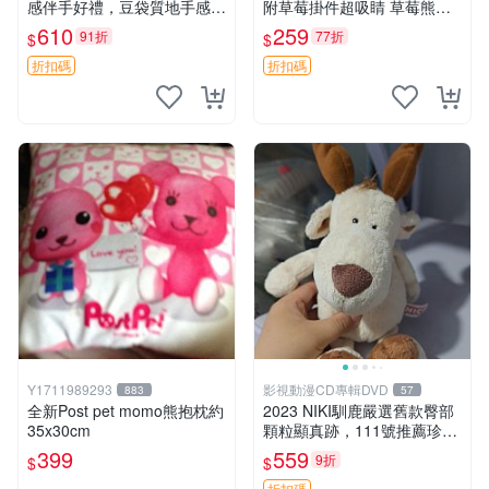
感伴手好禮，豆袋質地手感
附草莓掛件超吸睛 草莓熊手
佳，抱枕小熊 recom 推薦 白
提包 草莓掛件 可愛portunes
610
259
91折
77折
$
$
色豆袋 玩具
e
折扣碼
折扣碼
Y1711989293
影視動漫CD專輯DVD
883
57
全新Post pet momo熊抱枕約
2023 NIKI馴鹿嚴選舊款臀部
35x30cm
顆粒顯真跡，111號推薦珍藏
品 馴鹿 舊款 尾巴顆粒
399
559
9折
$
$
折扣碼