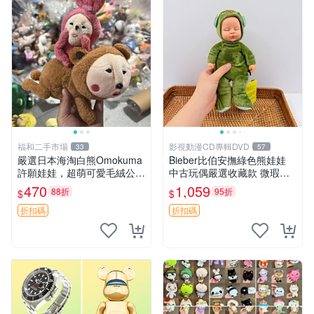
福和二手市場
影視動漫CD專輯DVD
33
57
嚴選日本海淘白熊Omokuma
Bieber比伯安撫綠色熊娃娃
許願娃娃，超萌可愛毛絨公仔
中古玩偶嚴選收藏款 微瑕輕
推薦收藏 白熊 Omokuma 毛
度使用 Bieber綠熊娃娃 中古
470
1,059
88折
95折
$
$
絨玩具 偽裝娃娃 玩具擺飾
玩偶 微瑕
折扣碼
折扣碼