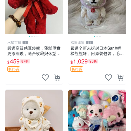
水星百貨
福運連連
1
31
嚴選高質感豆袋熊，蓬鬆厚實
嚴選全新未拆封日本SanX輕
更添溫暖，適合收藏與休憩。
松熊熊妹，附原裝包裝，毛絨
前胸填充飽滿，背部亦具優雅
質地極佳，細膩可愛，推薦收
459
1,029
87折
95折
$
$
設計。 豆袋熊 保暖 溫柔 蓬
藏兼送禮，適合女性好友或家
松
人，限量釋出。鬆熊、熊玩
折扣碼
折扣碼
偶、收藏品