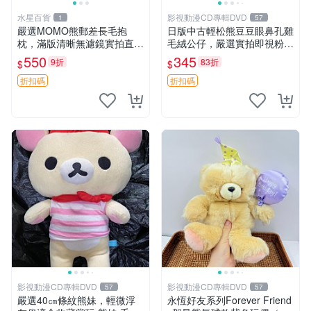
水星百貨
影視動漫CD專輯DVD
1
57
嚴選MOMO熊郵差長毛抱
日版中古輕松熊豆豆眼鼻孔雞
枕，滿版清晰無濾鏡實拍直
毛絨公仔，嚴選實拍即視粉絲
銷。每周新品到貨，不容錯
必買 公仔紙箱氣泡膜精心包
550
345
9折
83折
$
$
過！ 郵差熊 長毛 抱枕
裝快速發貨 輕松熊 公仔 雞毛
絨
折扣碼
折扣碼
影視動漫CD專輯DVD
影視動漫CD專輯DVD
57
57
嚴選40㎝條紋熊妹，輕微浮
永恆好友系列Forever Friend