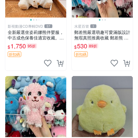
影視動漫CD專輯DVD
水星百貨
57
1
全新嚴選坐姿莉娜熊伴嬰服，
郵差熊嚴選萌趣可愛滿版設計
中古成色保養佳適宜收藏。無
無瑕真照推薦收藏 郵差熊 熊
盒子但品質完好，快速出貨。
抱枕 紅薯啵啵間
1,750
530
95折
89折
$
$
建議入手！ 中古 玩偶 滬漫
折扣碼
折扣碼