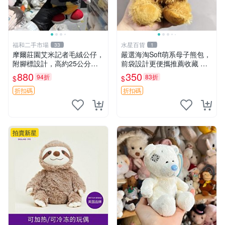
福和二手市場
水星百貨
33
1
摩爾莊園艾米記者毛絨公仔，
嚴選海淘Soft萌系母子熊包，
附腳標設計，高約25公分，
前袋設計更便攜推薦收藏 母
全新未拆封，限量珍藏。艾米
子熊 軟綿綿 包包
880
350
94折
83折
$
$
記者 毛絨公仔 超萌玩偶
折扣碼
折扣碼
拍賣新星