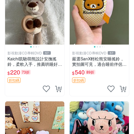
影視動漫CD專輯DVD
影視動漫CD專輯DVD
57
57
Kaichi凱馳萌熊設計安撫搖
嚴選SanX輕松熊安睡搖鈴，
鈴，柔軟入手，推薦哄睡好選
實拍圖可見，適合睡前伴侶，
擇 熊公仔 安撫玩具 喂食環
Picks安撫好物 0325 懸吊 電
220
540
73折
89折
$
$
腦
折扣碼
折扣碼