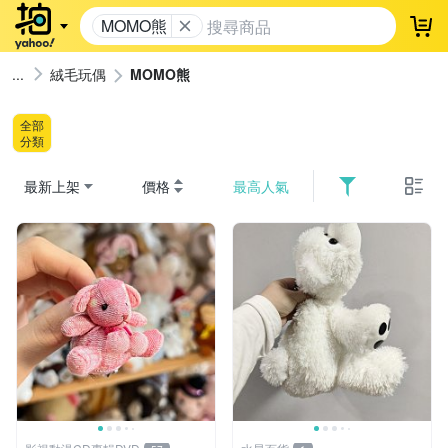
MOMO熊
登
絨毛玩偶
MOMO熊
全部
分類
最新上架
價格
最高人氣