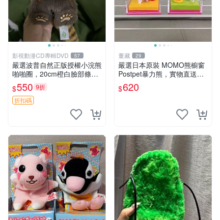
影視動漫CD專輯DVD
董藏
57
29
嚴選波普自然正版授權小浣熊
嚴選日本原裝 MOMO熊櫥窗
啪啪圈，20cm橙白臉部條紋
Postpet暴力熊，實物直送新
清晰，毛絨超萌贈品推薦。
臺灣。MOMO熊 暴力熊 熊貓
550
620
9折
$
$
小浣熊 波普 圈環
櫥窗
折扣碼