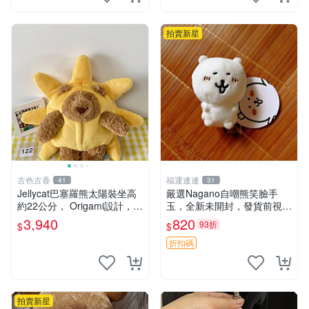
鼠、
拍賣新星
古色古香
福運連連
41
31
Jellycat巴塞羅熊太陽裝坐高
嚴選Nagano自嘲熊笑臉手
約22公分， Origami設計，來
玉，全新未開封，發貨前視頻
自越南。嚴選 Recommendat
確認，海南 廣西 貴州 嚴選N
3,940
820
93折
$
$
ion！巴塞羅、 Origami熊、J
agano自嘲熊笑臉手玉，全新
elly
未開封，發貨前視頻確認，四
折扣碼
川 重慶 內
拍賣新星