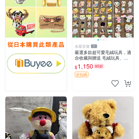
水星百貨
1
嚴選多款超可愛毛絨玩具，適
合收藏與贈送 毛絨玩具、抱
枕、公仔
1,150
95折
$
折扣碼