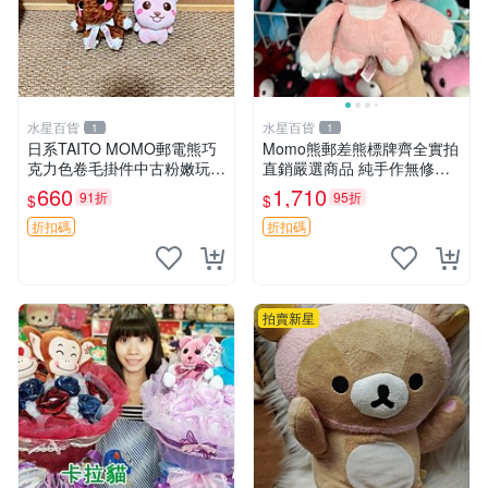
水星百貨
水星百貨
1
1
日系TAITO MOMO郵電熊巧
Momo熊郵差熊標牌齊全實拍
克力色卷毛掛件中古粉嫩玩偶
直銷嚴選商品 純手作無修圖
微瑕推薦 postpet momo 郵
可收藏 郵差熊 Momo熊 標牌
660
1,710
91折
95折
$
$
電熊 中古玩偶
商品
折扣碼
折扣碼
拍賣新星