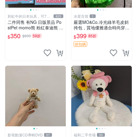
彩虹牛的日本玩具，可7取
水星百貨
825
1
付
二件同售 有NG 日版景品 Po
嚴選MO&Co.冷光綠羊毛皮斜
stPet momo熊 粉紅泰迪熊 妹
挎包，質地優雅適合時尚穿搭
妹 comomo 企鵝 娃娃 布偶
冷光綠 皮包 斜挎包
350
399
$600
59折
85折
$
$
手指頭 娃娃
折扣碼
影視動漫CD專輯DVD
福和二手市場
57
33