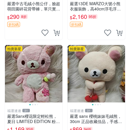
嚴選中古毛絨小熊公仔，臉超
嚴選13DE MARZO大號小熊
萌田園碎花背帶褲，單只實拍
衣服裝飾，高40cm浮毛浮
展示 中古、毛絨玩具、玩偶
灰，詳觀後再拍。二手收藏請
290
2,160
8折
95折
$
$
珍惜。 13DE MARZO 二手
小熊 衣服裝飾
折扣碼
折扣碼
拍賣新星
拍賣新星
福運連連
福運連連
31
31
嚴選Sanx櫻花限定輕松熊，
嚴選 sanx 櫻桃妹妹毛絨熊，
夏日 LIMITED EDITION 粉色
30cm 正品收藏佳品，手感極
毛絨熊，背有拉鏈設計，肚內
軟，適合贈送與收藏 櫻桃妹
1,169
869
95折
94折