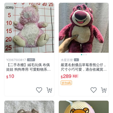
Y2067503817
水星百貨
167
1
【二手衣櫃】絨毛玩偶 布偶
嚴選名創優品草莓香熊公仔，
娃娃 狗狗專用 可愛動物系列
尺寸小巧可愛，適合收藏賞玩
耐咬耐磨玩具 玩偶 粉紅熊寵
30cm 玩具 公仔 草莓熊
10
289
8折
$
$
物玩具 1120929
折扣碼