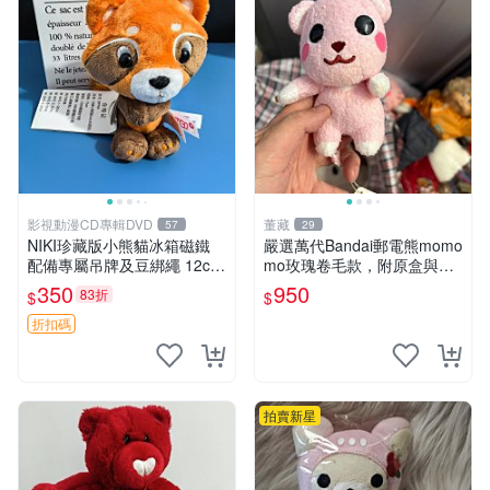
影視動漫CD專輯DVD
董藏
57
29
NIKI珍藏版小熊貓冰箱磁鐵
嚴選萬代Bandai郵電熊momo
配備專屬吊牌及豆綁繩 12cm
mo玫瑰卷毛款，附原盒與吊
廢品嚴選 好評推薦 小熊貓冰
牌，粉嫩可愛入手即柔軟～
350
950
83折
$
$
箱貼 磁鐵掛件 冰箱飾品
玫瑰卷毛 郵電熊 正品
折扣碼
拍賣新星