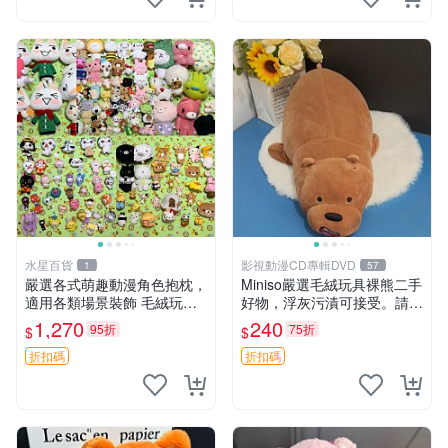
水星百貨
影視動漫CD專輯DVD
1
57
嚴選各式萌趣動漫角色抱枕，
Miniso嚴選毛絨玩具裸熊二手
適用各類場景裝飾 毛絨玩
好物，浮灰污漬可接受。請詳
具、卡通抱枕、趣味玩偶
閱照片再下單，售出不退不
1,270
240
95折
75折
$
$
換。全新品相收藏推薦。 裸
熊 毛絨玩具 收藏
折扣碼
折扣碼