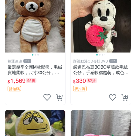
福運連連
影視動漫CD專輯DVD
31
57
嚴選幾乎全新M款鬆熊，毛絨
嚴選巴布豆BOBO草莓款毛絨
質地柔軟，尺寸30公分，做
公仔，手感軟糯超萌，成色優
工精緻可愛，適合收藏或贈送
良適合作為收藏品或包包配
1,569
330
95折
82折
$
$
親友。中古使用痕跡，手感依
飾。可視頻確認詳情。 巴布
然優良。 鬆熊 嬰熊 毛玩偶
豆 BOBO 草莓 毛絨公仔 收藏
折扣碼
折扣碼
包配飾