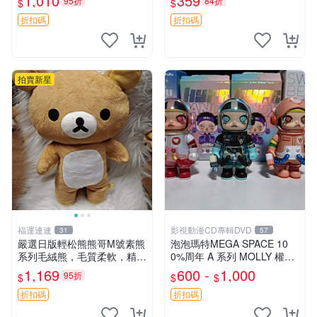
1,010
359
95折
84折
$
$
莓 奶油心 60粒 mini小甜心糖
心選擇 安撫玩偶 衝包 玩具
果，水果味夾心零食裝 心形
折扣碼
折扣碼
糖果 60
拍賣新星
福運連連
影視動漫CD專輯DVD
31
57
嚴選日版輕松熊熊哥M號素熊
泡泡瑪特MEGA SPACE 10
系列毛絨熊，毛質柔軟，精緻
0%周年 A 系列 MOLLY 權威
可愛，尺寸35cm，保存狀態
隱藏款 嚴選薄荷巧克力色 80
1,169
600 -
1,000
95折
$
$
$
優異。收藏或贈送皆為佳選。
年代風味 權威推薦 合適收藏
中古 毛絨熊 毛玩偶
折扣碼
折扣碼