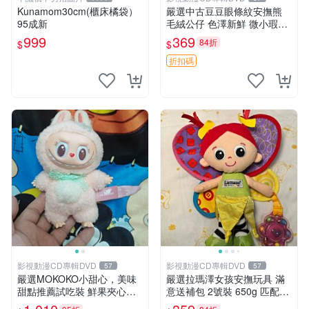
Kunamom30cm(櫃床橘袋）
嚴選中古豆豆眼條紋安撫熊
95成新
毛絨公仔 色澤新鮮 微小瑕疵
可收藏 中古 安撫熊 條紋公仔
999
369
84折
$
$
折扣碼
影視動漫CD專輯DVD
影視動漫CD專輯DVD
57
57
嚴選MOKOKO小甜心，美味
嚴選拉瑪澤女孩安撫玩具 滿
甜點推薦試吃裝 鮮果夾心糖
意送補包 2號裝 650g 匹配嬰
果，甜蜜滋味享不停 薄荷草
幼童舒壓好伴侶 女孩專用 安