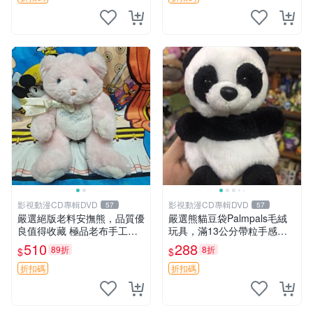
影視動漫CD專輯DVD
影視動漫CD專輯DVD
57
57
嚴選絕版老料安撫熊，品質優
嚴選熊貓豆袋Palmpals毛絨
良值得收藏 極品老布手工安
玩具，滿13公分帶粒手感極
撫搖鈴玩具，適合哄睡寶貝
佳，電影主題周邊推薦 熊貓
510
288
89折
8折
$
$
超柔老料搖鈴熊，專為孩子設
Palmpals 毛絨玩具 豆袋 劇場
計的安心伴護 推薦絕版老布
版周邊
折扣碼
折扣碼
製工藝搖鈴熊，可當作童