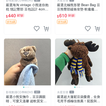
影視動漫CD專輯DVD
水星百貨
57
1
嚴選海淘 vintage 小熊迷你抱
嚴選北極熊形塑 Bean Bag 豆
枕 憶記臀部 豆包設計 4cm
豆熊臀部緩衝坐墊 軟癟癟舒
高 推薦收藏 迷你豆包小熊、
壓設計 保暖又實用 適合久坐
440
610
87折
91折
$
$
高臀部、豆袋抱枕
放松 推薦居家使用 RUSS系
列 豆豆熊屁屁坐墊 3D顆粒結
折扣碼
折扣碼
構
影視動漫CD專輯DVD
水星百貨
57
1
嚴選小熊安撫巾，豆豆圓眼
嚴選超大蓬鬆豆袋麋鹿，全身
睛，可愛又溫馨 超軟質安撫
毛茸手感極佳推薦！屁股與四
巾，豆豆設計，哄睡好幫手
肢填充均勻，適合收藏與孩童