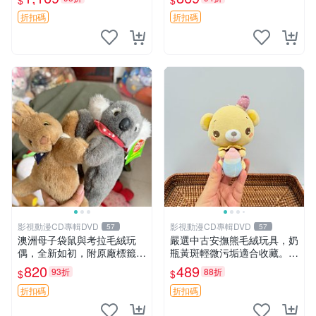
$
$
填充豆袋，精致工藝呈現，狀
妹、sanx、毛絨熊
態如新，適合收藏與送人 櫻
折扣碼
折扣碼
花、
影視動漫CD專輯DVD
影視動漫CD專輯DVD
57
57
澳洲母子袋鼠與考拉毛絨玩
嚴選中古安撫熊毛絨玩具，奶
偶，全新如初，附原廠標籤，
瓶黃斑輕微污垢適合收藏。默
手感極軟，適合贈送親朋好
認兩日發貨，全國快遞隨機派
820
489
93折
88折
$
$
友。袋鼠與考拉正版，精緻尺
送。 成色如圖可放心購買，
寸，適合作為收藏或家飾擺
輕微瑕疵和臟污不影響使用。
折扣碼
折扣碼
設，增添暖意。 母子、袋
安撫熊 中古玩偶 毛