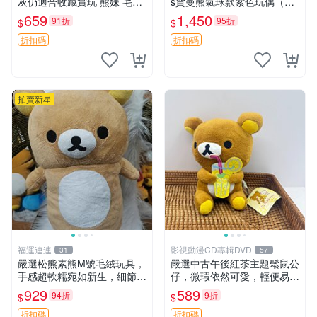
灰仍適合收藏賞玩 熊妹 毛絨
s賀曼熊氣球款紫色玩偶（鼻
玩具 浮雕熊
子稍有磨損） 中古玩具 氣球
659
1,450
91折
95折
$
$
熊 玩偶
折扣碼
折扣碼
拍賣新星
福運連連
影視動漫CD專輯DVD
31
57
嚴選松熊素熊M號毛絨玩具，
嚴選中古午後紅茶主題鬆鼠公
手感超軟糯宛如新生，細節精
仔，微瑕依然可愛，輕便易運
緻完美無瑕，推薦送禮或珍
送 二手收藏推薦 工廠直營 快
929
589
94折
9折
$
$
藏，中古狀態保養得宜。 松
遞到府 中古 玩偶 公仔
熊 素熊 毛絨doll
折扣碼
折扣碼