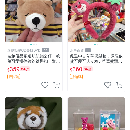
影視動漫CD專輯DVD
水星百貨
57
1
名創優品嚴選趴趴熊公仔，軟
嚴選中古草莓熊髮箍，微瑕依
萌可愛掛件鍍鉻鍵匙扣，辦公
然可愛可人 6095 草莓熊頭飾
放松好選擇 趴趴熊 鍍鉻鍵匙
中古髮圈 熊寶 寶寶 娃娃熊髮
359
360
84折
84折
$
$
扣 萬用掛件
箍 中古收藏 玩具髮夾
折扣碼
折扣碼