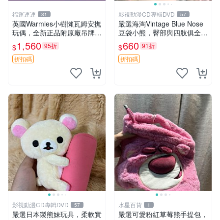
福運連連
影視動漫CD專輯DVD
31
57
英國Warmies小樹懶瓦姆安撫
嚴選海淘Vintage Blue Nose
玩偶，全新正品附原廠吊牌與
豆袋小熊，臀部與四肢俱全，
防塵袋，內藏薰衣草可加熱，
坐高11公分，附原盒與吊牌
1,560
660
95折
91折
$
$
適合各個年齡層，冷暖兩用享
收藏。藍鼻子小熊，值得擁有
受抱抱樂趣，不容錯過嚴選好
玩具 憶熊
折扣碼
折扣碼
物 溫暖 冷感
影視動漫CD專輯DVD
水星百貨
57
1
嚴選日本製熊妹玩具，柔軟實
嚴選可愛粉紅草莓熊手提包，