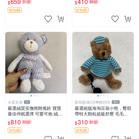
659
410
91折
86折
$
$
約克豆豆眼安撫巾 數碼豆豆
共賞。 麋鹿 豆袋 毛茸玩具
眼
折扣碼
折扣碼
水星百貨
影視動漫CD專輯DVD
1
57
嚴選絨質安撫熊附搖鈴 寶寶
嚴選絕版海淘豆袋小熊，臀部
最佳伴眠選擇 可愛可抱 絨毛
帶特大顆粒超級舒壓 毛毛摸
玩具 安撫熊 嬰兒用
起來格外順滑適合收藏 100%
810
310
93折
81折
$
$
棉質 豆袋枕 豆袋、抱枕、小
熊
折扣碼
折扣碼