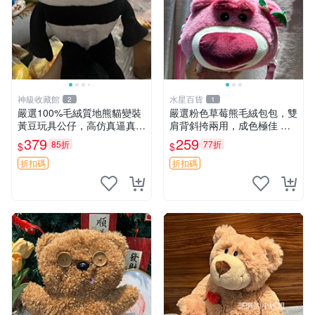
神級收藏館
水星百貨
2
1
嚴選100%毛絨質地熊貓變裝
嚴選粉色草莓熊毛絨包包，雙
黃豆玩具公仔，高仿真逼真模
肩背斜挎兩用，成色極佳 精
擬，適合收藏愛好者 熊貓 黃
準關鍵詞：草莓熊 包包 毛絨
379
259
85折
77折
$
$
豆 公仔
折扣碼
折扣碼