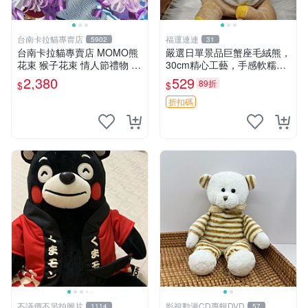
台南卡拉貓專賣店
福運連連
5902
31
台南卡拉貓專賣店 MOMO熊
嚴選日單景品巨蟹座毛絨熊，
花束 猴子花束 情人節禮物 二
30cm精心工藝，手感軟糯推
選一 可繡字 可今天寄明天到
薦收藏送人 巨蟹座 毛絨玩具
2,380
529
89折
$
$
精緻做工
折扣碼
不議價不另拍圖片
影視動漫CD專輯DVD
1114
57