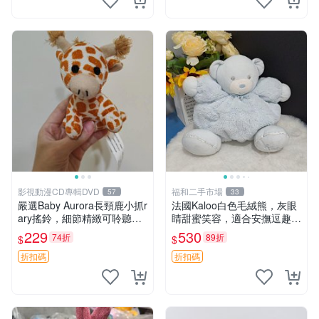
影視動漫CD專輯DVD
福和二手市場
57
33
嚴選Baby Aurora長頸鹿小抓r
法國Kaloo白色毛絨熊，灰眼
ary搖鈴，細節精緻可聆聽清
睛甜蜜笑容，適合安撫逗趣可
脆鈴音 軟萌可愛 定制紀念 金
愛，柔軟面料手感佳。14 白
229
530
74折
89折
$
$
屬搖鈴 新手媽咪推薦 長頸鹿
色安撫熊 毛絨玩具 寶寶逗樂
抓rary 搖鈴
具
折扣碼
折扣碼