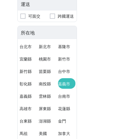
運送
可面交
跨國運送
所在地
台北市
新北市
基隆市
宜蘭縣
桃園市
新竹市
新竹縣
苗栗縣
台中市
彰化縣
南投縣
嘉義市
嘉義縣
雲林縣
台南市
高雄市
屏東縣
花蓮縣
台東縣
澎湖縣
金門
馬祖
美國
加拿大