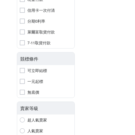
信用卡一次付清
分期0利率
萊爾富取貨付款
7-11取貨付款
競標條件
可立即結標
一元起標
無底價
賣家等級
超人氣賣家
人氣賣家