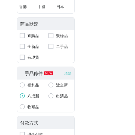
香港
中國
日本
商品狀況
直購品
競標品
全新品
二手品
有現貨
二手品條件
清除
NEW
福利品
近全新
八成新
出清品
收藏品
付款方式
現金付款