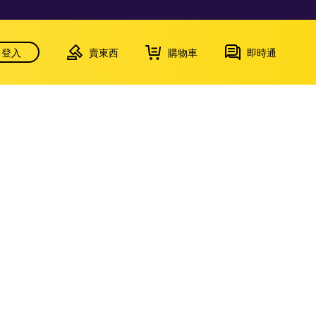
登入
賣東西
購物車
即時通