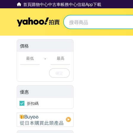
首頁
購物中心
中古車
帳務中心
信箱
App下載
Yahoo拍賣
價格
-
確定
優惠
折扣碼