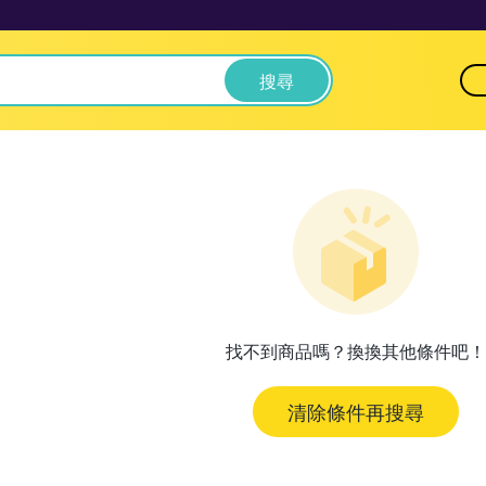
搜尋
找不到商品嗎？換換其他條件吧！
清除條件再搜尋