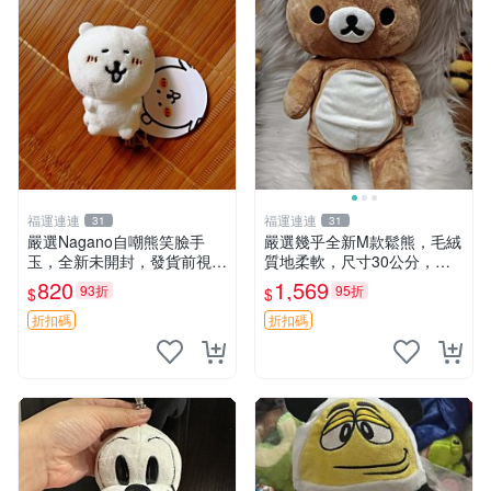
福運連連
福運連連
31
31
嚴選Nagano自嘲熊笑臉手
嚴選幾乎全新M款鬆熊，毛絨
玉，全新未開封，發貨前視頻
質地柔軟，尺寸30公分，做
確認，海南 廣西 貴州 嚴選N
工精緻可愛，適合收藏或贈送
820
1,569
93折
95折
$
$
agano自嘲熊笑臉手玉，全新
親友。中古使用痕跡，手感依
未開封，發貨前視頻確認，四
然優良。 鬆熊 嬰熊 毛玩偶
折扣碼
折扣碼
川 重慶 內