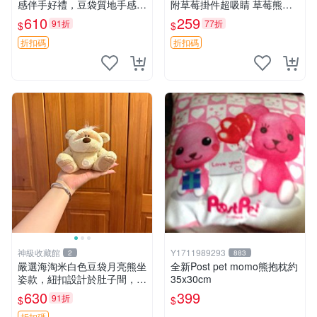
感伴手好禮，豆袋質地手感
附草莓掛件超吸睛 草莓熊手
佳，抱枕小熊 recom 推薦 白
提包 草莓掛件 可愛portunes
610
259
91折
77折
$
$
色豆袋 玩具
e
折扣碼
折扣碼
神級收藏館
Y1711989293
2
883
嚴選海淘米白色豆袋月亮熊坐
全新Post pet momo熊抱枕約
姿款，紐扣設計於肚子間，觸
35x30cm
感柔軟，實用推薦。主頁60
630
399
91折
$
$
包 月亮熊 豆袋 細節
折扣碼