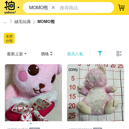
MOMO熊
登
絨毛玩偶
MOMO熊
全部
分類
最新上架
價格
最高人氣