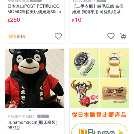
桃樂斯收藏鋪
Y2067503817
4334
167
日本進口POST PET夢幻CO
【二手衣櫃】絨毛玩偶 布偶
MOMO熊精美玩偶娃娃30cm
娃娃 狗狗專用 可愛動物系列
耐咬耐磨玩具 玩偶 粉紅熊寵
250
10
$
$
物玩具 1120929
競標
剩8天
不議價不另拍圖片
1114
Kunamom30cm(櫃床橘袋）
95成新