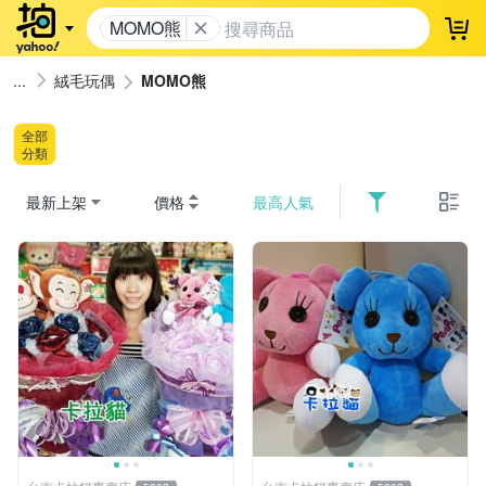
MOMO熊
登
絨毛玩偶
MOMO熊
全部
分類
最新上架
價格
最高人氣