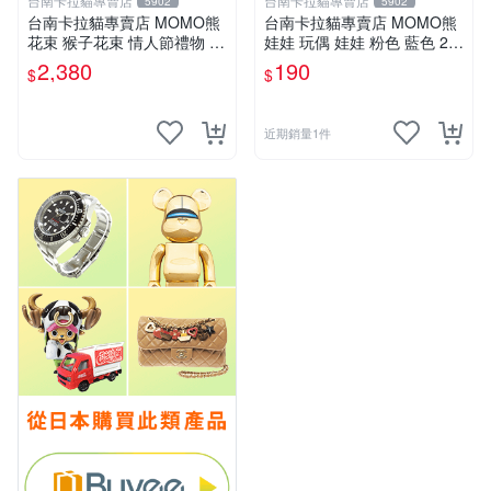
台南卡拉貓專賣店
台南卡拉貓專賣店
5902
5902
台南卡拉貓專賣店 MOMO熊
台南卡拉貓專賣店 MOMO熊
花束 猴子花束 情人節禮物 二
娃娃 玩偶 娃娃 粉色 藍色 2色
選一 可繡字 可今天寄明天到
分售
2,380
190
$
$
近期銷量1件