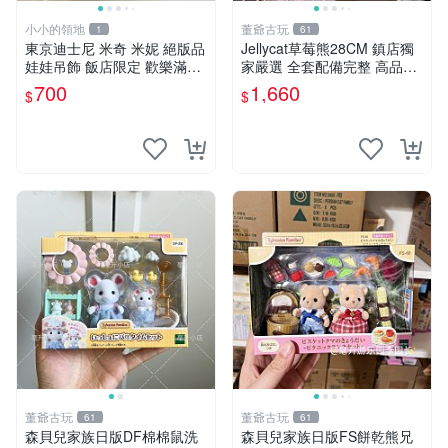
小小的領地
董爺古玩
1
61
東京迪士尼 米奇 米妮 絕版品
Jellycat草莓熊28CM 鎮店獨
娃娃吊飾 飯店限定 歡樂滿人
家嚴選 全套配備完整 高品質
間 復活節
收藏好物 紋章 玩具熊 定制熊
700
1,660
$
$
董爺古玩
董爺古玩
61
61
森貝兒家族日版DF棉棉鼠洗
森貝兒家族日版FS餅乾熊兄