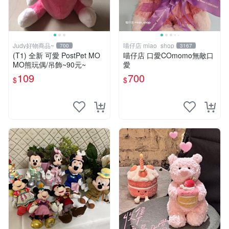
Judy好物商品~
喵仔店 miao_shop
700
3167
(T1) 全新 可愛 PostPet MO
喵仔店 口愛COmomo無敵口
MO熊玩偶/吊飾~90元~
愛
109
700
$
$