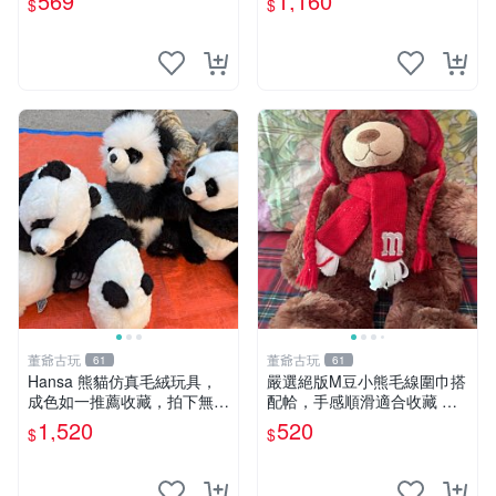
569
1,160
$
$
片。 星巴克 毛絨小熊 水杯包
董爺古玩
董爺古玩
61
61
Hansa 熊貓仿真毛絨玩具，
嚴選絕版M豆小熊毛線圍巾搭
成色如一推薦收藏，拍下無疑
配帢，手感順滑適合收藏 絕
心 熊貓 毛絨玩具 收藏
版M豆小熊、圍巾、毛線帢
1,520
520
$
$
經典好搭