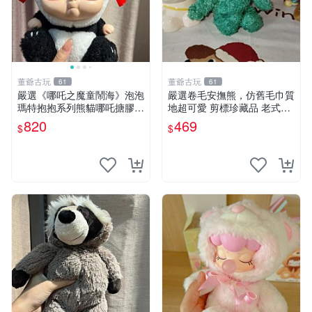
董爺古玩
董爺古玩
61
61
嚴選《哪吒之魔童鬧海》泡泡
嚴選卷毛安撫熊，仿舊毛巾質
瑪特抱抱系列熊貓哪吒搪膠臉
地超可愛 剪標珍藏品 老式毛
毛絨， STATE：如圖顯示 哪
巾質地 安撫熊 款式
820
469
$
$
吒 毛絨公仔 泡泡瑪特