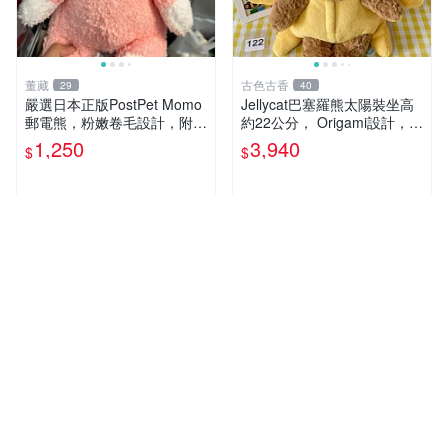
董藏
古色古香
29
40
嚴選日本正版PostPet Momo
Jellycat巴塞羅熊太陽裝坐高
郵電熊，粉嫩卷毛設計，附原
約22公分， Origami設計，來
裝包裝與吊牌，超Recomme
自越南。嚴選 Recommendat
1,250
3,940
$
$
nded收藏品 1095 玩偶 包裝
ion！巴塞羅、 Origami熊、J
elly