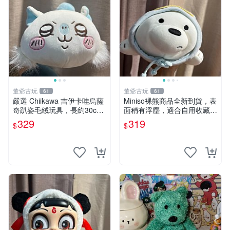
董爺古玩
董爺古玩
61
61
嚴選 Chiikawa 吉伊卡哇烏薩
Miniso裸熊商品全新到貨，表
奇趴姿毛絨玩具，長約30c
面稍有浮塵，適合自用收藏嚴
m，質地超軟適合收藏 烏薩
選款。 裸熊 商品 裸熊玩偶
329
319
$
$
奇 Chiikawa 毛絨 超軟