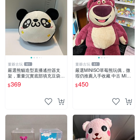
董爺古玩
董爺古玩
61
61
嚴選熊貓造型直播遙控器支
嚴選MINISO草莓熊玩偶，微
架，重量沉實底部填充豆袋，
瑕仍推薦入手收藏 中古 MINI
手機遙控器最佳架設選擇推薦
SO 草莓熊 玩具 收藏
369
450
$
$
直播遙控器支架 毛絨玩具 支
架架設