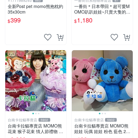
Y1711989293
一番街日系禮物專賣店
883
87
全新Post pet momo熊抱枕約
一番街＊日本帶回＊超可愛M
35x30cm
OMO趴趴娃娃~只賣大隻的1
號~單隻價～生日禮物
399
1,180
$
$
台南卡拉貓專賣店
台南卡拉貓專賣店
5902
5902
台南卡拉貓專賣店 MOMO熊
台南卡拉貓專賣店 MOMO熊
花束 猴子花束 情人節禮物 二
娃娃 玩偶 娃娃 粉色 藍色 2色
選一 可繡字 可今天寄明天到
分售