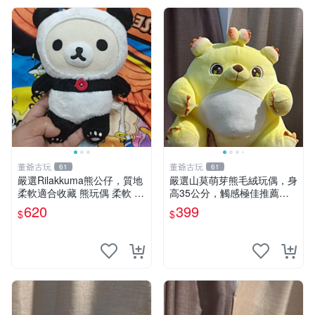
董爺古玩
董爺古玩
61
61
嚴選Rilakkuma熊公仔，質地
嚴選山莫萌芽熊毛絨玩偶，身
柔軟適合收藏 熊玩偶 柔軟 公
高35公分，觸感極佳推薦收
仔 收藏
藏 萌芽熊 毛絨玩偶 串珠玩偶
620
399
$
$