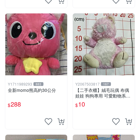
Y1711989293
Y2067503817
883
167
全新momo熊高約30公分
【二手衣櫃】絨毛玩偶 布偶
娃娃 狗狗專用 可愛動物系列
耐咬耐磨玩具 玩偶 粉紅熊寵
288
10
$
$
物玩具 1120929