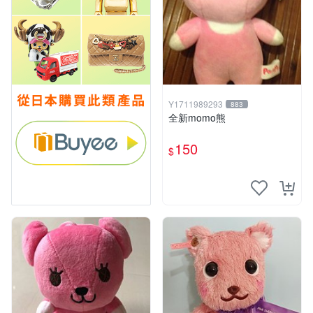
Y1711989293
883
全新momo熊
150
$