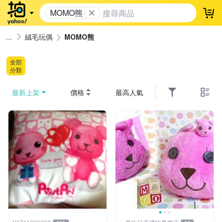
MOMO熊
登
絨毛玩偶
MOMO熊
全部
分類
最新上架
價格
最高人氣