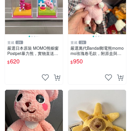
董藏
董藏
29
29
嚴選日本原裝 MOMO熊櫥窗
嚴選萬代Bandai郵電熊momo
Postpet暴力熊，實物直送新
mo玫瑰卷毛款，附原盒與吊
臺灣。MOMO熊 暴力熊 熊貓
牌，粉嫩可愛入手即柔軟～
620
950
$
$
櫥窗
玫瑰卷毛 郵電熊 正品