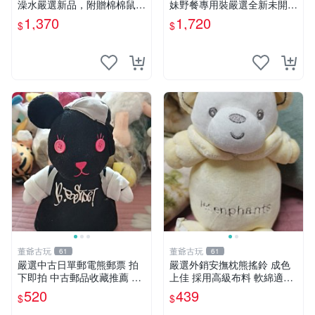
澡水嚴選新品，附贈棉棉鼠媽
妹野餐專用裝嚴選全新未開
媽與嬰兒及配件。-paper盒
封，包含兩組大童款紙盒裝，
1,370
1,720
$
$
裝，輕便設計方便攜帶。 棉
適合收藏與分享。 餅乾熊兄
棉鼠 棉玩 公仔
妹、野餐、收藏
董爺古玩
董爺古玩
61
61
嚴選中古日單郵電熊郵票 拍
嚴選外銷安撫枕熊搖鈴 成色
下即拍 中古郵品收藏推薦 郵
上佳 採用高級布料 軟綿適合
票 郵電熊 日本
收藏 安心選購 安撫枕 熊玩具
520
439
$
$
搖鈴