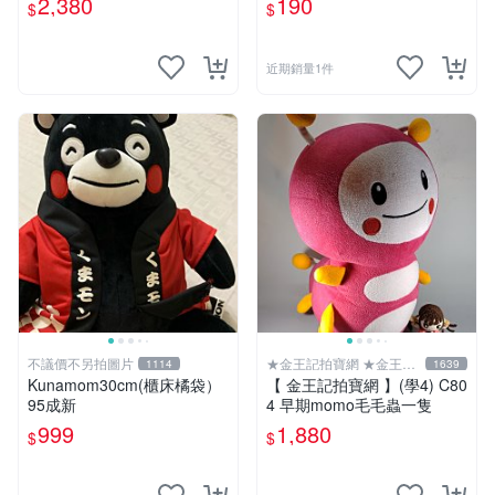
2,380
190
$
$
近期銷量1件
不議價不另拍圖片
★金王記拍寶網 ★金王記
1114
1639
拍寶趣
Kunamom30cm(櫃床橘袋）
【 金王記拍寶網 】(學4) C80
95成新
4 早期momo毛毛蟲一隻
999
1,880
$
$