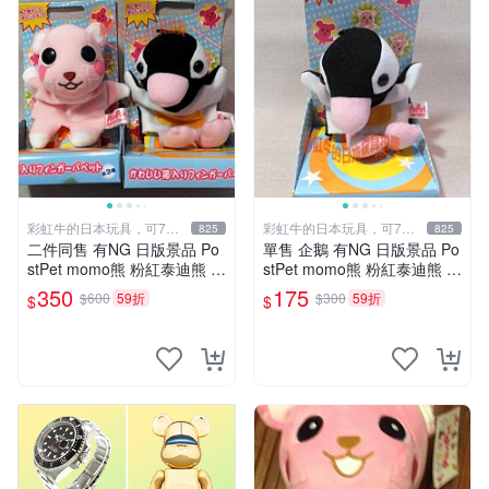
彩虹牛的日本玩具，可7取
彩虹牛的日本玩具，可7取
825
825
付
付
二件同售 有NG 日版景品 Po
單售 企鵝 有NG 日版景品 Po
stPet momo熊 粉紅泰迪熊 妹
stPet momo熊 粉紅泰迪熊 娃
妹 comomo 企鵝 娃娃 布偶
娃 布偶 手指頭 娃娃
350
175
$600
59折
$300
59折
$
$
手指頭 娃娃