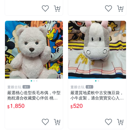
董爺古玩
董爺古玩
61
61
嚴選桃心造型長毛布偶，中型
嚴選質地柔軟中古安撫豆袋，
抱枕適合收藏愛心伴侶 桃心
小牛皮製，適合寶寶安心入
抱枕 布娃娃 猛咬布偶
眠。 安撫豆袋 小牛皮 寶寶安
1,850
520
$
$
撫