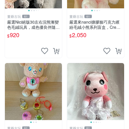
董爺古玩
董爺古玩
61
61
嚴選Nici絕版30左右浣熊漸變
嚴選來nanci搪膠臉巧克力繽
色毛絨玩具，成色優良伴隨原
紛毛絨小熊系列盲盒，Crea
廠牌標 浣熊 玩具 毛絨
my櫻花巧藝盲盒 隱藏款Crea
920
2,050
$
$
my櫻花巧藝 嬰熊盲盒娃娃 樂
趣盲盒
董爺古玩
董爺古玩
61
61