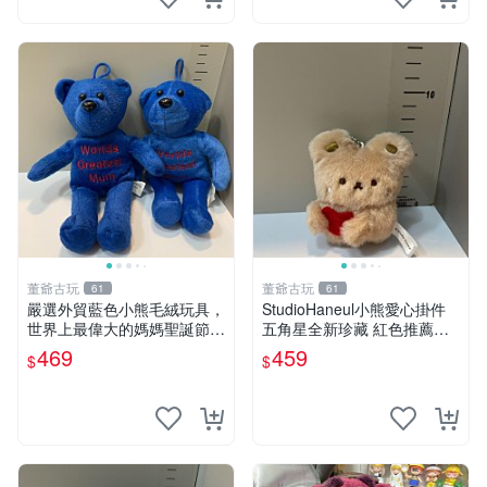
董爺古玩
董爺古玩
61
61
嚴選外貿藍色小熊毛絨玩具，
StudioHaneul小熊愛心掛件
世界上最偉大的媽媽聖誕節推
五角星全新珍藏 紅色推薦收
薦禮物 五角星 兒童玩具 母親
藏 玩具掛飾 掛件 新品
469
459
$
$
節