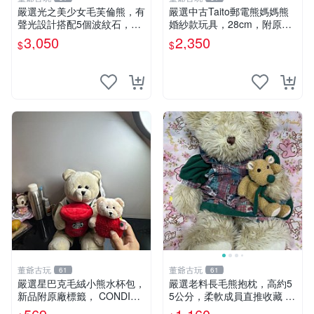
嚴選光之美少女毛芙倫熊，有
嚴選中古Taito郵電熊媽媽熊
聲光設計搭配5個波紋石，成
婚紗款玩具，28cm，附原
色完美如圖。爽快附電池，讓
盒，保存極佳實拍，婚紗細節
3,050
2,350
$
$
愛心不打折扣。 光之美少女
清晰可見，偶像收藏推薦 婚
毛芙倫熊 波紋石 有聲光
紗小花 玩具 模型
董爺古玩
董爺古玩
61
61
嚴選星巴克毛絨小熊水杯包，
嚴選老料長毛熊抱枕，高約5
新品附原廠標籤， CONDITI
5公分，柔軟成員直推收藏 長
ON 良好，詳情請參閱商品圖
毛熊 柔軟熊抱枕 55公分