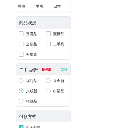
香港
中國
日本
商品狀況
直購品
競標品
全新品
二手品
有現貨
二手品條件
清除
NEW
福利品
近全新
八成新
出清品
收藏品
付款方式
現金付款