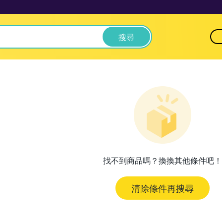
搜尋
找不到商品嗎？換換其他條件吧！
清除條件再搜尋