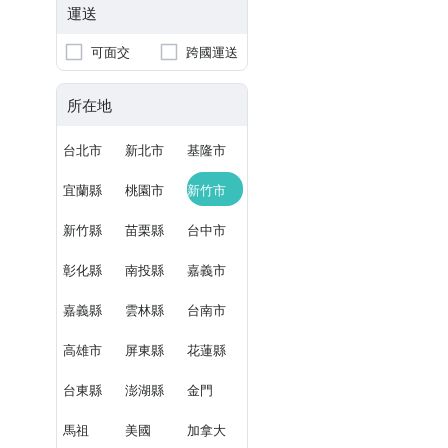
運送
可面交
跨國運送
所在地
台北市
新北市
基隆市
宜蘭縣
桃園市
新竹市
新竹縣
苗栗縣
台中市
彰化縣
南投縣
嘉義市
嘉義縣
雲林縣
台南市
高雄市
屏東縣
花蓮縣
台東縣
澎湖縣
金門
馬祖
美國
加拿大