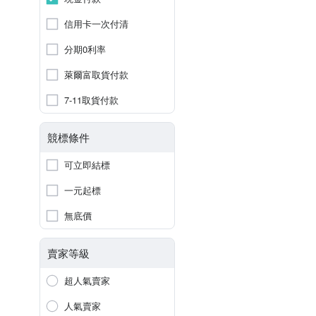
信用卡一次付清
分期0利率
萊爾富取貨付款
7-11取貨付款
競標條件
可立即結標
一元起標
無底價
賣家等級
超人氣賣家
人氣賣家