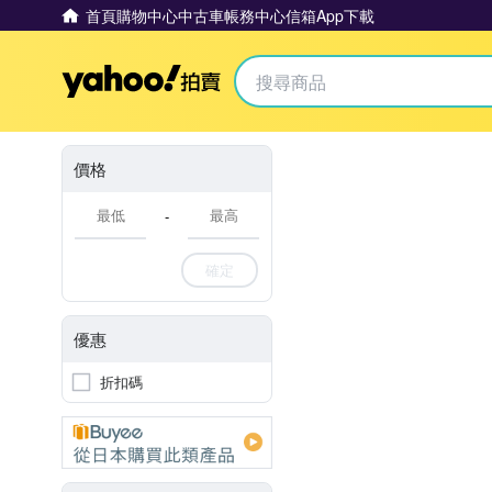
首頁
購物中心
中古車
帳務中心
信箱
App下載
Yahoo拍賣
價格
-
確定
優惠
折扣碼