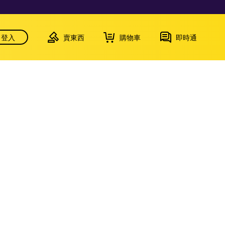
登入
賣東西
購物車
即時通