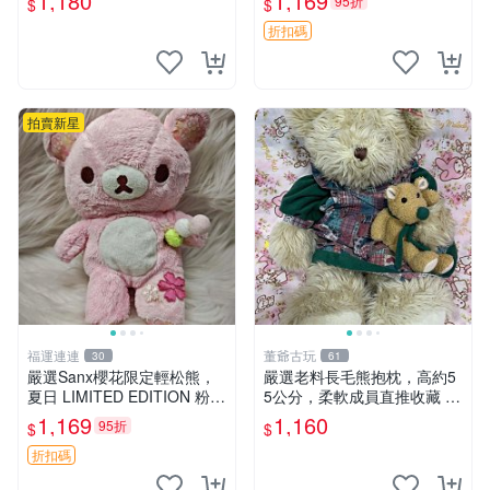
1,180
1,169
95折
$
$
優異。收藏或贈送皆為佳選。
中古 毛絨熊 毛玩偶
折扣碼
拍賣新星
福運連連
董爺古玩
30
61
嚴選Sanx櫻花限定輕松熊，
嚴選老料長毛熊抱枕，高約5
夏日 LIMITED EDITION 粉色
5公分，柔軟成員直推收藏 長
毛絨熊，背有拉鏈設計，肚內
毛熊 柔軟熊抱枕 55公分
1,169
1,160
95折
$
$
填充豆袋，精致工藝呈現，狀
態如新，適合收藏與送人 櫻
折扣碼
花、