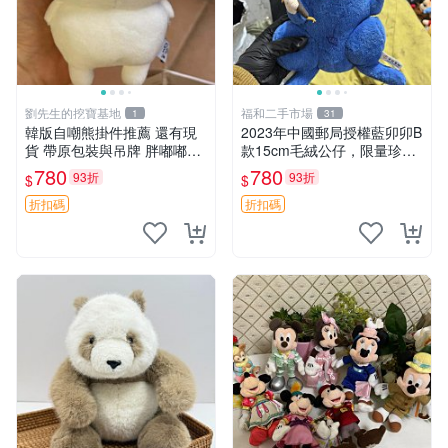
劉先生的挖寶基地
福和二手市場
1
31
韓版自嘲熊掛件推薦 還有現
2023年中國郵局授權藍卯卯B
貨 帶原包裝與吊牌 胖嘟嘟超
款15cm毛絨公仔，限量珍藏
可愛 毛絨手感佳 小熊掛件 自
版 毛絨玩具 新年禮品 藍卯卯
780
780
93折
93折
$
$
嘲抱枕 小熊抱枕
限量版 15cm
折扣碼
折扣碼