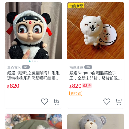
拍賣新星
董爺古玩
福運連連
61
30
嚴選《哪吒之魔童鬧海》泡泡
嚴選Nagano自嘲熊笑臉手
瑪特抱抱系列熊貓哪吒搪膠臉
玉，全新未開封，發貨前視頻
毛絨， STATE：如圖顯示 哪
確認，海南 廣西 貴州 嚴選N
820
820
93折
$
$
吒 毛絨公仔 泡泡瑪特
agano自嘲熊笑臉手玉，全新
未開封，發貨前視頻確認，四
折扣碼
川 重慶 內