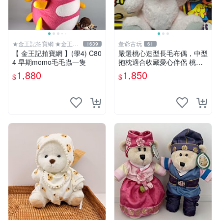
★金王記拍寶網 ★金王記
董爺古玩
1639
61
拍寶趣
【 金王記拍寶網 】(學4) C80
嚴選桃心造型長毛布偶，中型
4 早期momo毛毛蟲一隻
抱枕適合收藏愛心伴侶 桃心
抱枕 布娃娃 猛咬布偶
1,880
1,850
$
$