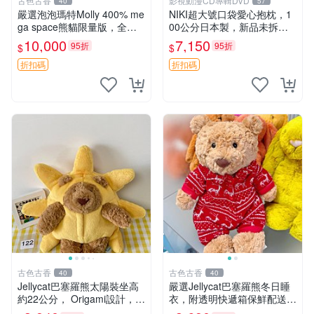
古色古香
影視動漫CD專輯DVD
40
57
嚴選泡泡瑪特Molly 400% me
NIKI超大號口袋愛心抱枕，1
ga space熊貓限量版，全新
00公分日本製，新品未拆封
附原Packaging。拍下即視頻
胖嘟嘟收藏推薦 愛心抱枕 日
10,000
7,150
95折
95折
$
$
確認。 泡泡瑪特 Molly 400%
本 抱枕
熊貓 新
折扣碼
折扣碼
古色古香
古色古香
40
40
Jellycat巴塞羅熊太陽裝坐高
嚴選Jellycat巴塞羅熊冬日睡
約22公分， Origami設計，來
衣，附透明快遞箱保鮮配送，
自越南。嚴選 Recommendat
童趣可愛可收藏 巴塞羅熊 睡