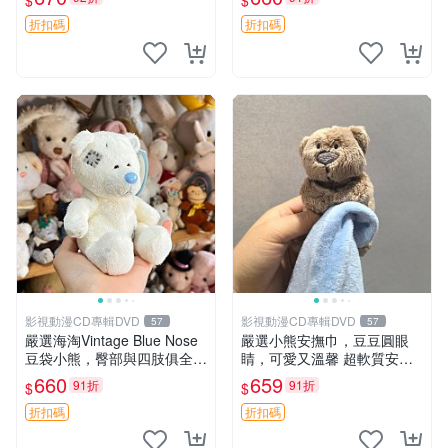
$
$
毛絨玩具 公仔 莫莫卡 像人
電熊 中古玩偶
折扣碼
折扣碼
影視動漫CD專輯DVD
影視動漫CD專輯DVD
57
57
嚴選海淘Vintage Blue Nose
嚴選小熊安撫巾，豆豆圓眼
豆袋小熊，臀部與四肢俱全，
睛，可愛又溫馨 超軟質安撫
坐高11公分，附原盒與吊牌
巾，豆豆設計，哄睡好幫手
660
659
91折
91折
$
$
收藏。藍鼻子小熊，值得擁有
約克豆豆眼安撫巾 數碼豆豆
玩具 憶熊
眼
折扣碼
折扣碼