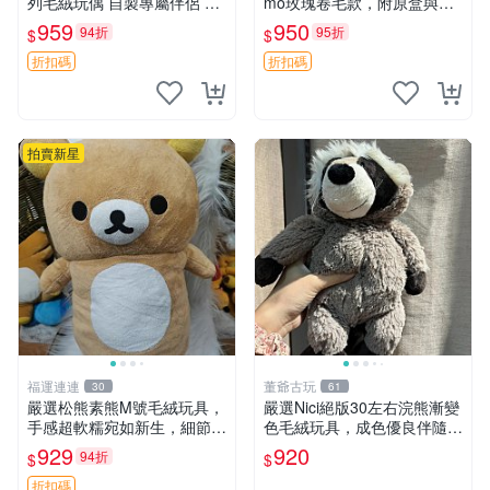
列毛絨玩偶 自製專屬伴侶 帶
mo玫瑰卷毛款，附原盒與吊
標牌全新成色 芭蕾系列 毛絨
牌，粉嫩可愛入手即柔軟～
959
950
94折
95折
$
$
玩偶 安撫玩具 新款上架
玫瑰卷毛 郵電熊 正品
折扣碼
折扣碼
拍賣新星
福運連連
董爺古玩
30
61
嚴選松熊素熊M號毛絨玩具，
嚴選Nici絕版30左右浣熊漸變
手感超軟糯宛如新生，細節精
色毛絨玩具，成色優良伴隨原
緻完美無瑕，推薦送禮或珍
廠牌標 浣熊 玩具 毛絨
929
920
94折
$
$
藏，中古狀態保養得宜。 松
熊 素熊 毛絨doll
折扣碼