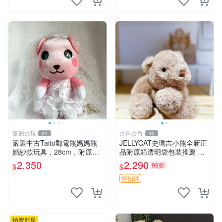
董爺古玩
古色古香
61
40
嚴選中古Taito郵電熊媽媽熊
JELLYCAT史瑪吉小熊全新正
婚紗款玩具，28cm，附原
品附原箱透明袋包裝推薦 透
盒，保存極佳實拍，婚紗細節
明袋 包裝盒 史瑪吉小熊
2,350
2,290
95折
$
$
清晰可見，偶像收藏推薦 婚
紗小花 玩具 模型
折扣碼
拍賣新星