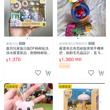
董爺古玩
影視動漫CD專輯DVD
61
57
森貝兒家族日版DF棉棉鼠洗
嚴選奇志奇思絕版黃熊手機車
澡水嚴選新品，附贈棉棉鼠媽
把，振動毛毛蟲設計，直 SA
媽與嬰兒及配件。-paper盒
LE 售不退不換 毛毛蟲 手機
1,370
1,360
95折
$
$
裝，輕便設計方便攜帶。 棉
車把
棉鼠 棉玩 公仔
折扣碼
拍賣新星
拍賣新星