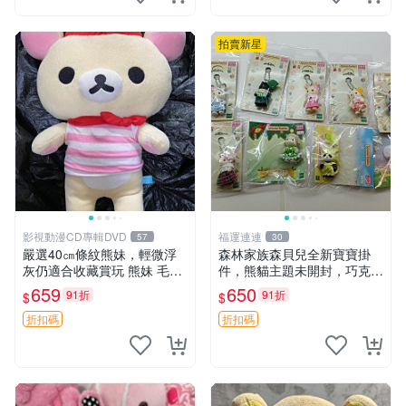
拍賣新星
影視動漫CD專輯DVD
福運連連
57
30
嚴選40㎝條紋熊妹，輕微浮
森林家族森貝兒全新寶寶掛
灰仍適合收藏賞玩 熊妹 毛絨
件，熊貓主題未開封，巧克力
玩具 浮雕熊
兔牛奶兔郁金香兔貓吉娃娃嚴
659
650
91折
91折
$
$
選，適合收藏 熊貓 森林 寶寶
折扣碼
折扣碼