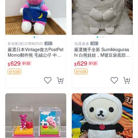
影視動漫CD專輯DVD
福運連連
57
30
嚴選日本Vintage復古PostPet
嚴選幾乎全新 Sumikkoguras
Momo郵件熊 毛絨公仔 中古
hi 白熊娃娃，M號豆袋底部，
玩偶 快遞包到 默認次日達 po
穩固不易倒，毛絨布標附贈，
629
629
91折
91折
$
$
stpet momo 玩具 玩偶
極致軟糯手感，精工細作值得
典藏，尺寸24cm，收藏佳品
折扣碼
折扣碼
贈禮