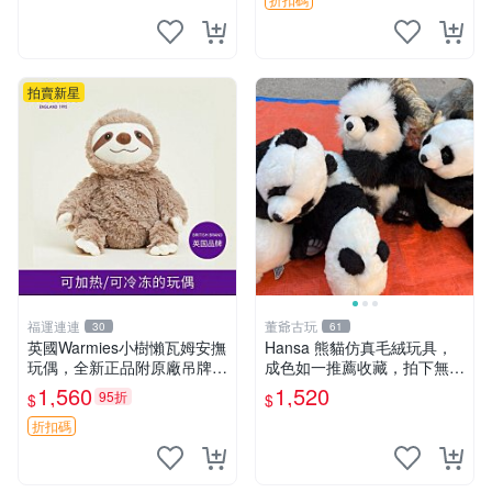
然優良。 鬆熊 嬰熊 毛玩偶
拍賣新星
福運連連
董爺古玩
30
61
英國Warmies小樹懶瓦姆安撫
Hansa 熊貓仿真毛絨玩具，
玩偶，全新正品附原廠吊牌與
成色如一推薦收藏，拍下無疑
防塵袋，內藏薰衣草可加熱，
心 熊貓 毛絨玩具 收藏
1,560
1,520
95折
$
$
適合各個年齡層，冷暖兩用享
受抱抱樂趣，不容錯過嚴選好
折扣碼
物 溫暖 冷感