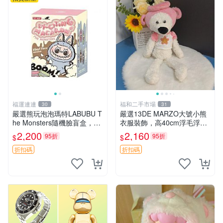
福運連連
福和二手市場
30
31
嚴選熊玩泡泡瑪特LABUBU T
嚴選13DE MARZO大號小熊
he Monsters隨機臉盲盒，萌
衣服裝飾，高40cm浮毛浮
趣馬卡龍設計 芝麻豆豆 LAB
灰，詳觀後再拍。二手收藏請
2,200
2,160
95折
95折
$
$
UBU LABUBU THE MONST
珍惜。 13DE MARZO 二手
ERS 橙色豆
小熊 衣服裝飾
折扣碼
折扣碼