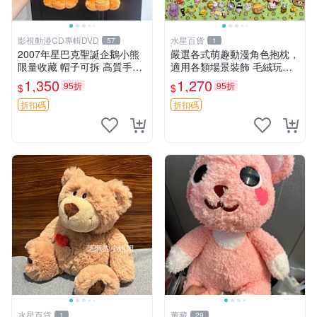
影視動漫CD專輯DVD
水星百貨
57
1
2007年星巴克聖誕企鵝小熊
嚴選各式萌趣動漫角色抱枕，
限量收藏 帽子可拆 高質手感
適用各類場景裝飾 毛絨玩
超愛 聖誕限定 星巴克企鵝 小
具、卡通抱枕、趣味玩偶
1,350
1,270
95折
95折
$
$
熊杯墊
折扣碼
折扣碼
水星百貨
董藏
1
29