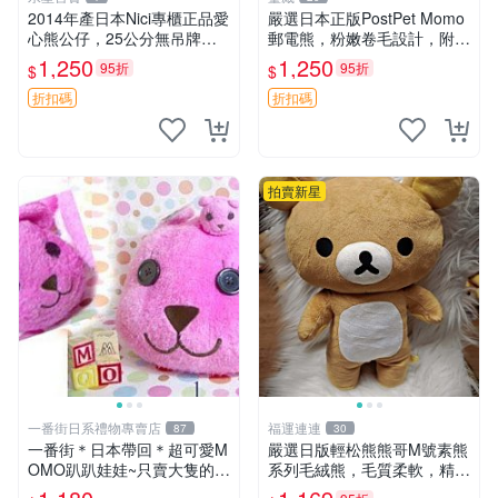
2014年產日本Nici專櫃正品愛
嚴選日本正版PostPet Momo
心熊公仔，25公分無吊牌全
郵電熊，粉嫩卷毛設計，附原
新 愛心熊 公仔 熊抱玩偶
裝包裝與吊牌，超Recomme
1,250
1,250
95折
95折
$
$
nded收藏品 1095 玩偶 包裝
折扣碼
折扣碼
拍賣新星
一番街日系禮物專賣店
福運連連
87
30
一番街＊日本帶回＊超可愛M
嚴選日版輕松熊熊哥M號素熊
OMO趴趴娃娃~只賣大隻的1
系列毛絨熊，毛質柔軟，精緻
號~單隻價～生日禮物
可愛，尺寸35cm，保存狀態