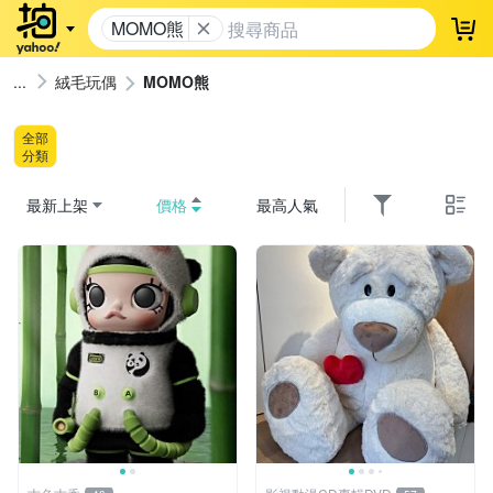
MOMO熊
登
絨毛玩偶
MOMO熊
全部
分類
最新上架
價格
最高人氣