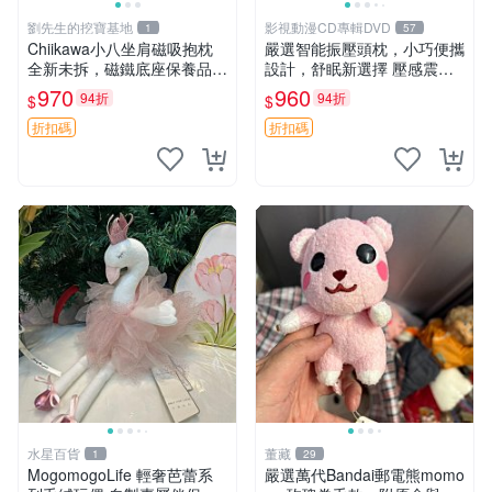
劉先生的挖寶基地
影視動漫CD專輯DVD
1
57
Chiikawa小八坐肩磁吸抱枕
嚴選智能振壓頭枕，小巧便攜
全新未拆，磁鐵底座保養品專
設計，舒眠新選擇 壓感震動
用 磁鐵 磁吸 抱枕
頭枕 確切尺寸 小巧便攜
970
960
94折
94折
$
$
折扣碼
折扣碼
水星百貨
董藏
1
29
MogomogoLife 輕奢芭蕾系
嚴選萬代Bandai郵電熊momo