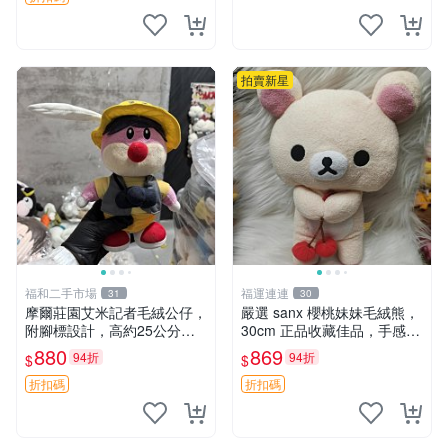
拍賣新星
福和二手市場
福運連連
31
30
摩爾莊園艾米記者毛絨公仔，
嚴選 sanx 櫻桃妹妹毛絨熊，
附腳標設計，高約25公分，
30cm 正品收藏佳品，手感極
全新未拆封，限量珍藏。艾米
軟，適合贈送與收藏 櫻桃妹
880
869
94折
94折
$
$
記者 毛絨公仔 超萌玩偶
妹、sanx、毛絨熊
折扣碼
折扣碼