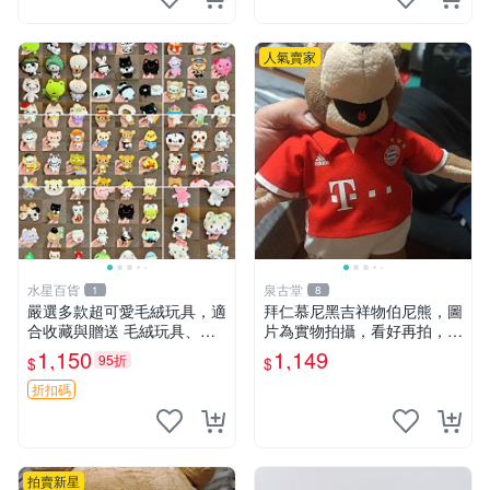
人氣賣家
水星百貨
泉古堂
1
8
嚴選多款超可愛毛絨玩具，適
拜仁慕尼黑吉祥物伯尼熊，圖
合收藏與贈送 毛絨玩具、抱
片為實物拍攝，看好再拍，不
枕、公仔
退不換-187978
1,150
1,149
95折
$
$
折扣碼
拍賣新星