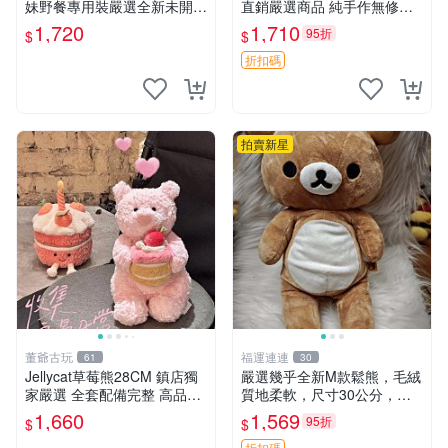
妹野餐專用裝嚴選全新未開
直銷嚴選商品 純手作無修圖
封，包含兩組大童款紙盒裝，
可收藏 郵差熊 Momo熊 標牌
1,720
1,710
95折
$
$
適合收藏與分享。 餅乾熊兄
商品
妹、野餐、收藏
折扣碼
拍賣新星
董爺古玩
福運連連
61
30
Jellycat草莓熊28CM 鎮店獨
嚴選幾乎全新M款鬆熊，毛絨
家嚴選 全套配備完整 高品質
質地柔軟，尺寸30公分，做
收藏好物 紋章 玩具熊 定制熊
工精緻可愛，適合收藏或贈送
1,660
1,569
95折
$
$
親友。中古使用痕跡，手感依
折扣碼