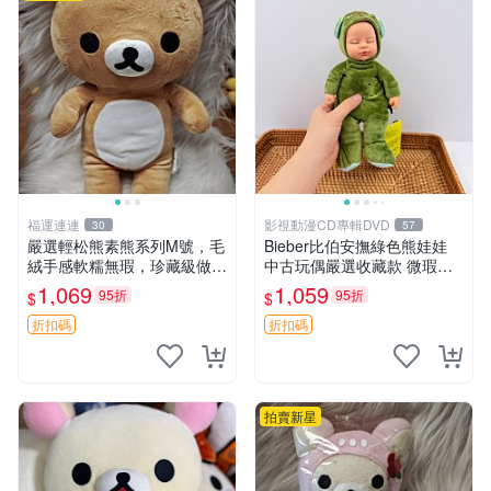
福運連連
影視動漫CD專輯DVD
30
57
嚴選輕松熊素熊系列M號，毛
Bieber比伯安撫綠色熊娃娃
絨手感軟糯無瑕，珍藏級做工
中古玩偶嚴選收藏款 微瑕輕
推薦收藏，尺寸35cm清晰可
度使用 Bieber綠熊娃娃 中古
1,069
1,059
95折
95折
$
$
見。中古毛絨、收藏精品、毛
玩偶 微瑕
絨玩具
折扣碼
折扣碼
拍賣新星