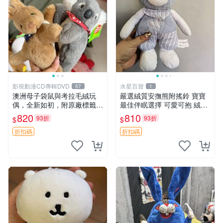
影視動漫CD專輯DVD
水星百貨
57
1
澳洲母子袋鼠與考拉毛絨玩
嚴選絨質安撫熊附搖鈴 寶寶
偶，全新如初，附原廠標籤，
最佳伴眠選擇 可愛可抱 絨毛
手感極軟，適合贈送親朋好
玩具 安撫熊 嬰兒用
820
810
93折
93折
$
$
友。袋鼠與考拉正版，精緻尺
寸，適合作為收藏或家飾擺
折扣碼
折扣碼
設，增添暖意。 母子、袋
鼠、