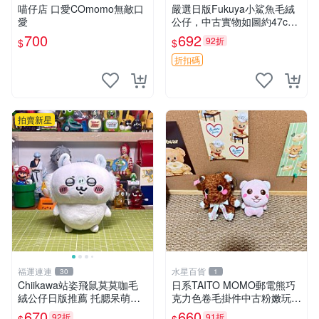
喵仔店 口愛COmomo無敵口
嚴選日版Fukuya小鯊魚毛絨
愛
公仔，中古實物如圖約47c
m，紙箱包裝嚴密確保安全送
700
692
92折
$
$
達。 小鯊魚 毛絨公仔 中古玩
偶
折扣碼
拍賣新星
福運連連
水星百貨
30
1
Chiikawa站姿飛鼠莫莫咖毛
日系TAITO MOMO郵電熊巧
絨公仔日版推薦 托腮呆萌可
克力色卷毛掛件中古粉嫩玩偶
愛 15cm豆袋底部 當代嚴選
微瑕推薦 postpet momo 郵
670
660
92折
91折