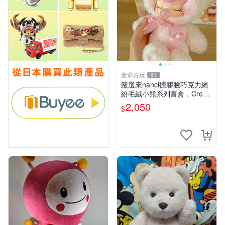
董爺古玩
61
嚴選來nanci搪膠臉巧克力繽
紛毛絨小熊系列盲盒，Crea
my櫻花巧藝盲盒 隱藏款Crea
2,050
$
my櫻花巧藝 嬰熊盲盒娃娃 樂
趣盲盒