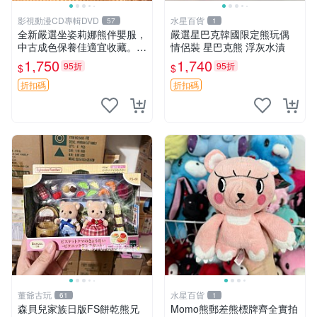
影視動漫CD專輯DVD
水星百貨
57
1
全新嚴選坐姿莉娜熊伴嬰服，
嚴選星巴克韓國限定熊玩偶
中古成色保養佳適宜收藏。無
情侶裝 星巴克熊 浮灰水漬
盒子但品質完好，快速出貨。
1,750
1,740
95折
95折
$
$
建議入手！ 中古 玩偶 滬漫
折扣碼
折扣碼
董爺古玩
水星百貨
61
1
森貝兒家族日版FS餅乾熊兄
Momo熊郵差熊標牌齊全實拍