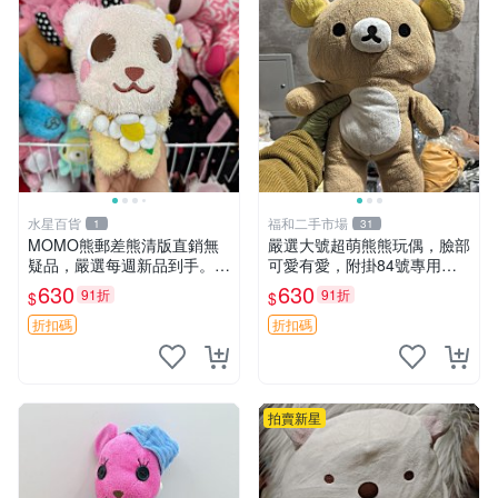
水星百貨
福和二手市場
1
31
MOMO熊郵差熊清版直銷無
嚴選大號超萌熊熊玩偶，臉部
疑品，嚴選每週新品到手。紅
可愛有愛，附掛84號專用
薯啵啵鮮果間 郵差熊 清版 紅
袋，適合收藏與送禮 寶寶熊
630
630
91折
91折
$
$
薯啵啵間
玩具 熊抱枕
折扣碼
折扣碼
拍賣新星