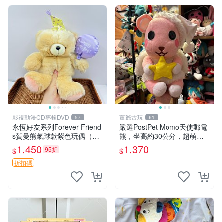
影視動漫CD專輯DVD
董爺古玩
57
61
永恆好友系列Forever Friend
嚴選PostPet Momo天使郵電
s賀曼熊氣球款紫色玩偶（鼻
熊，坐高約30公分，超萌可
子稍有磨損） 中古玩具 氣球
愛收藏首選 天使郵電熊 Mom
1,450
1,370
95折
$
$
熊 玩偶
o熊 玩具
折扣碼