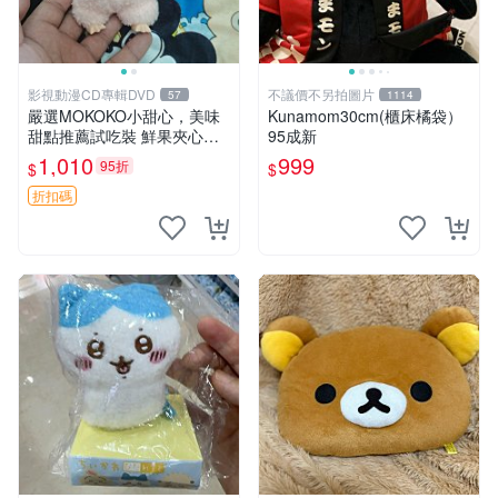
影視動漫CD專輯DVD
不議價不另拍圖片
57
1114
嚴選MOKOKO小甜心，美味
Kunamom30cm(櫃床橘袋）
甜點推薦試吃裝 鮮果夾心糖
95成新
果，甜蜜滋味享不停 薄荷草
1,010
999
95折
$
$
莓 奶油心 60粒 mini小甜心糖
果，水果味夾心零食裝 心形
折扣碼
糖果 60