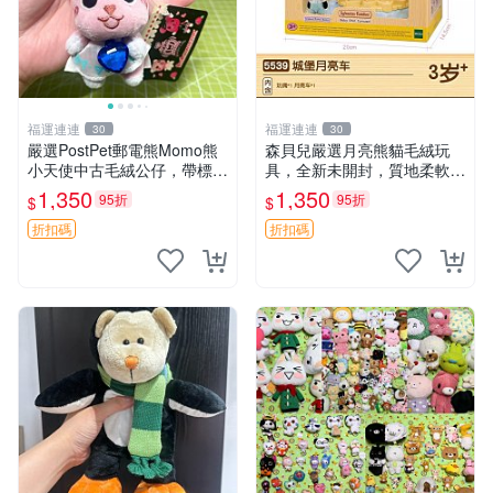
福運連連
福運連連
30
30
嚴選PostPet郵電熊Momo熊
森貝兒嚴選月亮熊貓毛絨玩
小天使中古毛絨公仔，帶標牌
具，全新未開封，質地柔軟適
保存完好。絕版稀有少見收藏
合收藏 月亮熊貓 毛絨玩具 新
1,350
1,350
95折
95折
$
$
品，微瑕可接受，狀態如圖。
款 儲倉直銷
所見即所得，毛絨精品嚴選推
折扣碼
折扣碼
薦。 中古收藏