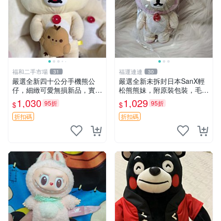
福和二手市場
福運連連
31
30
嚴選全新四十公分手機熊公
嚴選全新未拆封日本SanX輕
仔，細緻可愛無損新品，實拍
松熊熊妹，附原裝包裝，毛絨
展現萌趣風采 潘朵拉 熊抱枕
質地極佳，細膩可愛，推薦收
1,030
1,029
95折
95折
$
$
藏兼送禮，適合女性好友或家
人，限量釋出。鬆熊、熊玩
折扣碼
折扣碼
偶、收藏品