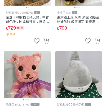
影視動漫CD專輯DVD
小小的領地
57
1
嚴選千尋熊貓七仔玩偶，中古
東京迪士尼 米奇 米妮 絕版品
成色佳，附原標可賣，無遠方
娃娃吊飾 飯店限定 歡樂滿人
一手送第二天即達 中古玩偶
間 復活節
729
700
92折
$
$
熊貓七仔 千尋
折扣碼
喵仔店 miao_shop
影視動漫CD專輯DVD
3167
57