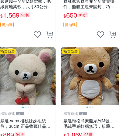
嚴選幾乎全新M款鬆熊，毛
森林家族森貝兒全新寶寶掛
絨質地柔軟，尺寸30公分，
件，熊貓主題未開封，巧克
做工精緻可愛，適合收藏或
力兔牛奶兔郁金香兔貓吉娃
1,569
650
95折
91折
$
$
贈送親友。中古使用痕跡，
娃嚴選，適合收藏 熊貓 森
手感依然優良。 鬆熊 嬰熊
林 寶寶
折扣碼
折扣碼
毛玩偶
拍賣新星
拍賣新星
福運連連
福運連連
31
31
嚴選 sanx 櫻桃妹妹毛絨
嚴選輕松熊素熊系列M號，
熊，30cm 正品收藏佳品，
毛絨手感軟糯無瑕，珍藏級
手感極軟，適合贈送與收藏
做工推薦收藏，尺寸35cm
869
1,069
94折
95折
$
$