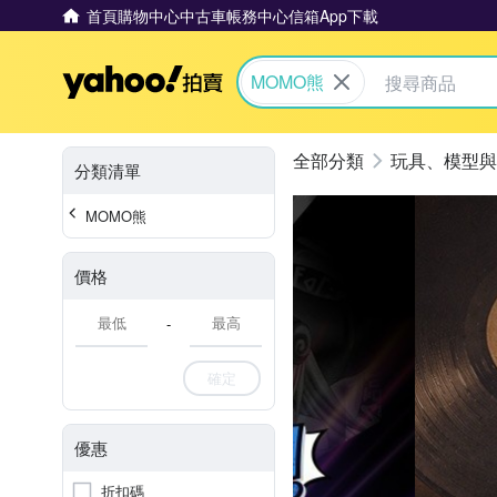
首頁
購物中心
中古車
帳務中心
信箱
App下載
Yahoo拍賣
MOMO熊
玩具、模型與
分類清單
MOMO熊
價格
-
確定
優惠
折扣碼