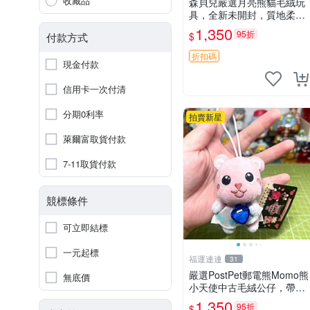
收藏品
森貝兒嚴選月亮熊貓毛絨玩
具，全新未開封，質地柔軟
適合收藏 月亮熊貓 毛絨玩
1,350
95折
$
付款方式
具 新款 儲倉直銷
折扣碼
現金付款
信用卡一次付清
分期0利率
拍賣新星
萊爾富取貨付款
7-11取貨付款
競標條件
可立即結標
一元起標
福運連連
31
嚴選PostPet郵電熊Momo熊
無底價
小天使中古毛絨公仔，帶標
牌保存完好。絕版稀有少見
1,350
95折
$