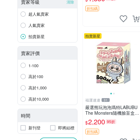
收藏品，微瑕可接受，狀態
賣家等級
清除
如圖。所見即所得，毛絨精
折扣碼
品嚴選推薦。 中古收藏
超人氣賣家
人氣賣家
拍賣新星
拍賣新星
賣家評價
1-100
高於100
高於1,000
高於10,000
福運連連
31
嚴選熊玩泡泡瑪特LABUBU
The Monsters隨機臉盲盒，
時間
萌趣馬卡龍設計 芝麻豆豆 L
2,200
95折
$
ABUBU LABUBU THE MO
新刊登
即將結標
NSTERS 橙色豆
折扣碼