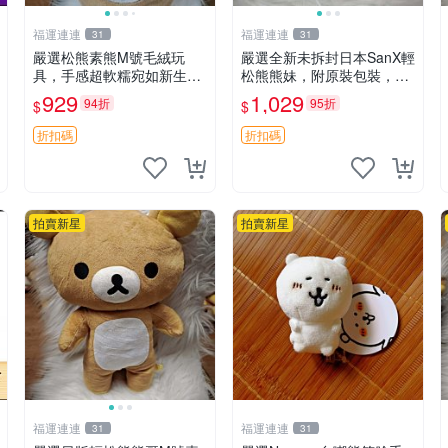
福運連連
福運連連
31
31
嚴選松熊素熊M號毛絨玩
嚴選全新未拆封日本SanX輕
具，手感超軟糯宛如新生，
松熊熊妹，附原裝包裝，毛
細節精緻完美無瑕，推薦送
絨質地極佳，細膩可愛，推
929
1,029
94折
95折
$
$
禮或珍藏，中古狀態保養得
薦收藏兼送禮，適合女性好
宜。 松熊 素熊 毛絨doll
友或家人，限量釋出。鬆
折扣碼
折扣碼
熊、熊玩偶、收藏品
拍賣新星
拍賣新星
福運連連
福運連連
31
31