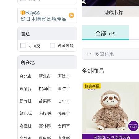
遊戲卡牌
全部
運送
(16)
可面交
跨國運送
1 ~ 16 筆結果
所在地
全部商品
台北市
新北市
基隆市
拍賣新星
宜蘭縣
桃園市
新竹市
新竹縣
苗栗縣
台中市
彰化縣
南投縣
嘉義市
嘉義縣
雲林縣
台南市
高雄市
屏東縣
花蓮縣