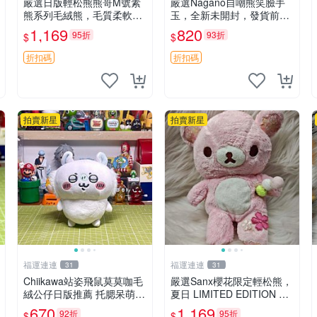
嚴選日版輕松熊熊哥M號素
嚴選Nagano自嘲熊笑臉手
熊系列毛絨熊，毛質柔軟，
玉，全新未開封，發貨前視
精緻可愛，尺寸35cm，保
頻確認，海南 廣西 貴州 嚴
1,169
820
95折
93折
$
$
存狀態優異。收藏或贈送皆
選Nagano自嘲熊笑臉手
為佳選。 中古 毛絨熊 毛玩
玉，全新未開封，發貨前視
折扣碼
折扣碼
偶
頻確認，四川 重慶 內
拍賣新星
拍賣新星
福運連連
福運連連
31
31
Chiikawa站姿飛鼠莫莫咖毛
嚴選Sanx櫻花限定輕松熊，
絨公仔日版推薦 托腮呆萌可
夏日 LIMITED EDITION 粉
愛 15cm豆袋底部 當代嚴選
色毛絨熊，背有拉鏈設計，
670
1,169
92折
95折
$
$