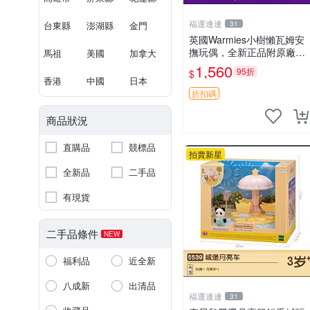
福運連連
台東縣
澎湖縣
金門
31
英國Warmies小樹懶瓦姆安
撫玩偶，全新正品附原廠吊
馬祖
美國
加拿大
牌與防塵袋，內藏薰衣草可
1,560
95折
$
加熱，適合各個年齡層，冷
香港
中國
日本
暖兩用享受抱抱樂趣，不容
折扣碼
錯過嚴選好物 溫暖 冷感
商品狀況
直購品
競標品
拍賣新星
全新品
二手品
有現貨
二手品條件
NEW
福利品
近全新
八成新
出清品
福運連連
31