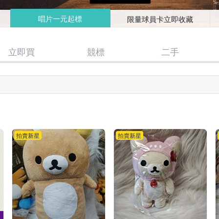
唱片一元起標
限量球員卡立即收藏
立即買
競標
二手
拍賣新星
拍賣新星