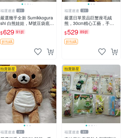
福運連連
福運連連
31
31
嚴選幾乎全新 Sumikkogura
嚴選日單景品巨蟹座毛絨
shi 白熊娃娃，M號豆袋底
熊，30cm精心工藝，手感
部，穩固不易倒，毛絨布標
軟糯推薦收藏送人 巨蟹座
629
529
91折
89折
$
$
附贈，極致軟糯手感，精工
毛絨玩具 精緻做工
細作值得典藏，尺寸24c
折扣碼
折扣碼
m，收藏佳品贈禮
拍賣新星
拍賣新星
福運連連
福運連連
31
31