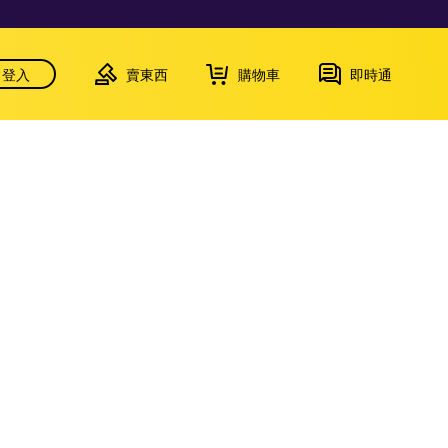
登入
賣東西
購物車
即時通