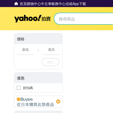
首頁
購物中心
中古車
帳務中心
信箱
App下載
Yahoo拍賣
價格
-
確定
優惠
折扣碼