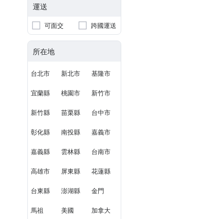
運送
可面交
跨國運送
所在地
台北市
新北市
基隆市
宜蘭縣
桃園市
新竹市
新竹縣
苗栗縣
台中市
彰化縣
南投縣
嘉義市
嘉義縣
雲林縣
台南市
高雄市
屏東縣
花蓮縣
台東縣
澎湖縣
金門
馬祖
美國
加拿大