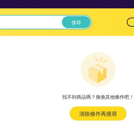
搜尋
找不到商品嗎？換換其他條件吧！
清除條件再搜尋