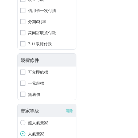
信用卡一次付清
分期0利率
萊爾富取貨付款
7-11取貨付款
競標條件
可立即結標
一元起標
無底價
賣家等級
清除
超人氣賣家
人氣賣家