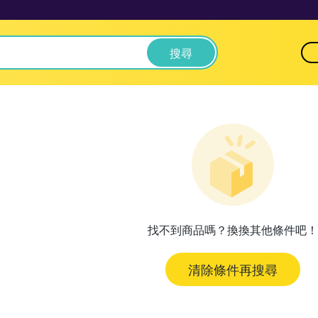
搜尋
找不到商品嗎？換換其他條件吧！
清除條件再搜尋