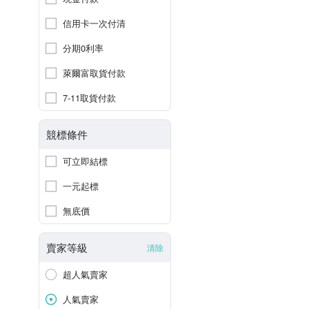
信用卡一次付清
分期0利率
萊爾富取貨付款
7-11取貨付款
競標條件
可立即結標
一元起標
無底價
賣家等級
清除
超人氣賣家
人氣賣家