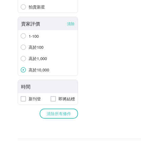
拍賣新星
賣家評價
清除
1-100
高於100
高於1,000
高於10,000
時間
新刊登
即將結標
清除所有條件