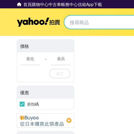
首頁
購物中心
中古車
帳務中心
信箱
App下載
Yahoo拍賣
價格
-
確定
優惠
折扣碼