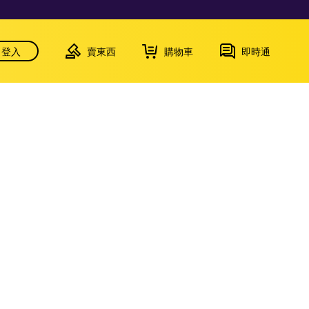
登入
賣東西
購物車
即時通