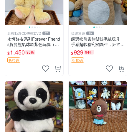
影視動漫CD專輯DVD
福運連連
57
30
永恆好友系列Forever Friend
嚴選松熊素熊M號毛絨玩具，
s賀曼熊氣球款紫色玩偶（鼻
手感超軟糯宛如新生，細節精
子稍有磨損） 中古玩具 氣球
緻完美無瑕，推薦送禮或珍
1,450
929
95折
94折
$
$
熊 玩偶
藏，中古狀態保養得宜。 松
熊 素熊 毛絨doll
折扣碼
折扣碼