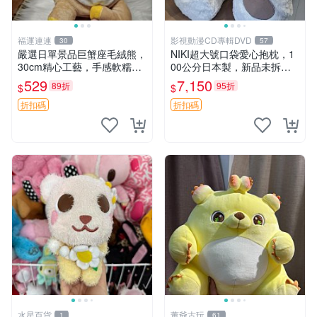
福運連連
影視動漫CD專輯DVD
30
57
嚴選日單景品巨蟹座毛絨熊，
NIKI超大號口袋愛心抱枕，1
30cm精心工藝，手感軟糯推
00公分日本製，新品未拆封
薦收藏送人 巨蟹座 毛絨玩具
胖嘟嘟收藏推薦 愛心抱枕 日
529
7,150
89折
95折
$
$
精緻做工
本 抱枕
折扣碼
折扣碼
水星百貨
董爺古玩
1
61