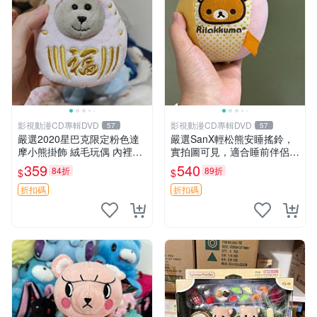
影視動漫CD專輯DVD
影視動漫CD專輯DVD
57
57
嚴選2020星巴克限定粉色達
嚴選SanX輕松熊安睡搖鈴，
摩小熊掛飾 絨毛玩偶 內裡小
實拍圖可見，適合睡前伴侶，
熊 可愛 御用伴侶 默認微暇
Picks安撫好物 0325 懸吊 電
359
540
84折
89折
$
$
售後自理 小熊掛飾 星巴克 限
腦
量版
折扣碼
折扣碼