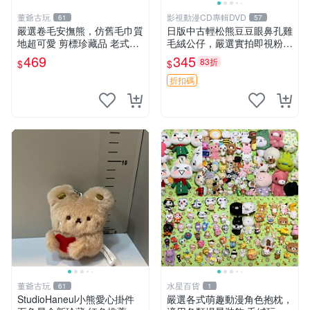
董爺古玩
影視動漫CD專輯DVD
61
57
嚴選卷毛安撫熊，仿舊毛巾質
日版中古輕松熊豆豆眼鼻孔雞
地超可愛 剪標珍藏品 老式毛
毛絨公仔，嚴選實拍即視粉絲
巾質地 安撫熊 款式
必買 公仔紙箱氣泡膜精心包
469
345
83折
$
$
裝快速發貨 輕松熊 公仔 雞毛
絨
折扣碼
董爺古玩
水星百貨
61
1
StudioHaneul小熊愛心掛件
嚴選各式萌趣動漫角色抱枕，