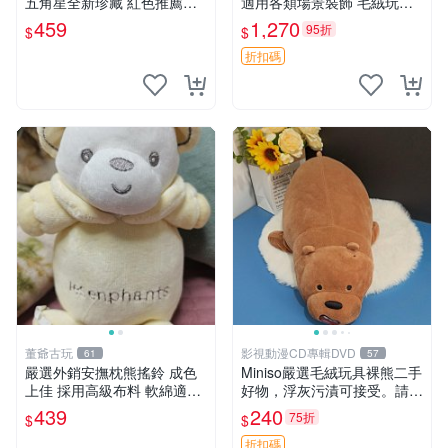
五角星全新珍藏 紅色推薦收
適用各類場景裝飾 毛絨玩
藏 玩具掛飾 掛件 新品
具、卡通抱枕、趣味玩偶
459
1,270
95折
$
$
折扣碼
董爺古玩
影視動漫CD專輯DVD
61
57
嚴選外銷安撫枕熊搖鈴 成色
Miniso嚴選毛絨玩具裸熊二手
上佳 採用高級布料 軟綿適合
好物，浮灰污漬可接受。請詳
收藏 安心選購 安撫枕 熊玩具
閱照片再下單，售出不退不
439
240
75折
$
$
搖鈴
換。全新品相收藏推薦。 裸
熊 毛絨玩具 收藏
折扣碼