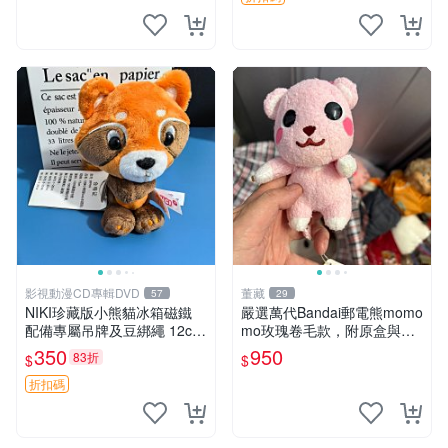
影視動漫CD專輯DVD
董藏
57
29
NIKI珍藏版小熊貓冰箱磁鐵
嚴選萬代Bandai郵電熊momo
配備專屬吊牌及豆綁繩 12cm
mo玫瑰卷毛款，附原盒與吊
廢品嚴選 好評推薦 小熊貓冰
牌，粉嫩可愛入手即柔軟～
350
950
83折
$
$
箱貼 磁鐵掛件 冰箱飾品
玫瑰卷毛 郵電熊 正品
折扣碼