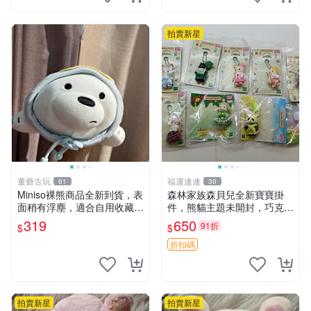
拍賣新星
董爺古玩
福運連連
61
30
Miniso裸熊商品全新到貨，表
森林家族森貝兒全新寶寶掛
面稍有浮塵，適合自用收藏嚴
件，熊貓主題未開封，巧克力
選款。 裸熊 商品 裸熊玩偶
兔牛奶兔郁金香兔貓吉娃娃嚴
319
650
91折
$
$
選，適合收藏 熊貓 森林 寶寶
折扣碼
拍賣新星
拍賣新星