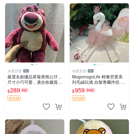
水星百貨
水星百貨
1
1
嚴選名創優品草莓香熊公仔，
MogomogoLife 輕奢芭蕾系
尺寸小巧可愛，適合收藏賞玩
列毛絨玩偶 自製專屬伴侶 帶
30cm 玩具 公仔 草莓熊
標牌全新成色 芭蕾系列 毛絨
289
959
8折
94折
$
$
玩偶 安撫玩具 新款上架
折扣碼
折扣碼