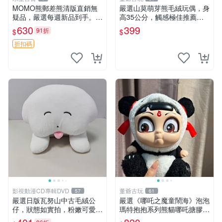
MOMO熊郵差熊清版直銷無
嚴選山莫萌芽熊毛絨玩偶，身
疑品，嚴選每週新品到手。紅
高35公分，觸感極佳推薦收
薯啵啵鮮果間 郵差熊 清版 紅
藏 萌芽熊 毛絨玩偶 串珠玩偶
630
399
91折
$
$
薯啵啵間
折扣碼
影視動漫CD專輯DVD
董爺古玩
57
61
嚴選日版瓦努山中古毛絨公
嚴選《哪吒之魔童鬧海》泡泡
仔，狀態如實拍，粉嫩可愛粉
瑪特抱抱系列熊貓哪吒搪膠臉
絲必備。中古珍藏保管精細，
毛絨， STATE：如圖顯示 哪