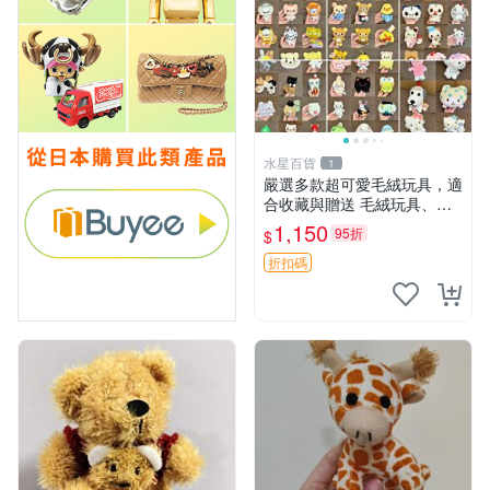
水星百貨
1
嚴選多款超可愛毛絨玩具，適
合收藏與贈送 毛絨玩具、抱
枕、公仔
1,150
95折
$
折扣碼