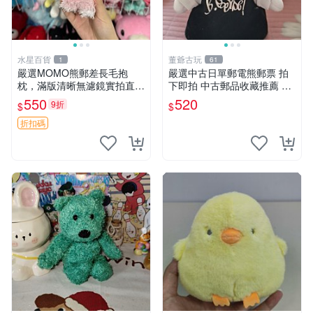
水星百貨
董爺古玩
1
61
嚴選MOMO熊郵差長毛抱
嚴選中古日單郵電熊郵票 拍
枕，滿版清晰無濾鏡實拍直
下即拍 中古郵品收藏推薦 郵
銷。每周新品到貨，不容錯
票 郵電熊 日本
550
520
9折
$
$
過！ 郵差熊 長毛 抱枕
折扣碼