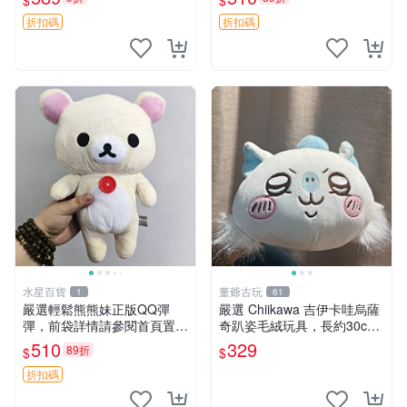
$
$
遞到府 中古 玩偶 公仔
超柔老料搖鈴熊，專為孩子設
計的安心伴護 推薦絕版老布
折扣碼
折扣碼
製工藝搖鈴熊，可當作童
水星百貨
董爺古玩
1
61
嚴選輕鬆熊熊妹正版QQ彈
嚴選 Chiikawa 吉伊卡哇烏薩
彈，前袋詳情請參閱首頁置頂
奇趴姿毛絨玩具，長約30c
說明適合收藏 QQ彈彈 正版
m，質地超軟適合收藏 烏薩
510
329
89折
$
$
熊熊妹
奇 Chiikawa 毛絨 超軟
折扣碼