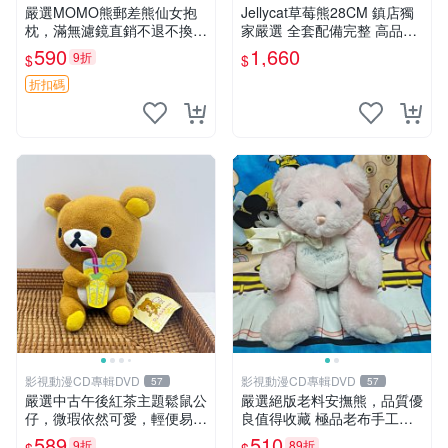
嚴選MOMO熊郵差熊仙女抱
Jellycat草莓熊28CM 鎮店獨
枕，滿無濾鏡直銷不退不換
家嚴選 全套配備完整 高品質
經典造型可愛必備 紅薯啵啵
收藏好物 紋章 玩具熊 定制熊
590
1,660
9折
$
$
間抱枕 抱枕 時尚
折扣碼
影視動漫CD專輯DVD
影視動漫CD專輯DVD
57
57
嚴選中古午後紅茶主題鬆鼠公
嚴選絕版老料安撫熊，品質優
仔，微瑕依然可愛，輕便易運
良值得收藏 極品老布手工安
送 二手收藏推薦 工廠直營 快
撫搖鈴玩具，適合哄睡寶貝
589
510
9折
89折