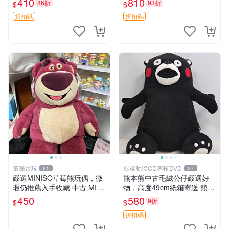
410
810
86折
93折
$
$
共賞。 麋鹿 豆袋 毛茸玩具
折扣碼
折扣碼
董爺古玩
影視動漫CD專輯DVD
61
57
嚴選MINISO草莓熊玩偶，微
熊本熊中古毛絨公仔嚴選好
瑕仍推薦入手收藏 中古 MINI
物，高度49cm紙箱寄送 熊本
SO 草莓熊 玩具 收藏
熊 中古 毛絨公仔
450
580
9折
$
$
折扣碼