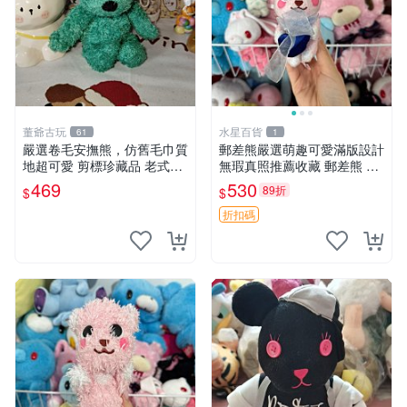
董爺古玩
水星百貨
61
1
嚴選卷毛安撫熊，仿舊毛巾質
郵差熊嚴選萌趣可愛滿版設計
地超可愛 剪標珍藏品 老式毛
無瑕真照推薦收藏 郵差熊 熊
巾質地 安撫熊 款式
抱枕 紅薯啵啵間
469
530
89折
$
$
折扣碼