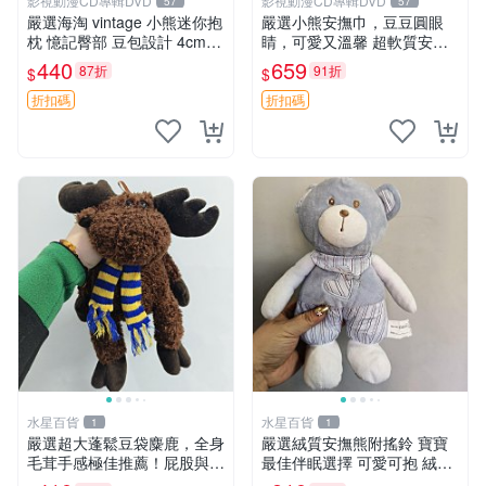
影視動漫CD專輯DVD
影視動漫CD專輯DVD
57
57
嚴選海淘 vintage 小熊迷你抱
嚴選小熊安撫巾，豆豆圓眼
枕 憶記臀部 豆包設計 4cm
睛，可愛又溫馨 超軟質安撫
高 推薦收藏 迷你豆包小熊、
巾，豆豆設計，哄睡好幫手
440
659
87折
91折
$
$
高臀部、豆袋抱枕
約克豆豆眼安撫巾 數碼豆豆
眼
折扣碼
折扣碼
水星百貨
水星百貨
1
1
嚴選超大蓬鬆豆袋麋鹿，全身
嚴選絨質安撫熊附搖鈴 寶寶
毛茸手感極佳推薦！屁股與四
最佳伴眠選擇 可愛可抱 絨毛
肢填充均勻，適合收藏與孩童
玩具 安撫熊 嬰兒用