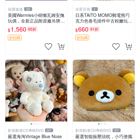
福運連連
水星百貨
30
1
英國Warmies小樹懶瓦姆安撫
日系TAITO MOMO郵電熊巧
玩偶，全新正品附原廠吊牌與
克力色卷毛掛件中古粉嫩玩偶
防塵袋，內藏薰衣草可加熱，
微瑕推薦 postpet momo 郵
1,560
660
95折
91折
$
$
適合各個年齡層，冷暖兩用享
電熊 中古玩偶
受抱抱樂趣，不容錯過嚴選好
折扣碼
折扣碼
物 溫暖 冷感
影視動漫CD專輯DVD
影視動漫CD專輯DVD
57
57
嚴選海淘Vintage Blue Nose
嚴選智能振壓頭枕，小巧便攜