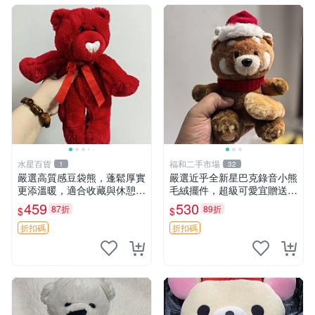
水星百貨
福和二手市場
1
32
嚴選高質感豆袋熊，蓬鬆厚實
嚴選近乎全新星巴克錄音小熊
更添溫暖，適合收藏與休憩。
毛絨擺件，超級可愛宜贈送掛
前胸填充飽滿，背部亦具優雅
飾 錄音小熊 毛絨擺件 贈品
459
530
87折
89折
$
$
設計。 豆袋熊 保暖 溫柔 蓬
松
折扣碼
折扣碼