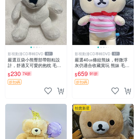
影視動漫CD專輯DVD
影視動漫CD專輯DVD
57
57
嚴選豆袋小熊臀部帶顆粒設
嚴選40㎝條紋熊妹，輕微浮
計，舒適又可愛的抱枕 毛絨
灰仍適合收藏賞玩 熊妹 毛絨
抱枕、臀部按摩、坐墊
玩具 浮雕熊
230
659
74折
91折
$
$
折扣碼
折扣碼
拍賣新星