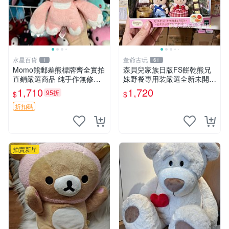
水星百貨
董爺古玩
1
61
Momo熊郵差熊標牌齊全實拍
森貝兒家族日版FS餅乾熊兄
直銷嚴選商品 純手作無修圖
妹野餐專用裝嚴選全新未開
可收藏 郵差熊 Momo熊 標牌
封，包含兩組大童款紙盒裝，
1,710
1,720
95折
$
$
商品
適合收藏與分享。 餅乾熊兄
妹、野餐、收藏
折扣碼
拍賣新星