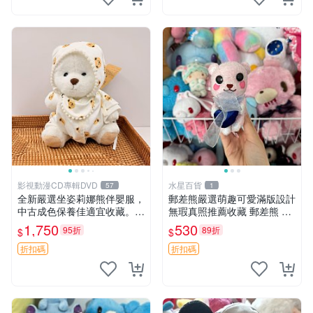
影視動漫CD專輯DVD
水星百貨
57
1
全新嚴選坐姿莉娜熊伴嬰服，
郵差熊嚴選萌趣可愛滿版設計
中古成色保養佳適宜收藏。無
無瑕真照推薦收藏 郵差熊 熊
盒子但品質完好，快速出貨。
抱枕 紅薯啵啵間
1,750
530
95折
89折
$
$
建議入手！ 中古 玩偶 滬漫
折扣碼
折扣碼