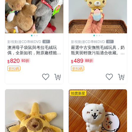
影視動漫CD專輯DVD
影視動漫CD專輯DVD
57
57
澳洲母子袋鼠與考拉毛絨玩
嚴選中古安撫熊毛絨玩具，奶
偶，全新如初，附原廠標籤，
瓶黃斑輕微污垢適合收藏。默
手感極軟，適合贈送親朋好
認兩日發貨，全國快遞隨機派
820
489
93折
88折
$
$
友。袋鼠與考拉正版，精緻尺
送。 成色如圖可放心購買，
寸，適合作為收藏或家飾擺
輕微瑕疵和臟污不影響使用。
折扣碼
折扣碼
設，增添暖意。 母子、袋
安撫熊 中古玩偶 毛
鼠、
拍賣新星