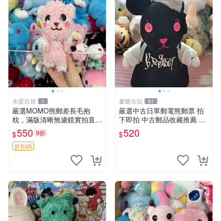
水星百貨
董爺古玩
1
61
嚴選MOMO熊郵差長毛抱
嚴選中古日單郵電熊郵票 拍
枕，滿版清晰無濾鏡實拍直
下即拍 中古郵品收藏推薦 郵
銷。每周新品到貨，不容錯
票 郵電熊 日本
550
520
9折
$
$
過！ 郵差熊 長毛 抱枕
折扣碼