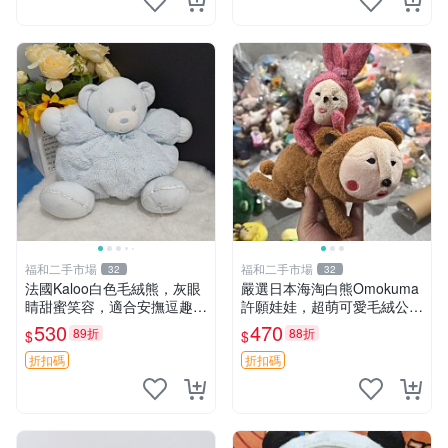
福和二手市場
福和二手市場
32
32
法國Kaloo白色毛絨熊，灰眼
嚴選日本海淘白熊Omokuma
睛甜蜜笑容，適合安撫逗趣可
許願娃娃，超萌可愛毛絨公仔
愛，柔軟面料手感佳。14 白
推薦收藏 白熊 Omokuma 毛
530
470
89折
88折
$
$
色安撫熊 毛絨玩具 寶寶逗樂
絨玩具 偽裝娃娃 玩具擺飾
具
折扣碼
折扣碼