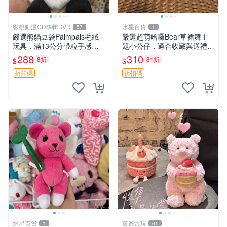
影視動漫CD專輯DVD
水星百貨
57
1
嚴選熊貓豆袋Palmpals毛絨
嚴選超萌哈囉Bear草裙舞主
玩具，滿13公分帶粒手感極
題小公仔，適合收藏與送禮 1
佳，電影主題周邊推薦 熊貓
00 克 哈囉Bear 草裙舞
288
310
8折
81折
$
$
Palmpals 毛絨玩具 豆袋 劇場
版周邊
折扣碼
折扣碼
水星百貨
董爺古玩
1
61