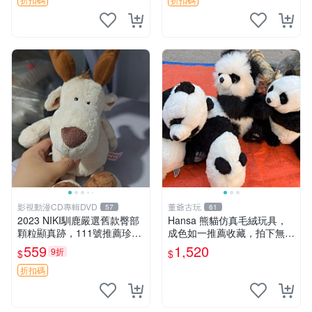
影視動漫CD專輯DVD
董爺古玩
57
61
2023 NIKI馴鹿嚴選舊款臀部
Hansa 熊貓仿真毛絨玩具，
顆粒顯真跡，111號推薦珍藏
成色如一推薦收藏，拍下無疑
品 馴鹿 舊款 尾巴顆粒
心 熊貓 毛絨玩具 收藏
559
1,520
9折
$
$
折扣碼