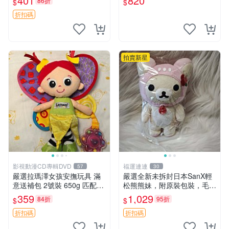
401
820
86折
$
$
紙箱氣泡膜包裝妥帖送達。
吒 毛絨公仔 泡泡瑪特
中古玩偶 玩具 毛絨公仔
折扣碼
拍賣新星
影視動漫CD專輯DVD
福運連連
57
30
嚴選拉瑪澤女孩安撫玩具 滿
嚴選全新未拆封日本SanX輕
意送補包 2號裝 650g 匹配嬰
松熊熊妹，附原裝包裝，毛絨
幼童舒壓好伴侶 女孩專用 安
質地極佳，細膩可愛，推薦收
359
1,029
84折
95折
$
$
心選擇 安撫玩偶 衝包 玩具
藏兼送禮，適合女性好友或家
人，限量釋出。鬆熊、熊玩
折扣碼
折扣碼
偶、收藏品