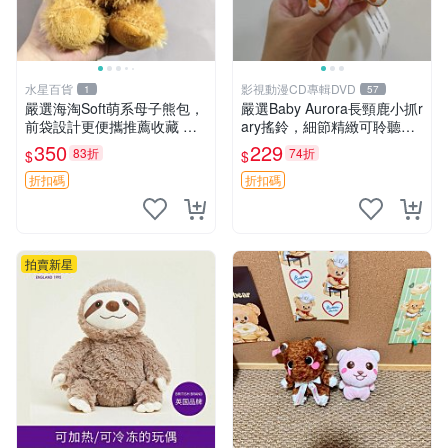
水星百貨
影視動漫CD專輯DVD
1
57
嚴選海淘Soft萌系母子熊包，
嚴選Baby Aurora長頸鹿小抓r
前袋設計更便攜推薦收藏 母
ary搖鈴，細節精緻可聆聽清
子熊 軟綿綿 包包
脆鈴音 軟萌可愛 定制紀念 金
350
229
83折
74折
$
$
屬搖鈴 新手媽咪推薦 長頸鹿
抓rary 搖鈴
折扣碼
折扣碼
拍賣新星