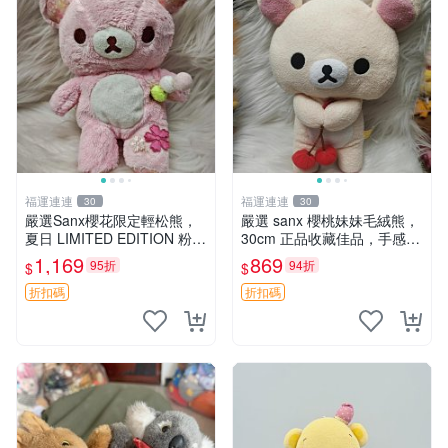
福運連連
福運連連
30
30
嚴選Sanx櫻花限定輕松熊，
嚴選 sanx 櫻桃妹妹毛絨熊，
夏日 LIMITED EDITION 粉色
30cm 正品收藏佳品，手感極
毛絨熊，背有拉鏈設計，肚內
軟，適合贈送與收藏 櫻桃妹
1,169
869
95折
94折
$
$
填充豆袋，精致工藝呈現，狀
妹、sanx、毛絨熊
態如新，適合收藏與送人 櫻
折扣碼
折扣碼
花、