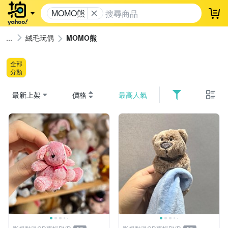
MOMO熊
登
絨毛玩偶
MOMO熊
全部
分類
最新上架
價格
最高人氣