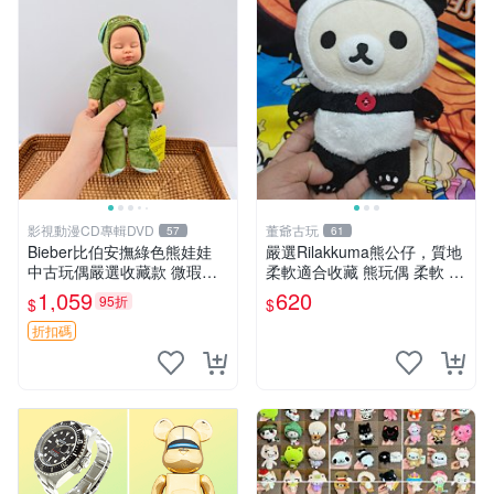
影視動漫CD專輯DVD
董爺古玩
57
61
Bieber比伯安撫綠色熊娃娃
嚴選Rilakkuma熊公仔，質地
中古玩偶嚴選收藏款 微瑕輕
柔軟適合收藏 熊玩偶 柔軟 公
度使用 Bieber綠熊娃娃 中古
仔 收藏
1,059
620
95折
$
$
玩偶 微瑕
折扣碼