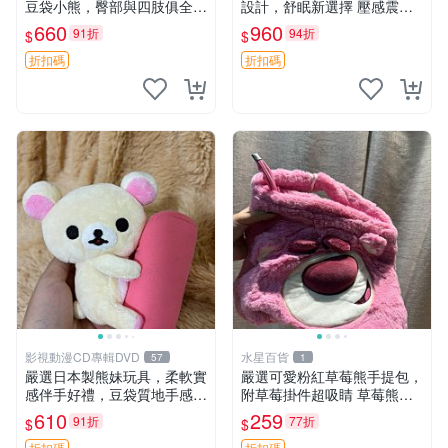
豆袋小熊，臀部與四肢俱全，
設計，舒眠新選擇 壓感震動
坐高11公分，附原盒與吊牌
頭枕 確切尺寸 小巧便攜
660
960
91折
94折
$
$
收藏。藍鼻子小熊，值得擁有
玩具 憶熊
折扣碼
折扣碼
影視動漫CD專輯DVD
水星百貨
57
1
嚴選日本製熊妹玩具，柔軟實
嚴選可愛粉紅草莓熊手提包，
感伴手好禮，豆袋質地手感
附草莓掛件超吸睛 草莓熊手
佳，抱枕小熊 recom 推薦 白
提包 草莓掛件 可愛portunes
610
259
91折
77折
$
$
色豆袋 玩具
e
折扣碼
折扣碼