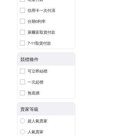
信用卡一次付清
分期0利率
萊爾富取貨付款
7-11取貨付款
競標條件
可立即結標
一元起標
無底價
賣家等級
超人氣賣家
人氣賣家