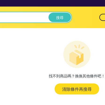
搜尋
找不到商品嗎？換換其他條件吧！
清除條件再搜尋