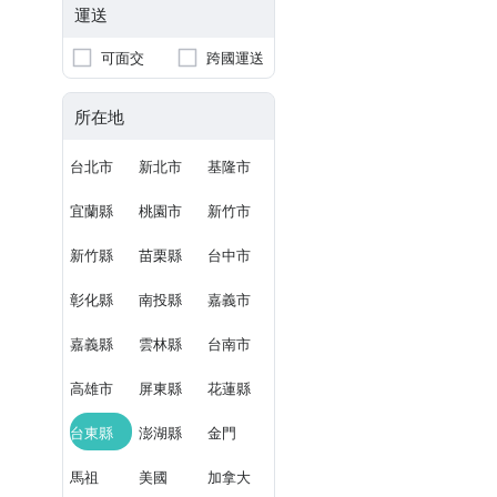
運送
可面交
跨國運送
所在地
台北市
新北市
基隆市
宜蘭縣
桃園市
新竹市
新竹縣
苗栗縣
台中市
彰化縣
南投縣
嘉義市
嘉義縣
雲林縣
台南市
高雄市
屏東縣
花蓮縣
台東縣
澎湖縣
金門
馬祖
美國
加拿大