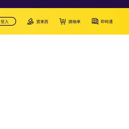
登入
賣東西
購物車
即時通