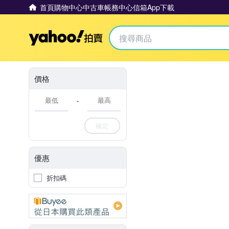
首頁
購物中心
中古車
帳務中心
信箱
App下載
Yahoo拍賣
價格
-
確定
優惠
折扣碼