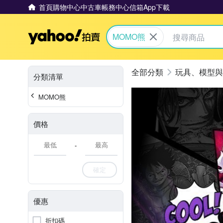
首頁
購物中心
中古車
帳務中心
信箱
App下載
Yahoo拍賣
MOMO熊
玩具、模型與
分類清單
MOMO熊
價格
-
確定
優惠
折扣碼