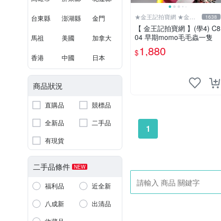
★金王記拍寶網 ★金王
台東縣
澎湖縣
金門
1638
記拍寶趣
【 金王記拍寶網 】(學4) C8
04 早期momo毛毛蟲一隻
馬祖
美國
加拿大
1,880
$
香港
中國
日本
商品狀況
直購品
競標品
全新品
二手品
1
有現貨
二手品條件
NEW
福利品
近全新
八成新
出清品