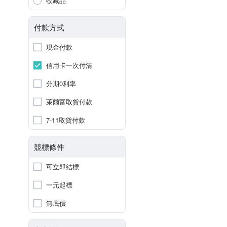
收藏品
付款方式
現金付款
信用卡一次付清
分期0利率
萊爾富取貨付款
7-11取貨付款
競標條件
可立即結標
一元起標
無底價