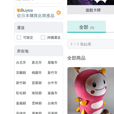
遊戲卡牌
全部
運送
(1)
可面交
跨國運送
1 ~ 1 筆結果
所在地
全部商品
台北市
新北市
基隆市
宜蘭縣
桃園市
新竹市
新竹縣
苗栗縣
台中市
彰化縣
南投縣
嘉義市
嘉義縣
雲林縣
台南市
高雄市
屏東縣
花蓮縣