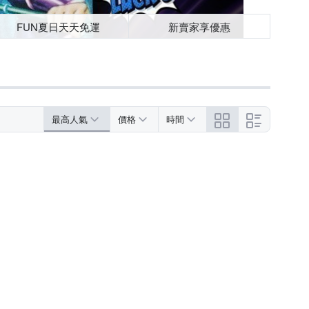
FUN夏日天天免運
新賣家享優惠
最高人氣
價格
時間