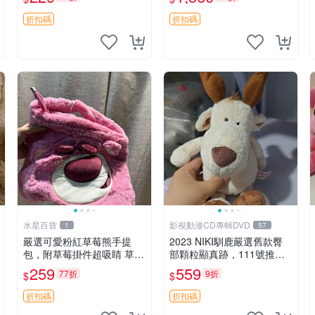
紀念 金屬搖鈴 新手媽咪推
加熱，適合各個年齡層，冷
薦 長頸鹿 抓rary 搖鈴
暖兩用享受抱抱樂趣，不容
折扣碼
折扣碼
錯過嚴選好物 溫暖 冷感
水星百貨
影視動漫CD專輯DVD
1
57
嚴選可愛粉紅草莓熊手提
2023 NIKI馴鹿嚴選舊款臀
包，附草莓掛件超吸睛 草莓
部顆粒顯真跡，111號推薦
熊手提包 草莓掛件 可愛port
珍藏品 馴鹿 舊款 尾巴顆粒
259
559
77折
9折
$
$
unese
折扣碼
折扣碼