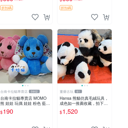
郵電熊 中古玩偶
吊牌收藏。藍鼻子小熊，值
得擁有 玩具 憶熊
折扣碼
折扣碼
台南卡拉貓專賣店
董爺古玩
5902
61
台南卡拉貓專賣店 MOMO
Hansa 熊貓仿真毛絨玩具，
熊 娃娃 玩偶 娃娃 粉色 藍色
成色如一推薦收藏，拍下無
2色分售
疑心 熊貓 毛絨玩具 收藏
190
1,520
$
$