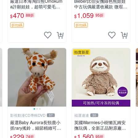
嚴選日本海淘白熊Omokum
Bieber比伯安撫綠色熊娃娃
a許願娃娃，超萌可愛毛絨
中古玩偶嚴選收藏款 微瑕輕
公仔推薦收藏 白熊 Omoku
度使用 Bieber綠熊娃娃 中
470
1,059
88折
95折
$
$
ma 毛絨玩具 偽裝娃娃 玩具
古玩偶 微瑕
擺飾
折扣碼
折扣碼
拍賣新星
影視動漫CD專輯DVD
福運連連
57
30
嚴選Baby Aurora長頸鹿小
英國Warmies小樹懶瓦姆安
抓rary搖鈴，細節精緻可聆
撫玩偶，全新正品附原廠吊
聽清脆鈴音 軟萌可愛 定制
牌與防塵袋，內藏薰衣草可
229
1,560
74折
95折
$
$