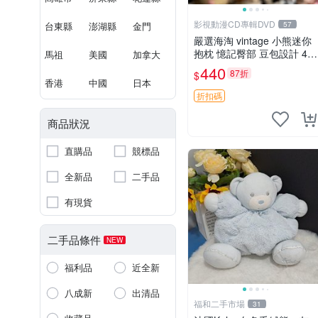
影視動漫CD專輯DVD
台東縣
澎湖縣
金門
57
嚴選海淘 vintage 小熊迷你
抱枕 憶記臀部 豆包設計 4c
馬祖
美國
加拿大
m 高 推薦收藏 迷你豆包小
440
87折
$
熊、高臀部、豆袋抱枕
香港
中國
日本
折扣碼
商品狀況
直購品
競標品
全新品
二手品
有現貨
二手品條件
NEW
福利品
近全新
八成新
出清品
福和二手市場
31