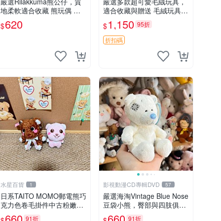
嚴選Rilakkuma熊公仔，質
嚴選多款超可愛毛絨玩具，
地柔軟適合收藏 熊玩偶 柔
適合收藏與贈送 毛絨玩具、
軟 公仔 收藏
抱枕、公仔
620
1,150
95折
$
$
折扣碼
水星百貨
影視動漫CD專輯DVD
1
57
日系TAITO MOMO郵電熊巧
嚴選海淘Vintage Blue Nose
克力色卷毛掛件中古粉嫩玩
豆袋小熊，臀部與四肢俱
偶微瑕推薦 postpet momo
全，坐高11公分，附原盒與
660
660
91折
91折
$
$