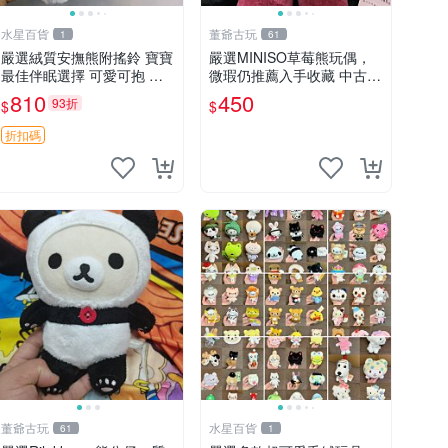
水星百貨
董爺古玩
1
61
嚴選絨質安撫熊附搖鈴 寶寶
嚴選MINISO草莓熊玩偶，
最佳伴眠選擇 可愛可抱 絨
微瑕仍推薦入手收藏 中古 M
毛玩具 安撫熊 嬰兒用
INISO 草莓熊 玩具 收藏
810
450
93折
$
$
折扣碼
董爺古玩
水星百貨
61
1