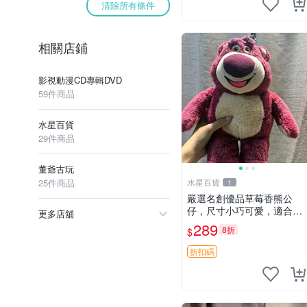
清除所有條件
相關店鋪
影視動漫CD專輯DVD
59件商品
水星百貨
29件商品
董爺古玩
25件商品
水星百貨
1
嚴選名創優品草莓香熊公
仔，尺寸小巧可愛，適合收
更多店舖
藏賞玩 30cm 玩具 公仔 草
289
8折
$
莓熊
折扣碼