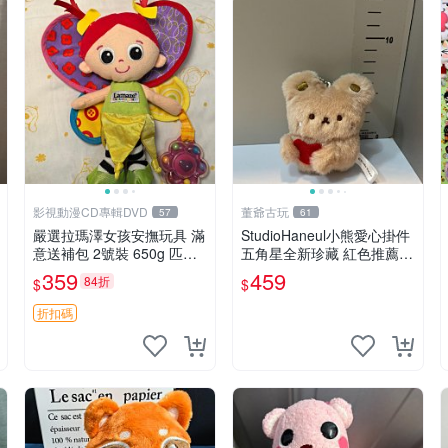
影視動漫CD專輯DVD
董爺古玩
57
61
嚴選拉瑪澤女孩安撫玩具 滿
StudioHaneul小熊愛心掛件
意送補包 2號裝 650g 匹配
五角星全新珍藏 紅色推薦收
嬰幼童舒壓好伴侶 女孩專用
藏 玩具掛飾 掛件 新品
359
459
84折
$
$
安心選擇 安撫玩偶 衝包 玩
具
折扣碼