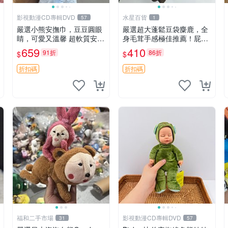
影視動漫CD專輯DVD
水星百貨
57
1
嚴選小熊安撫巾，豆豆圓眼
嚴選超大蓬鬆豆袋麋鹿，全
睛，可愛又溫馨 超軟質安撫
身毛茸手感極佳推薦！屁股
巾，豆豆設計，哄睡好幫手
與四肢填充均勻，適合收藏
659
410
91折
86折
$
$
約克豆豆眼安撫巾 數碼豆豆
與孩童共賞。 麋鹿 豆袋 毛
眼
茸玩具
折扣碼
折扣碼
福和二手市場
影視動漫CD專輯DVD
31
57