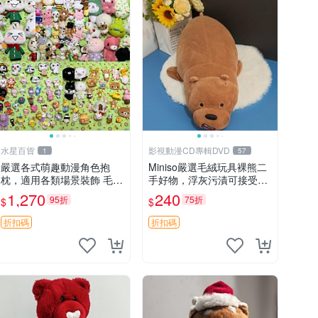
水星百貨
影視動漫CD專輯DVD
1
57
嚴選各式萌趣動漫角色抱
Miniso嚴選毛絨玩具裸熊二
枕，適用各類場景裝飾 毛絨
手好物，浮灰污漬可接受。
玩具、卡通抱枕、趣味玩偶
請詳閱照片再下單，售出不
1,270
240
95折
75折
$
$
退不換。全新品相收藏推
薦。 裸熊 毛絨玩具 收藏
折扣碼
折扣碼