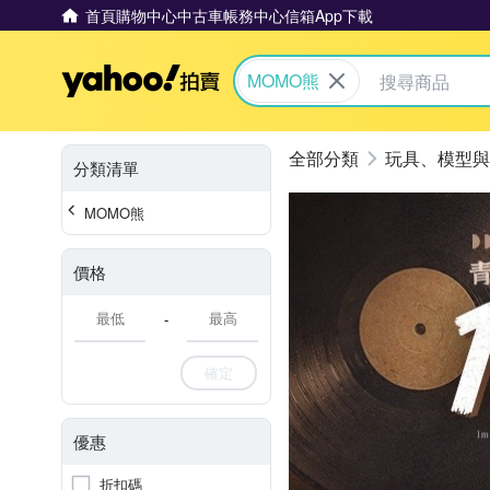
首頁
購物中心
中古車
帳務中心
信箱
App下載
Yahoo拍賣
MOMO熊
玩具、模型與
分類清單
MOMO熊
價格
-
確定
優惠
折扣碼