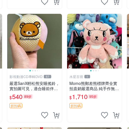
影視動漫CD專輯DVD
水星百貨
57
1
嚴選SanX輕松熊安睡搖鈴，
Momo熊郵差熊標牌齊全實
實拍圖可見，適合睡前伴
拍直銷嚴選商品 純手作無修
侶， Picks安撫好物 0325
圖可收藏 郵差熊 Momo熊
540
1,710
89折
95折
$
$
懸吊 電腦
標牌 商品
折扣碼
折扣碼