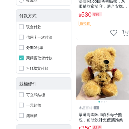
收藏品
法國Kaloo白色毛絨熊，灰
眼睛甜蜜笑容，適合安撫逗
趣可愛，柔軟面料手感佳。
530
89折
$
付款方式
14 白色安撫熊 毛絨玩具 寶
寶逗樂具
折扣碼
現金付款
信用卡一次付清
分期0利率
萊爾富取貨付款
7-11取貨付款
競標條件
可立即結標
一元起標
水星百貨
1
嚴選海淘Soft萌系母子熊
無底價
包，前袋設計更便攜推薦收
藏 母子熊 軟綿綿 包包
350
83折
$