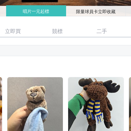
唱片一元起標
限量球員卡立即收藏
立即買
競標
二手