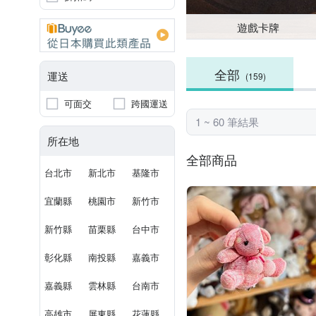
遊戲卡牌
全部
運送
(159)
可面交
跨國運送
1 ~ 60 筆結果
所在地
全部商品
台北市
新北市
基隆市
宜蘭縣
桃園市
新竹市
新竹縣
苗栗縣
台中市
彰化縣
南投縣
嘉義市
嘉義縣
雲林縣
台南市
高雄市
屏東縣
花蓮縣