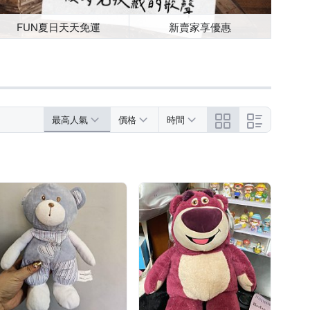
FUN夏日天天免運
新賣家享優惠
最高人氣
價格
時間