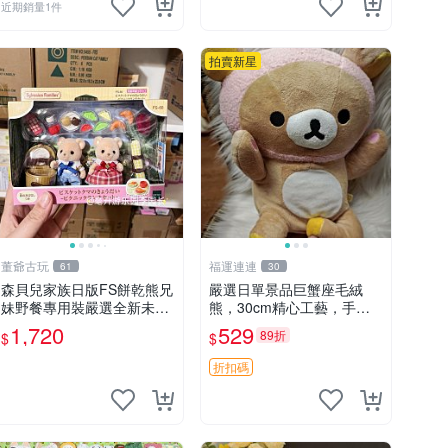
近期銷量1件
拍賣新星
董爺古玩
福運連連
61
30
森貝兒家族日版FS餅乾熊兄
嚴選日單景品巨蟹座毛絨
妹野餐專用裝嚴選全新未開
熊，30cm精心工藝，手感
封，包含兩組大童款紙盒
軟糯推薦收藏送人 巨蟹座
1,720
529
89折
$
$
裝，適合收藏與分享。 餅乾
毛絨玩具 精緻做工
熊兄妹、野餐、收藏
折扣碼