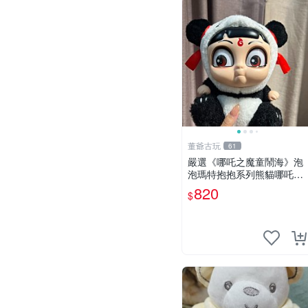
董爺古玩
61
嚴選《哪吒之魔童鬧海》泡
泡瑪特抱抱系列熊貓哪吒搪
膠臉毛絨， STATE：如圖顯
820
$
示 哪吒 毛絨公仔 泡泡瑪特