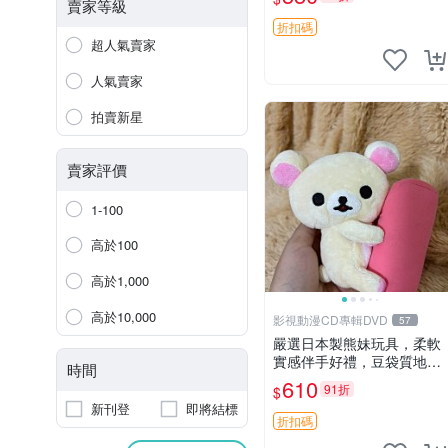
賣家等級
折扣碼
超人氣賣家
人氣賣家
拍賣新星
賣家評價
1-100
高於100
高於1,000
高於10,000
影視動漫CD專輯DVD
57
嚴選日本製熊妹玩具，柔軟
實感伴手好禮，豆袋質地手
時間
感佳，抱枕小熊 recom 推薦
610
91折
$
白色豆袋 玩具
新刊登
即將結標
折扣碼