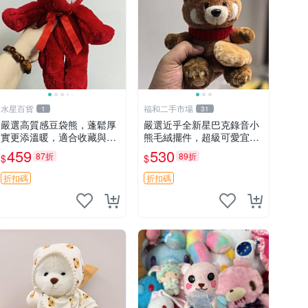
水星百貨
福和二手市場
1
31
嚴選高質感豆袋熊，蓬鬆厚
嚴選近乎全新星巴克錄音小
實更添溫暖，適合收藏與休
熊毛絨擺件，超級可愛宜贈
憩。前胸填充飽滿，背部亦
送掛飾 錄音小熊 毛絨擺件
459
530
87折
89折
$
$
具優雅設計。 豆袋熊 保暖
贈品
溫柔 蓬松
折扣碼
折扣碼