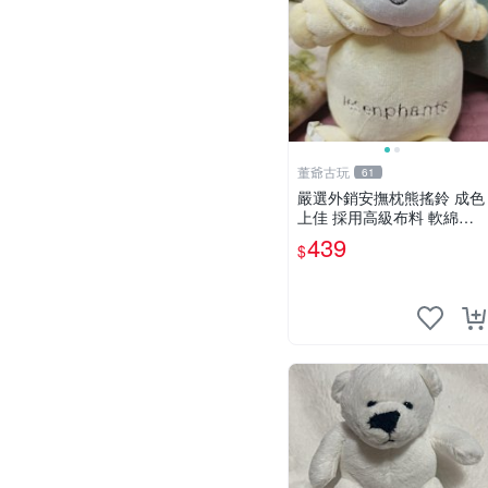
董爺古玩
61
嚴選外銷安撫枕熊搖鈴 成色
上佳 採用高級布料 軟綿適
合收藏 安心選購 安撫枕 熊
439
$
玩具 搖鈴