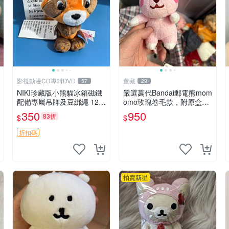
影視動漫CD專輯DVD
董藏
57
29
NIKI珍藏版小熊貓冰箱磁鐵
嚴選萬代Bandai郵電熊mom
配備專屬吊牌及豆綁繩 12c
omo玫瑰卷毛款，附原盒與
m 廢品嚴選 好評推薦 小熊
吊牌，粉嫩可愛入手即柔軟
350
950
83折
$
$
貓冰箱貼 磁鐵掛件 冰箱飾
～ 玫瑰卷毛 郵電熊 正品
品
折扣碼
拍賣新星