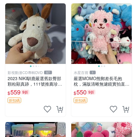
影視動漫CD專輯DVD
水星百貨
57
1
2023 NIKI馴鹿嚴選舊款臀部
嚴選MOMO熊郵差長毛抱
顆粒顯真跡，111號推薦珍藏
枕，滿版清晰無濾鏡實拍直
品 馴鹿 舊款 尾巴顆粒
銷。每周新品到貨，不容錯
559
550
9折
9折
$
$
過！ 郵差熊 長毛 抱枕
折扣碼
折扣碼