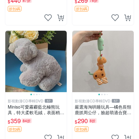
440
269
87折
78折
$
$
高臀部、豆袋抱枕
大容量
折扣碼
折扣碼
影視動漫CD專輯DVD
影視動漫CD專輯DVD
57
57
Miniso可愛霧霾藍北極熊玩
嚴選海淘哄睡玩具—橘色長頸
具，特大柔軟毛絨，表面稍有
鹿抓周公仔，臉超萌適合寶寶
使用痕跡，適合居家擺放 23
陪伴，中古略有使用痕跡 橘
359
290
84折
8折
$
$
CM 毛絨玩具 北極熊 魯班熊
色 長頸鹿 抓周
折扣碼
折扣碼