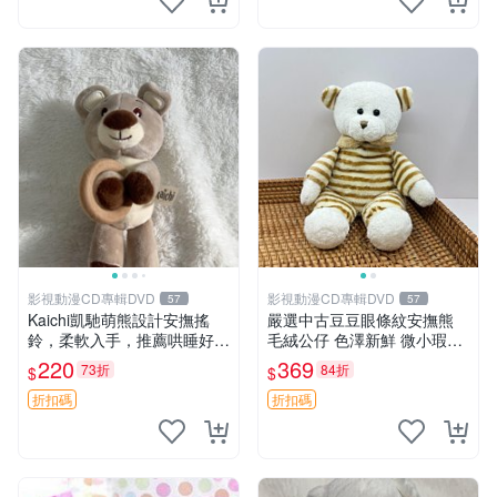
影視動漫CD專輯DVD
影視動漫CD專輯DVD
57
57
Kaichi凱馳萌熊設計安撫搖
嚴選中古豆豆眼條紋安撫熊
鈴，柔軟入手，推薦哄睡好選
毛絨公仔 色澤新鮮 微小瑕疵
擇 熊公仔 安撫玩具 喂食環
可收藏 中古 安撫熊 條紋公仔
220
369
73折
84折
$
$
折扣碼
折扣碼