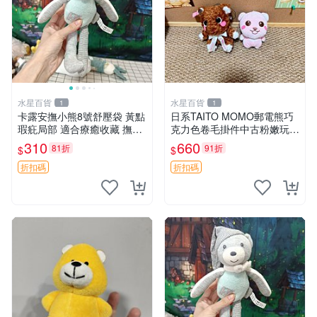
水星百貨
水星百貨
1
1
卡露安撫小熊8號舒壓袋 黃點
日系TAITO MOMO郵電熊巧
瑕疪局部 適合療癒收藏 撫慰
克力色卷毛掛件中古粉嫩玩偶
身心 美肌養護 放鬆好物
微瑕推薦 postpet momo 郵
310
660
81折
91折
$
$
電熊 中古玩偶
折扣碼
折扣碼