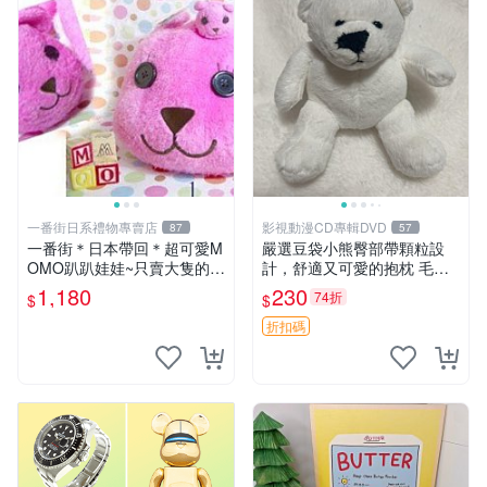
一番街日系禮物專賣店
影視動漫CD專輯DVD
87
57
一番街＊日本帶回＊超可愛M
嚴選豆袋小熊臀部帶顆粒設
OMO趴趴娃娃~只賣大隻的1
計，舒適又可愛的抱枕 毛絨
號~單隻價～生日禮物
抱枕、臀部按摩、坐墊
1,180
230
74折
$
$
折扣碼