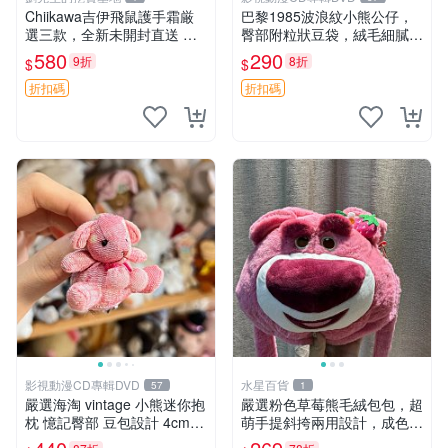
Chiikawa吉伊飛鼠護手霜厳
巴黎1985波浪紋小熊公仔，
選三款，全新未開封直送 飛
臀部附粒狀豆袋，絨毛細膩臉
鼠 護手霜 吉伊三款 新貨
部可愛，中古嚴選推薦 小熊
580
290
9折
8折
$
$
公仔 豆袋
折扣碼
折扣碼
影視動漫CD專輯DVD
水星百貨
57
1
嚴選海淘 vintage 小熊迷你抱
嚴選粉色草莓熊毛絨包包，超
枕 憶記臀部 豆包設計 4cm
萌手提斜挎兩用設計，成色上
高 推薦收藏 迷你豆包小熊、
佳容量大 粉紅草莓 毛絨包 超