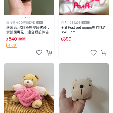
影視動漫CD專輯DVD
Y1711989293
57
883
嚴選SanX輕松熊安睡搖鈴，
全新Post pet momo熊抱枕約
實拍圖可見，適合睡前伴侶，
35x30cm
Picks安撫好物 0325 懸吊 電
540
399
89折
$
$
腦
折扣碼