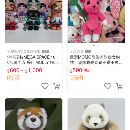
影視動漫CD專輯DVD
水星百貨
57
1
泡泡瑪特MEGA SPACE 10
嚴選MOMO熊郵差熊仙女抱
0%周年 A 系列 MOLLY 權威
枕，滿無濾鏡直銷不退不換
隱藏款 嚴選薄荷巧克力色 80
經典造型可愛必備 紅薯啵啵
600 -
1,000
590
9折
$
$
$
年代風味 權威推薦 合適收藏
間抱枕 抱枕 時尚
折扣碼
折扣碼