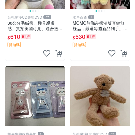
影視動漫CD專輯DVD
水星百貨
57
1
30公分毛絨熊、極具親膚
MOMO熊郵差熊清版直銷無
感、實拍美圖可見、適合送禮
疑品，嚴選每週新品到手。紅
收藏 毛絨熊 送禮 熊抱
薯啵啵鮮果間 郵差熊 清版 紅
610
630
91折
91折
$
$
薯啵啵間
折扣碼
折扣碼
劉先生的挖寶基地
影視動漫CD專輯DVD
1
57