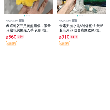
水星百貨
水星百貨
1
1
嚴選絕版三足黃熊指偶，限量
卡露安撫小熊8號舒壓袋 黃點
珍藏等您搶先入手 黃熊 指偶
瑕疪局部 適合療癒收藏 撫慰
珍藏品
身心 美肌養護 放鬆好物
560
310
9折
81折
$
$
折扣碼
折扣碼