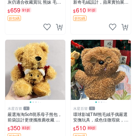
灰仍適合收藏賞玩 熊妹 毛絨
新奇毛絨設計，蘋果實拍展
玩具 浮雕熊
示，成色極佳 晚安香薰 馮娃
659
610
91折
91折
$
$
娃 毛絨玩偶
折扣碼
折扣碼
水星百貨
水星百貨
1
1
嚴選海淘Soft萌系母子熊包，
環球影城TIM熊毛絨手偶嚴選
前袋設計更便攜推薦收藏 母
安撫玩具，成色佳微瑕疵，贈
子熊 軟綿綿 包包
小禮物超值優惠 TIM熊 毛絨
350
510
83折
89折
$
$
手偶 安撫 toy 嚴選
折扣碼
折扣碼