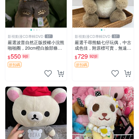
影視動漫CD專輯DVD
影視動漫CD專輯DVD
57
57
嚴選波普自然正版授權小浣熊
嚴選千尋熊貓七仔玩偶，中古
啪啪圈，20cm橙白臉部條紋
成色佳，附原標可賣，無遠方
清晰，毛絨超萌贈品推薦。
一手送第二天即達 中古玩偶
550
729
9折
92折
$
$
小浣熊 波普 圈環
熊貓七仔 千尋
折扣碼
折扣碼