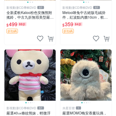
影視動漫CD專輯DVD
影視動漫CD專輯DVD
57
57
全新柔軟Kaloo粉色安撫熊附
Metoo咪兔中古絕版毛絨掛
搖鈴，中古九折無瑕美型嚴選
件，紅波點內膽10cm，軟糯
收藏 粉色 安撫 玩具
宜贈送收藏 咪熊 毛絨 掛件
499
359
88折
84折
$
$
折扣碼
折扣碼
影視動漫CD專輯DVD
水星百貨
57
1
嚴選40㎝條紋熊妹，輕微浮
嚴選MOMO晚安香薰玩偶，