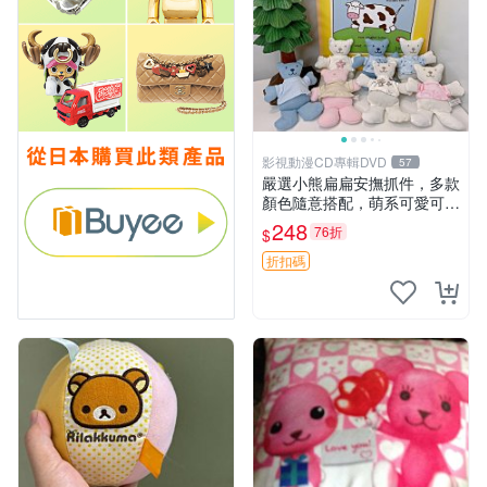
影視動漫CD專輯DVD
57
嚴選小熊扁扁安撫抓件，多款
顏色隨意搭配，萌系可愛可改
掛件 小熊安撫抓件 憶記 抓繩
248
76折
$
孩童掛件
折扣碼