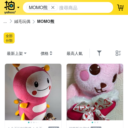
MOMO熊
登
絨毛玩偶
MOMO熊
全部
分類
最新上架
價格
最高人氣