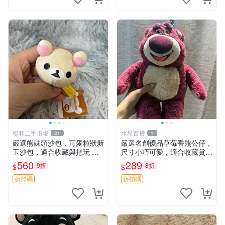
福和二手市場
水星百貨
31
1
嚴選熊妹頭沙包，可愛粒狀新
嚴選名創優品草莓香熊公仔，
玉沙包，適合收藏與把玩 熊
尺寸小巧可愛，適合收藏賞玩
妹 沙包 玉石
30cm 玩具 公仔 草莓熊
560
289
9折
8折
$
$
折扣碼
折扣碼