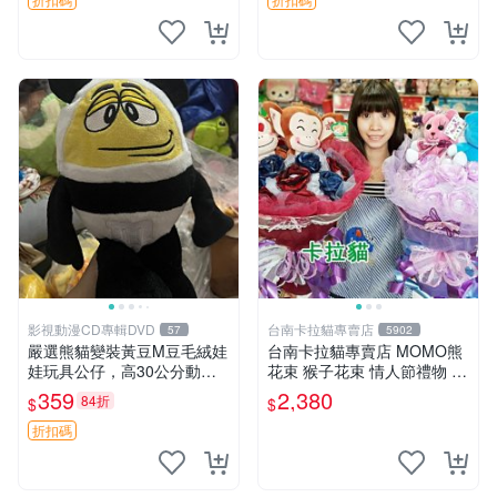
影視動漫CD專輯DVD
台南卡拉貓專賣店
57
5902
嚴選熊貓變裝黃豆M豆毛絨娃
台南卡拉貓專賣店 MOMO熊
娃玩具公仔，高30公分動漫
花束 猴子花束 情人節禮物 二
周邊 熊貓 變裝 公仔
選一 可繡字 可今天寄明天到
359
2,380
84折
$
$
折扣碼