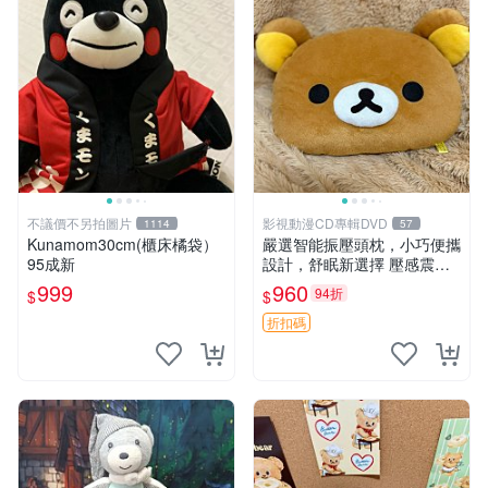
不議價不另拍圖片
影視動漫CD專輯DVD
1114
57
Kunamom30cm(櫃床橘袋）
嚴選智能振壓頭枕，小巧便攜
95成新
設計，舒眠新選擇 壓感震動
頭枕 確切尺寸 小巧便攜
999
960
94折
$
$
折扣碼