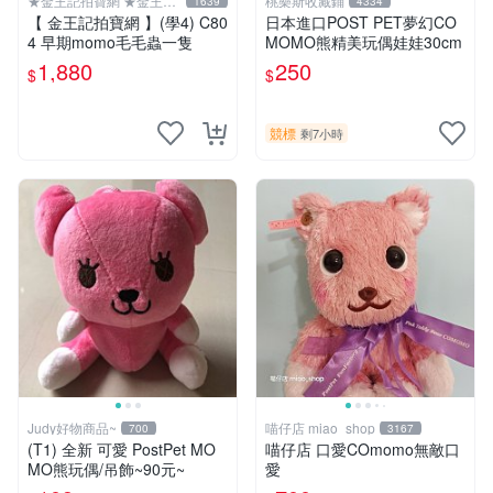
★金王記拍寶網 ★金王記
桃樂斯收藏鋪
1639
4334
拍寶趣
【 金王記拍寶網 】(學4) C80
日本進口POST PET夢幻CO
4 早期momo毛毛蟲一隻
MOMO熊精美玩偶娃娃30cm
1,880
250
$
$
競標
剩7小時
Judy好物商品~
喵仔店 miao_shop
700
3167
(T1) 全新 可愛 PostPet MO
喵仔店 口愛COmomo無敵口
MO熊玩偶/吊飾~90元~
愛