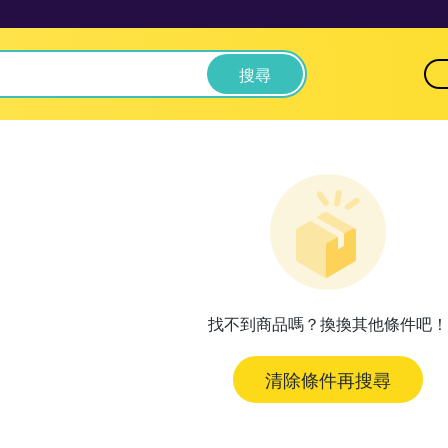
搜尋
找不到商品嗎？換換其他條件吧！
清除條件再搜尋