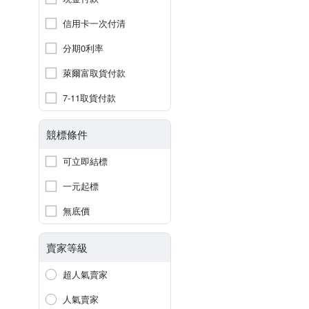
信用卡一次付清
分期0利率
萊爾富取貨付款
7-11取貨付款
競標條件
可立即結標
一元起標
無底價
賣家等級
超人氣賣家
人氣賣家