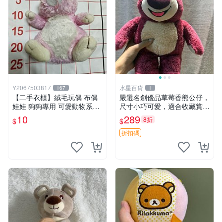
Y2067503817
水星百貨
167
1
【二手衣櫃】絨毛玩偶 布偶
嚴選名創優品草莓香熊公仔，
娃娃 狗狗專用 可愛動物系列
尺寸小巧可愛，適合收藏賞玩
耐咬耐磨玩具 玩偶 粉紅熊寵
30cm 玩具 公仔 草莓熊
10
289
8折
$
$
物玩具 1120929
折扣碼