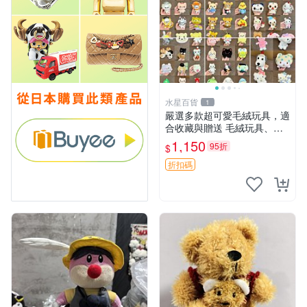
水星百貨
1
嚴選多款超可愛毛絨玩具，適
合收藏與贈送 毛絨玩具、抱
枕、公仔
1,150
95折
$
折扣碼