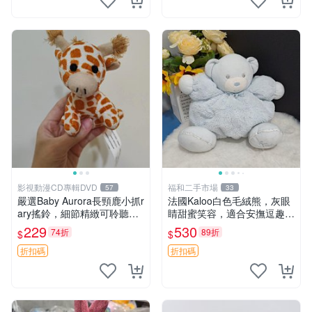
影視動漫CD專輯DVD
福和二手市場
57
33
嚴選Baby Aurora長頸鹿小抓r
法國Kaloo白色毛絨熊，灰眼
ary搖鈴，細節精緻可聆聽清
睛甜蜜笑容，適合安撫逗趣可
脆鈴音 軟萌可愛 定制紀念 金
愛，柔軟面料手感佳。14 白
229
530
74折
89折
$
$
屬搖鈴 新手媽咪推薦 長頸鹿
色安撫熊 毛絨玩具 寶寶逗樂
抓rary 搖鈴
具
折扣碼
折扣碼