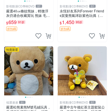
影視動漫CD專輯DVD
影視動漫CD專輯DVD
57
57
嚴選40㎝條紋熊妹，輕微浮
永恆好友系列Forever Friend
灰仍適合收藏賞玩 熊妹 毛絨
s賀曼熊氣球款紫色玩偶（鼻
玩具 浮雕熊
子稍有磨損） 中古玩具 氣球
659
1,450
91折
95折
$
$
熊 玩偶
折扣碼
折扣碼
拍賣新星
福運連連
影視動漫CD專輯DVD
31
57
嚴選松熊素熊M號毛絨玩具，
嚴選中古午後紅茶主題鬆鼠公