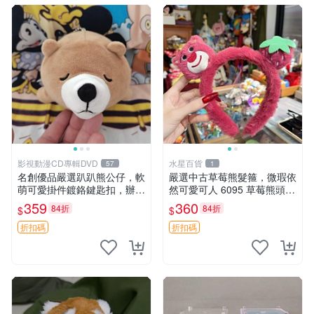
影視動漫CD專輯DVD
水星百貨
57
1
名創優品嚴選趴趴熊公仔，軟
嚴選中古草莓熊髮箍，微瑕依
萌可愛掛件鍍鉻鍵匙扣，辦公
然可愛可人 6095 草莓熊頭飾
放松好選擇 趴趴熊 鍍鉻鍵匙
中古髮圈 熊寶 寶寶 娃娃熊髮
359
360
84折
84折
$
$
扣 萬用掛件
箍 中古收藏 玩具髮夾
折扣碼
折扣碼