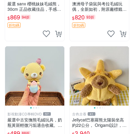
嚴選 sanx 櫻桃妹妹毛絨熊，
澳洲母子袋鼠與考拉毛絨玩
30cm 正品收藏佳品，手感極
偶，全新如初，附原廠標籤，
軟，適合贈送與收藏 櫻桃妹
手感極軟，適合贈送親朋好
869
820
94折
93折
$
$
妹、sanx、毛絨熊
友。袋鼠與考拉正版，精緻尺
寸，適合作為收藏或家飾擺
折扣碼
折扣碼
設，增添暖意。 母子、袋
鼠、
影視動漫CD專輯DVD
古色古香
57
41
嚴選中古安撫熊毛絨玩具，奶
Jellycat巴塞羅熊太陽裝坐高
瓶黃斑輕微污垢適合收藏。默
約22公分， Origami設計，來
認兩日發貨，全國快遞隨機派
自越南。嚴選 Recommendat
489
3,940
88折