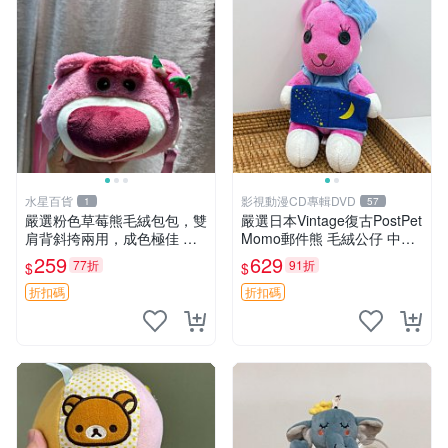
水星百貨
影視動漫CD專輯DVD
1
57
嚴選粉色草莓熊毛絨包包，雙
嚴選日本Vintage復古PostPet
肩背斜挎兩用，成色極佳 精
Momo郵件熊 毛絨公仔 中古
準關鍵詞：草莓熊 包包 毛絨
玩偶 快遞包到 默認次日達 po
259
629
77折
91折
$
$
stpet momo 玩具 玩偶
折扣碼
折扣碼