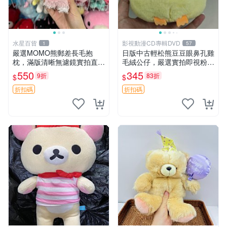
水星百貨
影視動漫CD專輯DVD
1
57
嚴選MOMO熊郵差長毛抱
日版中古輕松熊豆豆眼鼻孔雞
枕，滿版清晰無濾鏡實拍直
毛絨公仔，嚴選實拍即視粉絲
銷。每周新品到貨，不容錯
必買 公仔紙箱氣泡膜精心包
550
345
9折
83折
$
$
過！ 郵差熊 長毛 抱枕
裝快速發貨 輕松熊 公仔 雞毛
絨
折扣碼
折扣碼