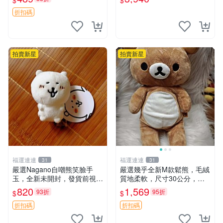
$
$
送。 成色如圖可放心購買，
ion！巴塞羅、 Origami熊、J
輕微瑕疵和臟污不影響使用。
elly
折扣碼
安撫熊 中古玩偶 毛
拍賣新星
拍賣新星
福運連連
福運連連
31
31
嚴選Nagano自嘲熊笑臉手
嚴選幾乎全新M款鬆熊，毛絨
玉，全新未開封，發貨前視頻
質地柔軟，尺寸30公分，做
確認，海南 廣西 貴州 嚴選N
工精緻可愛，適合收藏或贈送
820
1,569
93折
95折
$
$
agano自嘲熊笑臉手玉，全新
親友。中古使用痕跡，手感依
未開封，發貨前視頻確認，四
然優良。 鬆熊 嬰熊 毛玩偶
折扣碼
折扣碼
川 重慶 內