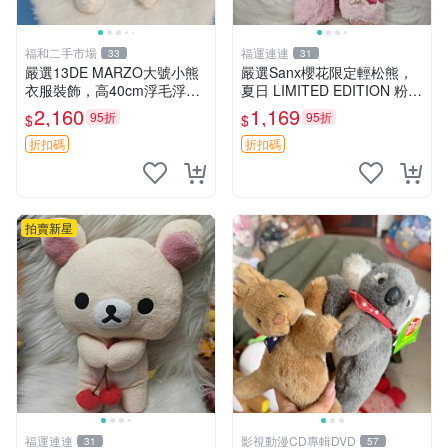
福和二手市場
福運連連
33
31
嚴選13DE MARZO大號小熊
嚴選Sanx櫻花限定輕松熊，
衣服裝飾，高40cm浮毛浮
夏日 LIMITED EDITION 粉色
灰，詳觀後再拍。二手收藏請
毛絨熊，背有拉鏈設計，肚內
2,160
1,169
95折
95折
$
$
珍惜。 13DE MARZO 二手
填充豆袋，精致工藝呈現，狀
小熊 衣服裝飾
態如新，適合收藏與送人 櫻
折扣碼
折扣碼
花、
拍賣新星
福運連連
影視動漫CD專輯DVD
31
57