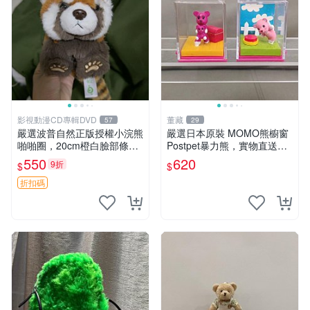
影視動漫CD專輯DVD
董藏
57
29
嚴選波普自然正版授權小浣熊
嚴選日本原裝 MOMO熊櫥窗
啪啪圈，20cm橙白臉部條紋
Postpet暴力熊，實物直送新
清晰，毛絨超萌贈品推薦。
臺灣。MOMO熊 暴力熊 熊貓
550
620
9折
$
$
小浣熊 波普 圈環
櫥窗
折扣碼