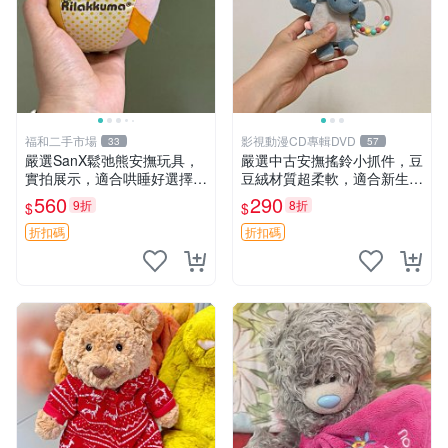
福和二手市場
影視動漫CD專輯DVD
33
57
嚴選SanX鬆弛熊安撫玩具，
嚴選中古安撫搖鈴小抓件，豆
實拍展示，適合哄睡好選擇
豆絨材質超柔軟，適合新生寶
電腦玩具 安撫用品
寶緩解焦慮 (安撫玩具 寶寶用
560
290
9折
8折
$
$
品 抱枕)
折扣碼
折扣碼