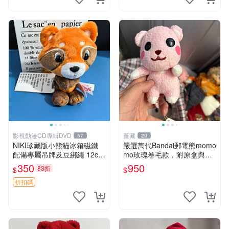
影視動漫CD專輯DVD
董藏
57
29
NIKI珍藏版小熊貓冰箱磁鐵
嚴選萬代Bandai郵電熊momo
配備專屬吊牌及豆綁繩 12cm
mo玫瑰卷毛款，附原盒與吊
廢品嚴選 好評推薦 小熊貓冰
牌，粉嫩可愛入手即柔軟～
350
950
83折
$
$
箱貼 磁鐵掛件 冰箱飾品
玫瑰卷毛 郵電熊 正品
折扣碼