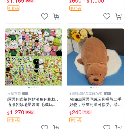
1,169
600 -
1,000
95折
$
$
$
優異。收藏或贈送皆為佳選。
年代風味 權威推薦 合適收藏
中古 毛絨熊 毛玩偶
折扣碼
折扣碼
水星百貨
影視動漫CD專輯DVD
1
57
嚴選各式萌趣動漫角色抱枕，
Miniso嚴選毛絨玩具裸熊二手
適用各類場景裝飾 毛絨玩
好物，浮灰污漬可接受。請詳
具、卡通抱枕、趣味玩偶
閱照片再下單，售出不退不
1,270
240
95折
75折
$
$
換。全新品相收藏推薦。 裸
熊 毛絨玩具 收藏
折扣碼
折扣碼