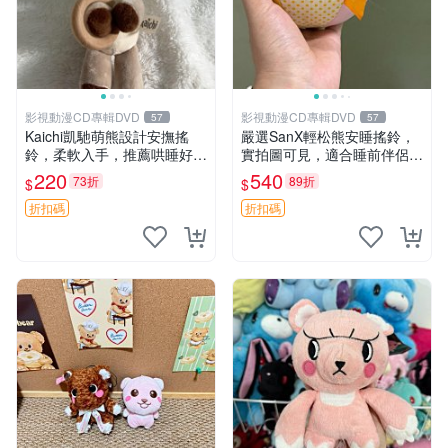
影視動漫CD專輯DVD
影視動漫CD專輯DVD
57
57
Kaichi凱馳萌熊設計安撫搖
嚴選SanX輕松熊安睡搖鈴，
鈴，柔軟入手，推薦哄睡好選
實拍圖可見，適合睡前伴侶，
擇 熊公仔 安撫玩具 喂食環
Picks安撫好物 0325 懸吊 電
220
540
73折
89折
$
$
腦
折扣碼
折扣碼