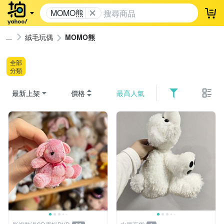
MOMO熊
登
絨毛玩偶
MOMO熊
全部
分類
最新上架
價格
最高人氣