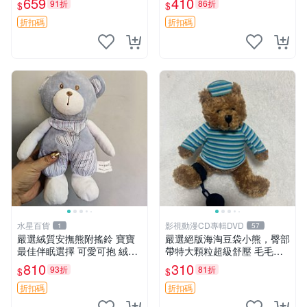
659
410
91折
86折
$
$
約克豆豆眼安撫巾 數碼豆豆
共賞。 麋鹿 豆袋 毛茸玩具
眼
折扣碼
折扣碼
水星百貨
影視動漫CD專輯DVD
1
57
嚴選絨質安撫熊附搖鈴 寶寶
嚴選絕版海淘豆袋小熊，臀部
最佳伴眠選擇 可愛可抱 絨毛
帶特大顆粒超級舒壓 毛毛摸
玩具 安撫熊 嬰兒用
起來格外順滑適合收藏 100%
810
310
93折
81折
$
$
棉質 豆袋枕 豆袋、抱枕、小
熊
折扣碼
折扣碼