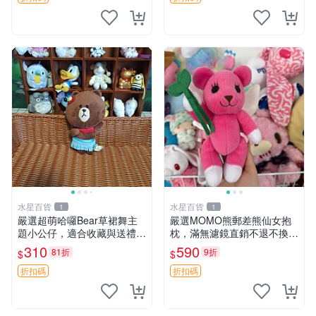
製工藝搖鈴熊，可當作童
水星百貨
水星百貨
1
1
嚴選超萌哈囉Bear草裙舞主
嚴選MOMO熊郵差熊仙女抱
題小公仔，適合收藏與送禮 1
枕，滿無濾鏡直銷不退不換
00 克 哈囉Bear 草裙舞
經典造型可愛必備 紅薯啵啵
310
590
81折
9折
$
$
間抱枕 抱枕 時尚
折扣碼
折扣碼