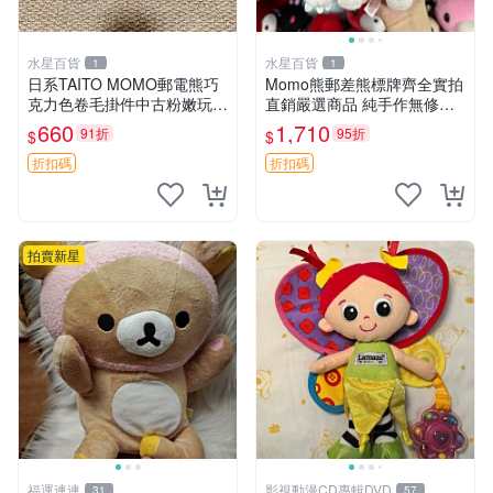
水星百貨
水星百貨
1
1
日系TAITO MOMO郵電熊巧
Momo熊郵差熊標牌齊全實拍
克力色卷毛掛件中古粉嫩玩偶
直銷嚴選商品 純手作無修圖
微瑕推薦 postpet momo 郵
可收藏 郵差熊 Momo熊 標牌
660
1,710
91折
95折
$
$
電熊 中古玩偶
商品
折扣碼
折扣碼
拍賣新星
福運連連
影視動漫CD專輯DVD
31
57