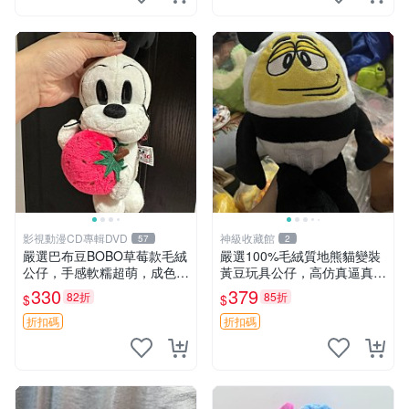
影視動漫CD專輯DVD
神級收藏館
57
2
嚴選巴布豆BOBO草莓款毛絨
嚴選100%毛絨質地熊貓變裝
公仔，手感軟糯超萌，成色優
黃豆玩具公仔，高仿真逼真模
良適合作為收藏品或包包配
擬，適合收藏愛好者 熊貓 黃
330
379
82折
85折
$
$
飾。可視頻確認詳情。 巴布
豆 公仔
豆 BOBO 草莓 毛絨公仔 收藏
折扣碼
折扣碼
包配飾