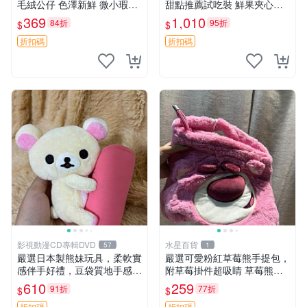
毛絨公仔 色澤新鮮 微小瑕疵
甜點推薦試吃裝 鮮果夾心糖
可收藏 中古 安撫熊 條紋公仔
果，甜蜜滋味享不停 薄荷草
369
1,010
84折
95折
$
$
莓 奶油心 60粒 mini小甜心糖
果，水果味夾心零食裝 心形
折扣碼
折扣碼
糖果 60
影視動漫CD專輯DVD
水星百貨
57
1
嚴選日本製熊妹玩具，柔軟實
嚴選可愛粉紅草莓熊手提包，
感伴手好禮，豆袋質地手感
附草莓掛件超吸睛 草莓熊手
佳，抱枕小熊 recom 推薦 白
提包 草莓掛件 可愛portunes
610
259
91折
77折
$
$
色豆袋 玩具
e
折扣碼
折扣碼