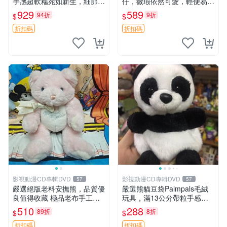
手感超軟糯宛如新生，細節精
仔，微瑕依然可愛，輕便易運
緻完美無瑕，推薦送禮或珍
送 二手收藏推薦 工廠直營 快
929
589
94折
9折
$
$
藏，中古狀態保養得宜。 松
遞到府 中古 玩偶 公仔
熊 素熊 毛絨doll
折扣碼
折扣碼
影視動漫CD專輯DVD
影視動漫CD專輯DVD
57
57
嚴選絕版老料安撫熊，品質優
嚴選熊貓豆袋Palmpals毛絨
良值得收藏 極品老布手工安
玩具，滿13公分帶粒手感極
撫搖鈴玩具，適合哄睡寶貝
佳，電影主題周邊推薦 熊貓
510
288
89折
8折
$
$
超柔老料搖鈴熊，專為孩子設
Palmpals 毛絨玩具 豆袋 劇場
計的安心伴護 推薦絕版老布
版周邊
折扣碼
折扣碼