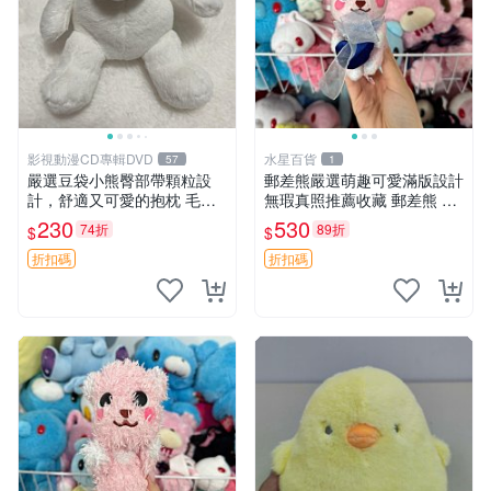
影視動漫CD專輯DVD
水星百貨
57
1
嚴選豆袋小熊臀部帶顆粒設
郵差熊嚴選萌趣可愛滿版設計
計，舒適又可愛的抱枕 毛絨
無瑕真照推薦收藏 郵差熊 熊
抱枕、臀部按摩、坐墊
抱枕 紅薯啵啵間
230
530
74折
89折
$
$
折扣碼
折扣碼