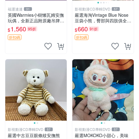
福運連連
影視動漫CD專輯DVD
31
57
英國Warmies小樹懶瓦姆安撫
嚴選海淘Vintage Blue Nose
玩偶，全新正品附原廠吊牌與
豆袋小熊，臀部與四肢俱全，
防塵袋，內藏薰衣草可加熱，
坐高11公分，附原盒與吊牌
1,560
660
95折
91折
$
$
適合各個年齡層，冷暖兩用享
收藏。藍鼻子小熊，值得擁有
受抱抱樂趣，不容錯過嚴選好
玩具 憶熊
折扣碼
折扣碼
物 溫暖 冷感
影視動漫CD專輯DVD
影視動漫CD專輯DVD
57
57
嚴選中古豆豆眼條紋安撫熊
嚴選MOKOKO小甜心，美味