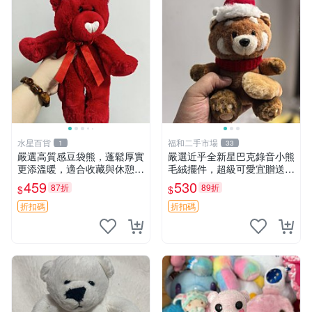
水星百貨
福和二手市場
1
33
嚴選高質感豆袋熊，蓬鬆厚實
嚴選近乎全新星巴克錄音小熊
更添溫暖，適合收藏與休憩。
毛絨擺件，超級可愛宜贈送掛
前胸填充飽滿，背部亦具優雅
飾 錄音小熊 毛絨擺件 贈品
459
530
87折
89折
$
$
設計。 豆袋熊 保暖 溫柔 蓬
松
折扣碼
折扣碼