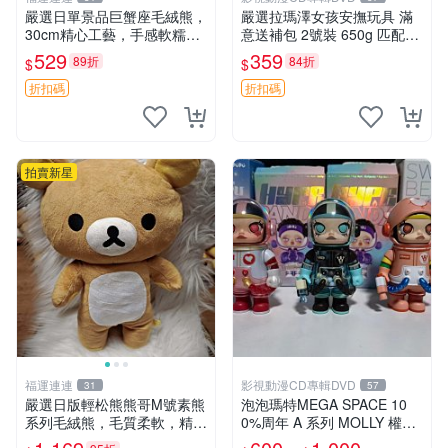
嚴選日單景品巨蟹座毛絨熊，
嚴選拉瑪澤女孩安撫玩具 滿
30cm精心工藝，手感軟糯推
意送補包 2號裝 650g 匹配嬰
薦收藏送人 巨蟹座 毛絨玩具
幼童舒壓好伴侶 女孩專用 安
529
359
89折
84折
$
$
精緻做工
心選擇 安撫玩偶 衝包 玩具
折扣碼
折扣碼
拍賣新星
福運連連
影視動漫CD專輯DVD
31
57
嚴選日版輕松熊熊哥M號素熊
泡泡瑪特MEGA SPACE 10
系列毛絨熊，毛質柔軟，精緻
0%周年 A 系列 MOLLY 權威
可愛，尺寸35cm，保存狀態
隱藏款 嚴選薄荷巧克力色 80