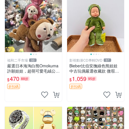
福和二手市場
影視動漫CD專輯DVD
33
57
嚴選日本海淘白熊Omokuma
Bieber比伯安撫綠色熊娃娃
許願娃娃，超萌可愛毛絨公仔
中古玩偶嚴選收藏款 微瑕輕
推薦收藏 白熊 Omokuma 毛
度使用 Bieber綠熊娃娃 中古
470
1,059
88折
95折
$
$
絨玩具 偽裝娃娃 玩具擺飾
玩偶 微瑕
折扣碼
折扣碼