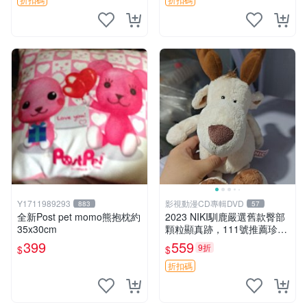
Y1711989293
影視動漫CD專輯DVD
883
57
全新Post pet momo熊抱枕約
2023 NIKI馴鹿嚴選舊款臀部
35x30cm
顆粒顯真跡，111號推薦珍藏
品 馴鹿 舊款 尾巴顆粒
399
559
9折
$
$
折扣碼