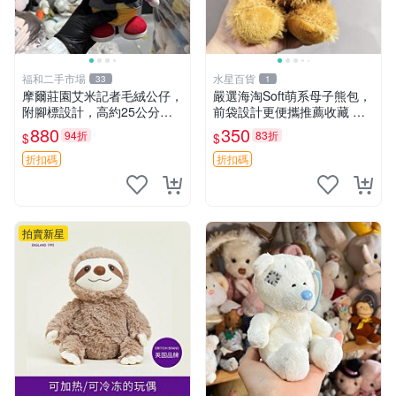
福和二手市場
水星百貨
33
1
摩爾莊園艾米記者毛絨公仔，
嚴選海淘Soft萌系母子熊包，
附腳標設計，高約25公分，
前袋設計更便攜推薦收藏 母
全新未拆封，限量珍藏。艾米
子熊 軟綿綿 包包
880
350
94折
83折
$
$
記者 毛絨公仔 超萌玩偶
折扣碼
折扣碼
拍賣新星