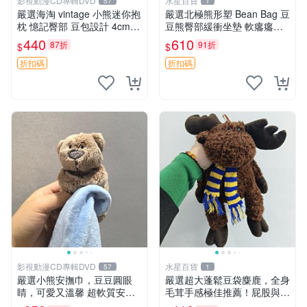
影視動漫CD專輯DVD
水星百貨
57
1
嚴選海淘 vintage 小熊迷你抱
嚴選北極熊形塑 Bean Bag 豆
枕 憶記臀部 豆包設計 4cm
豆熊臀部緩衝坐墊 軟癟癟舒
高 推薦收藏 迷你豆包小熊、
壓設計 保暖又實用 適合久坐
440
610
87折
91折
$
$
高臀部、豆袋抱枕
放松 推薦居家使用 RUSS系
列 豆豆熊屁屁坐墊 3D顆粒結
折扣碼
折扣碼
構
影視動漫CD專輯DVD
水星百貨
57
1
嚴選小熊安撫巾，豆豆圓眼
嚴選超大蓬鬆豆袋麋鹿，全身
睛，可愛又溫馨 超軟質安撫
毛茸手感極佳推薦！屁股與四
巾，豆豆設計，哄睡好幫手
肢填充均勻，適合收藏與孩童