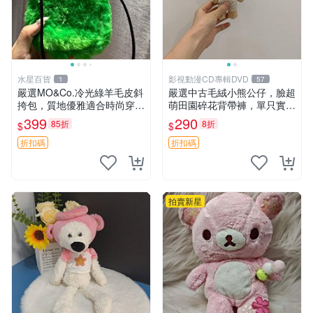
水星百貨
影視動漫CD專輯DVD
1
57
嚴選MO&Co.冷光綠羊毛皮斜
嚴選中古毛絨小熊公仔，臉超
挎包，質地優雅適合時尚穿搭
萌田園碎花背帶褲，單只實拍
冷光綠 皮包 斜挎包
展示 中古、毛絨玩具、玩偶
399
290
85折
8折
$
$
折扣碼
折扣碼
拍賣新星