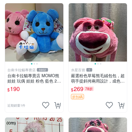
台南卡拉貓專賣店
水星百貨
5902
1
台南卡拉貓專賣店 MOMO熊
嚴選粉色草莓熊毛絨包包，超
娃娃 玩偶 娃娃 粉色 藍色 2色
萌手提斜挎兩用設計，成色上
分售
佳容量大 粉紅草莓 毛絨包 超
190
269
78折
$
$
大容量
折扣碼
近期銷量1件