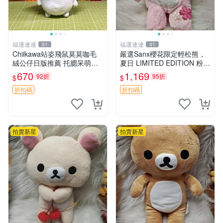
福運連連
福運連連
31
31
Chiikawa站姿飛鼠莫莫咖毛
嚴選Sanx櫻花限定輕松熊，
絨公仔日版推薦 托腮呆萌可
夏日 LIMITED EDITION 粉色
愛 15cm豆袋底部 當代嚴選
毛絨熊，背有拉鏈設計，肚內
670
1,169
92折
95折
$
$
毛絨玩具 公仔 莫莫卡 像人
填充豆袋，精致工藝呈現，狀
態如新，適合收藏與送人 櫻
折扣碼
折扣碼
花、
拍賣新星
拍賣新星