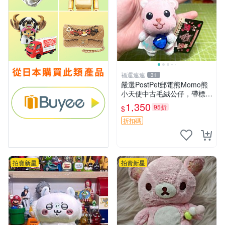
福運連連
31
嚴選PostPet郵電熊Momo熊
小天使中古毛絨公仔，帶標牌
保存完好。絕版稀有少見收藏
1,350
95折
$
品，微瑕可接受，狀態如圖。
所見即所得，毛絨精品嚴選推
折扣碼
薦。 中古收藏
拍賣新星
拍賣新星