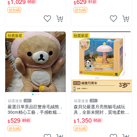
1,029
629
95折
91折
$
$
藏兼送禮，適合女性好友或家
極致軟糯手感，精工細作值得
人，限量釋出。鬆熊、熊玩
典藏，尺寸24cm，收藏佳品
折扣碼
折扣碼
偶、收藏品
贈禮
拍賣新星
拍賣新星
福運連連
福運連連
31
31
嚴選日單景品巨蟹座毛絨熊，
森貝兒嚴選月亮熊貓毛絨玩
30cm精心工藝，手感軟糯推
具，全新未開封，質地柔軟適
薦收藏送人 巨蟹座 毛絨玩具
合收藏 月亮熊貓 毛絨玩具 新
529
1,350
89折
95折
$
$
精緻做工
款 儲倉直銷
折扣碼
折扣碼