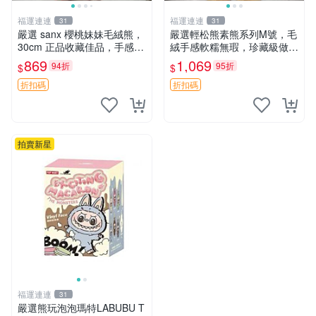
福運連連
福運連連
31
31
嚴選 sanx 櫻桃妹妹毛絨熊，
嚴選輕松熊素熊系列M號，毛
30cm 正品收藏佳品，手感極
絨手感軟糯無瑕，珍藏級做工
軟，適合贈送與收藏 櫻桃妹
推薦收藏，尺寸35cm清晰可
869
1,069
94折
95折
$
$
妹、sanx、毛絨熊
見。中古毛絨、收藏精品、毛
絨玩具
折扣碼
折扣碼
拍賣新星
福運連連
31
嚴選熊玩泡泡瑪特LABUBU T