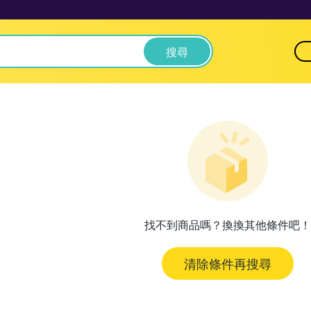
搜尋
找不到商品嗎？換換其他條件吧！
清除條件再搜尋