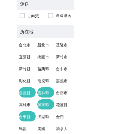
運送
可面交
跨國運送
所在地
台北市
新北市
基隆市
宜蘭縣
桃園市
新竹市
新竹縣
苗栗縣
台中市
彰化縣
南投縣
嘉義市
嘉義縣
雲林縣
台南市
高雄市
屏東縣
花蓮縣
台東縣
澎湖縣
金門
馬祖
美國
加拿大