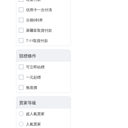
信用卡一次付清
分期0利率
萊爾富取貨付款
7-11取貨付款
競標條件
可立即結標
一元起標
無底價
賣家等級
超人氣賣家
人氣賣家