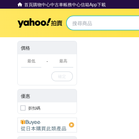
首頁
購物中心
中古車
帳務中心
信箱
App下載
Yahoo拍賣
價格
-
確定
優惠
折扣碼