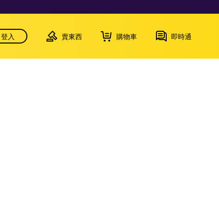
登入
賣東西
購物車
即時通