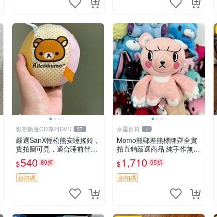
影視動漫CD專輯DVD
水星百貨
57
1
嚴選SanX輕松熊安睡搖鈴，
Momo熊郵差熊標牌齊全實
實拍圖可見，適合睡前伴
拍直銷嚴選商品 純手作無修
侶， Picks安撫好物 0325
圖可收藏 郵差熊 Momo熊
540
1,710
89折
95折
$
$
懸吊 電腦
標牌 商品
折扣碼
折扣碼