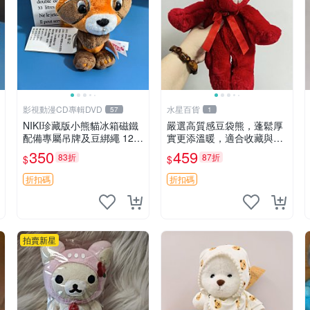
影視動漫CD專輯DVD
水星百貨
57
1
NIKI珍藏版小熊貓冰箱磁鐵
嚴選高質感豆袋熊，蓬鬆厚
配備專屬吊牌及豆綁繩 12c
實更添溫暖，適合收藏與休
m 廢品嚴選 好評推薦 小熊
憩。前胸填充飽滿，背部亦
350
459
83折
87折
$
$
貓冰箱貼 磁鐵掛件 冰箱飾
具優雅設計。 豆袋熊 保暖
品
溫柔 蓬松
折扣碼
折扣碼
拍賣新星