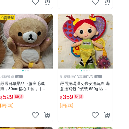
拍賣新星
福運連連
影視動漫CD專輯DVD
31
57
嚴選日單景品巨蟹座毛絨
嚴選拉瑪澤女孩安撫玩具 滿
熊，30cm精心工藝，手感
意送補包 2號裝 650g 匹配
軟糯推薦收藏送人 巨蟹座
嬰幼童舒壓好伴侶 女孩專用
529
359
89折
84折
$
$
毛絨玩具 精緻做工
安心選擇 安撫玩偶 衝包 玩
具
折扣碼
折扣碼