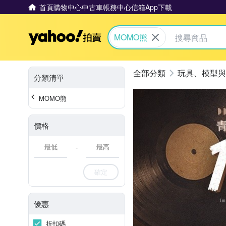
首頁
購物中心
中古車
帳務中心
信箱
App下載
Yahoo拍賣
MOMO熊
玩具、模型與
分類清單
MOMO熊
價格
-
確定
優惠
折扣碼