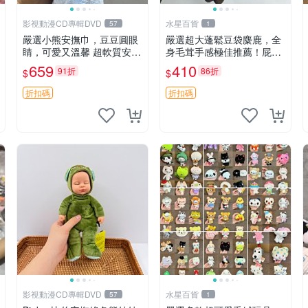
影視動漫CD專輯DVD
水星百貨
57
1
嚴選小熊安撫巾，豆豆圓眼
嚴選超大蓬鬆豆袋麋鹿，全
睛，可愛又溫馨 超軟質安撫
身毛茸手感極佳推薦！屁股
巾，豆豆設計，哄睡好幫手
與四肢填充均勻，適合收藏
659
410
91折
86折
$
$
約克豆豆眼安撫巾 數碼豆豆
與孩童共賞。 麋鹿 豆袋 毛
眼
茸玩具
折扣碼
折扣碼
影視動漫CD專輯DVD
水星百貨
57
1