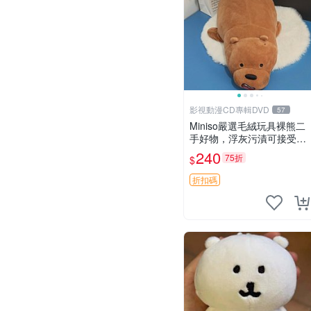
影視動漫CD專輯DVD
57
Miniso嚴選毛絨玩具裸熊二
手好物，浮灰污漬可接受。
請詳閱照片再下單，售出不
240
75折
$
退不換。全新品相收藏推
薦。 裸熊 毛絨玩具 收藏
折扣碼