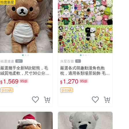
拍賣新星
福運連連
水星百貨
31
1
嚴選幾乎全新M款鬆熊，毛
嚴選各式萌趣動漫角色抱
絨質地柔軟，尺寸30公分，
枕，適用各類場景裝飾 毛絨
做工精緻可愛，適合收藏或
玩具、卡通抱枕、趣味玩偶
1,569
1,270
95折
95折
$
$
贈送親友。中古使用痕跡，
手感依然優良。 鬆熊 嬰熊
折扣碼
折扣碼
毛玩偶