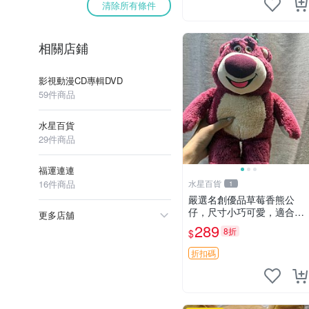
清除所有條件
相關店鋪
影視動漫CD專輯DVD
59件商品
水星百貨
29件商品
福運連連
16件商品
水星百貨
1
嚴選名創優品草莓香熊公
仔，尺寸小巧可愛，適合收
更多店舖
藏賞玩 30cm 玩具 公仔 草
289
8折
$
莓熊
折扣碼