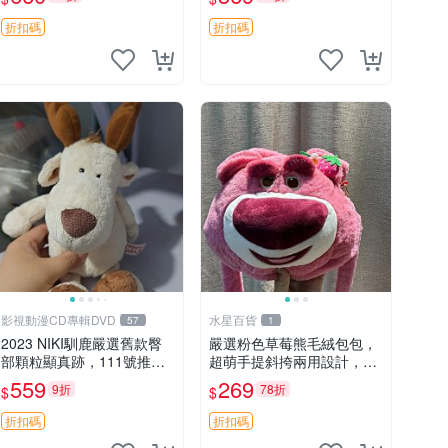
吊牌收藏。藍鼻子小熊，值
公仔
得擁有 玩具 憶熊
折扣碼
折扣碼
影視動漫CD專輯DVD
水星百貨
57
1
2023 NIKI馴鹿嚴選舊款臀
嚴選粉色草莓熊毛絨包包，
部顆粒顯真跡，111號推薦
超萌手提斜挎兩用設計，成
珍藏品 馴鹿 舊款 尾巴顆粒
色上佳容量大 粉紅草莓 毛
559
269
9折
78折
$
$
絨包 超大容量
折扣碼
折扣碼