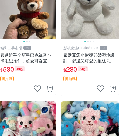
福和二手市場
影視動漫CD專輯DVD
32
57
嚴選近乎全新星巴克錄音小
嚴選豆袋小熊臀部帶顆粒設
熊毛絨擺件，超級可愛宜贈
計，舒適又可愛的抱枕 毛絨
送掛飾 錄音小熊 毛絨擺件
抱枕、臀部按摩、坐墊
530
230
89折
74折
$
$
贈品
折扣碼
折扣碼