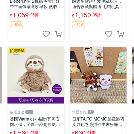
Bieber比伯安撫綠色熊娃娃
嚴選多款超可愛毛絨玩具，
中古玩偶嚴選收藏款 微瑕輕
適合收藏與贈送 毛絨玩具、
度使用 Bieber綠熊娃娃 中
抱枕、公仔
1,059
1,150
95折
95折
$
$
古玩偶 微瑕
折扣碼
折扣碼
拍賣新星
福運連連
水星百貨
31
1
英國Warmies小樹懶瓦姆安
日系TAITO MOMO郵電熊巧
撫玩偶，全新正品附原廠吊
克力色卷毛掛件中古粉嫩玩
牌與防塵袋，內藏薰衣草可
偶微瑕推薦 postpet momo
1,560
660
95折
91折
$
$