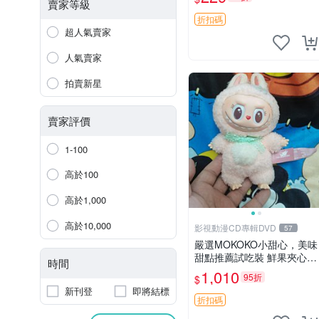
紀念 金屬搖鈴 新手媽咪推
賣家等級
薦 長頸鹿 抓rary 搖鈴
折扣碼
超人氣賣家
人氣賣家
拍賣新星
賣家評價
1-100
高於100
高於1,000
高於10,000
影視動漫CD專輯DVD
57
嚴選MOKOKO小甜心，美味
甜點推薦試吃裝 鮮果夾心糖
時間
果，甜蜜滋味享不停 薄荷草
1,010
95折
$
莓 奶油心 60粒 mini小甜心
新刊登
即將結標
糖果，水果味夾心零食裝 心
折扣碼
形糖果 60