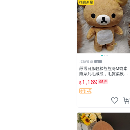
拍賣新星
福運連連
31
嚴選日版輕松熊熊哥M號素
熊系列毛絨熊，毛質柔軟，
精緻可愛，尺寸35cm，保
1,169
95折
$
存狀態優異。收藏或贈送皆
為佳選。 中古 毛絨熊 毛玩
折扣碼
偶