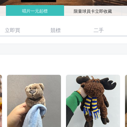
唱片一元起標
限量球員卡立即收藏
立即買
競標
二手