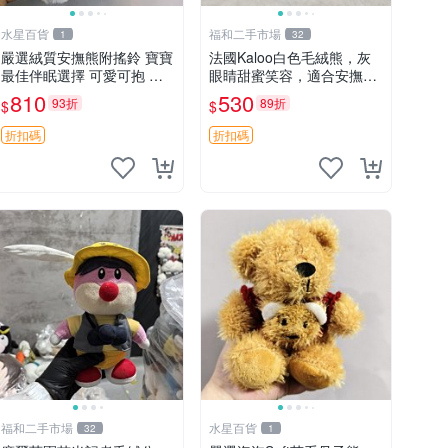
水星百貨
福和二手市場
1
32
嚴選絨質安撫熊附搖鈴 寶寶
法國Kaloo白色毛絨熊，灰
最佳伴眠選擇 可愛可抱 絨
眼睛甜蜜笑容，適合安撫逗
毛玩具 安撫熊 嬰兒用
趣可愛，柔軟面料手感佳。
810
530
93折
89折
$
$
14 白色安撫熊 毛絨玩具 寶
寶逗樂具
折扣碼
折扣碼
福和二手市場
水星百貨
32
1