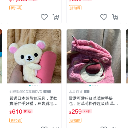
加熱，適合各個年齡層，冷
郵電熊 中古玩偶
暖兩用享受抱抱樂趣，不容
折扣碼
折扣碼
錯過嚴選好物 溫暖 冷感
影視動漫CD專輯DVD
水星百貨
57
1
嚴選日本製熊妹玩具，柔軟
嚴選可愛粉紅草莓熊手提
實感伴手好禮，豆袋質地手
包，附草莓掛件超吸睛 草莓
感佳，抱枕小熊 recom 推薦
熊手提包 草莓掛件 可愛port
610
259
91折
77折
$
$
白色豆袋 玩具
unese
折扣碼
折扣碼