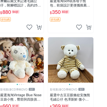
摩爾莊園艾米記者毛絨公
嚴選海淘Soft萌系母子熊
仔，附腳標設計，高約25公
包，前袋設計更便攜推薦收
分，全新未拆封，限量珍
藏 母子熊 軟綿綿 包包
880
350
94折
83折
$
$
藏。艾米記者 毛絨公仔 超
萌玩偶
折扣碼
折扣碼
影視動漫CD專輯DVD
影視動漫CD專輯DVD
57
57
嚴選海淘Vintage Blue Nose
嚴選中古豆豆眼條紋安撫熊
豆袋小熊，臀部與四肢俱
毛絨公仔 色澤新鮮 微小瑕
全，坐高11公分，附原盒與
疵可收藏 中古 安撫熊 條紋
660
369
91折
84折
$
$