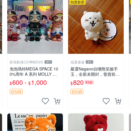
拍賣新星
影視動漫CD專輯DVD
福運連連
57
31
泡泡瑪特MEGA SPACE 10
嚴選Nagano自嘲熊笑臉手
0%周年 A 系列 MOLLY 權
玉，全新未開封，發貨前視
威隱藏款 嚴選薄荷巧克力色
頻確認，海南 廣西 貴州 嚴
600 -
1,000
820
93折
$
$
$
80年代風味 權威推薦 合適
選Nagano自嘲熊笑臉手
收藏
玉，全新未開封，發貨前視
折扣碼
折扣碼
頻確認，四川 重慶 內