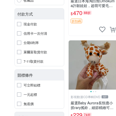
收藏品
嚴選日本海淘白熊Omokum
a許願娃娃，超萌可愛毛絨
公仔推薦收藏 白熊 Omoku
470
88折
$
付款方式
ma 毛絨玩具 偽裝娃娃 玩具
擺飾
折扣碼
現金付款
信用卡一次付清
分期0利率
萊爾富取貨付款
7-11取貨付款
競標條件
可立即結標
一元起標
影視動漫CD專輯DVD
57
嚴選Baby Aurora長頸鹿小
無底價
抓rary搖鈴，細節精緻可聆
聽清脆鈴音 軟萌可愛 定制
229
74折
$