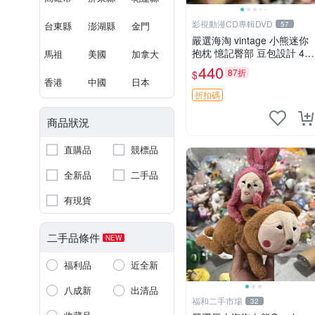
影視動漫CD專輯DVD
台東縣
澎湖縣
金門
57
嚴選海淘 vintage 小熊迷你
抱枕 憶記臀部 豆包設計 4c
馬祖
美國
加拿大
m 高 推薦收藏 迷你豆包小
440
87折
$
熊、高臀部、豆袋抱枕
香港
中國
日本
折扣碼
商品狀況
直購品
競標品
全新品
二手品
有現貨
二手品條件
NEW
福利品
近全新
八成新
出清品
福和二手市場
32