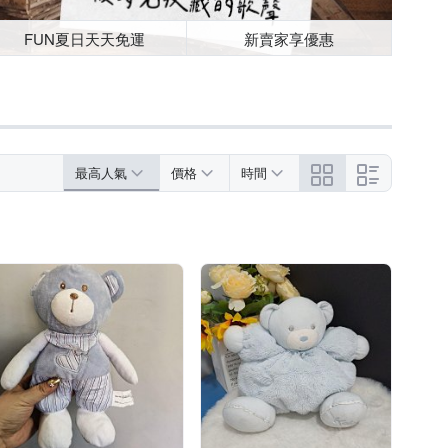
FUN夏日天天免運
新賣家享優惠
最高人氣
價格
時間