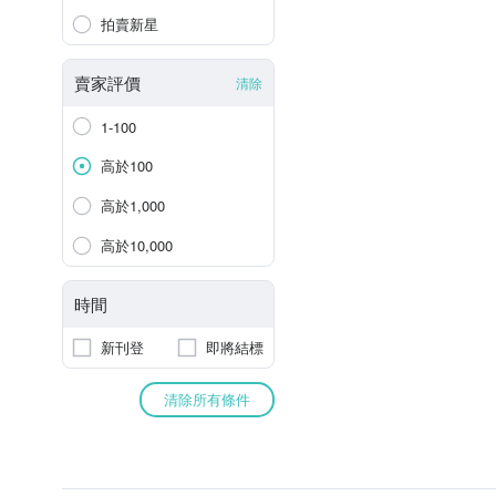
拍賣新星
賣家評價
清除
1-100
高於100
高於1,000
高於10,000
時間
新刊登
即將結標
清除所有條件