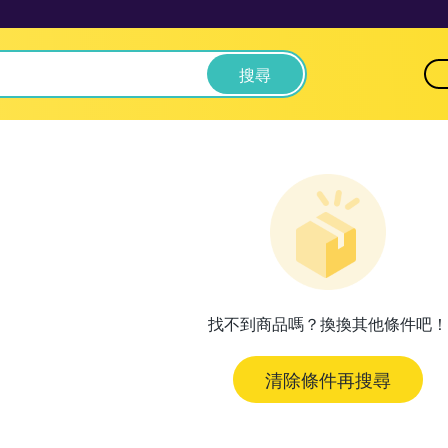
搜尋
找不到商品嗎？換換其他條件吧！
清除條件再搜尋