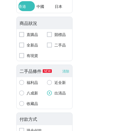
香港
中國
日本
商品狀況
直購品
競標品
全新品
二手品
有現貨
二手品條件
清除
NEW
福利品
近全新
八成新
出清品
收藏品
付款方式
現金付款