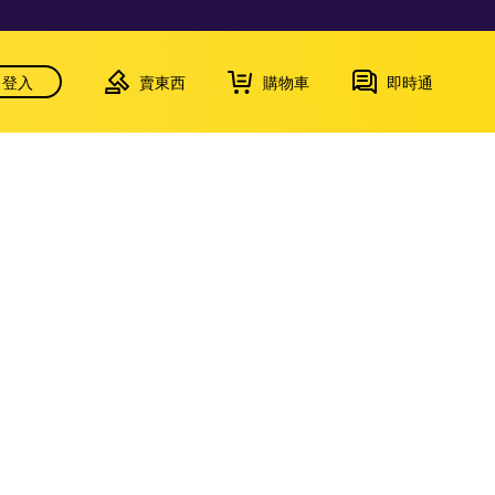
登入
賣東西
購物車
即時通