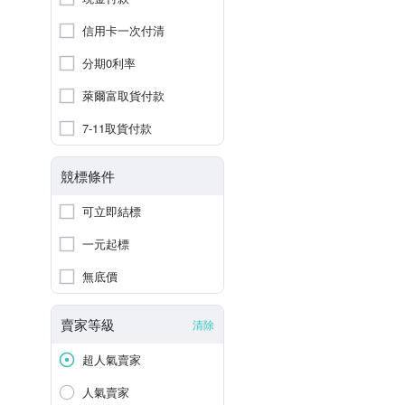
信用卡一次付清
分期0利率
萊爾富取貨付款
7-11取貨付款
競標條件
可立即結標
一元起標
無底價
賣家等級
清除
超人氣賣家
人氣賣家