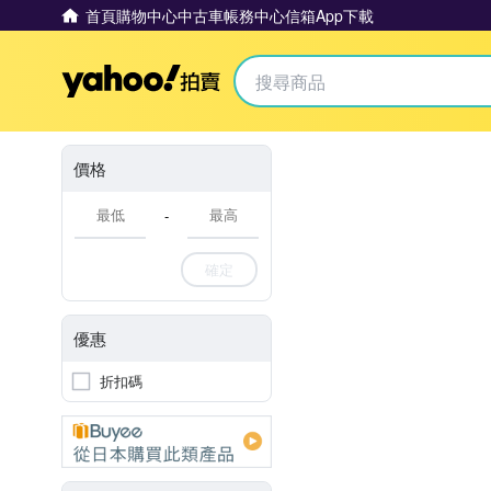
首頁
購物中心
中古車
帳務中心
信箱
App下載
Yahoo拍賣
價格
-
確定
優惠
折扣碼