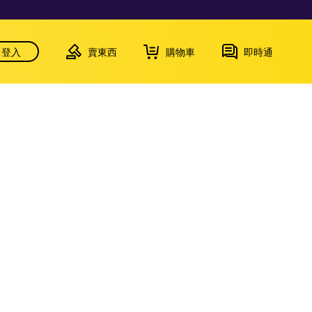
登入
賣東西
購物車
即時通