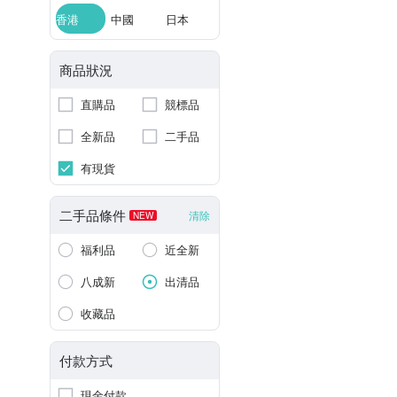
香港
中國
日本
商品狀況
直購品
競標品
全新品
二手品
有現貨
二手品條件
清除
NEW
福利品
近全新
八成新
出清品
收藏品
付款方式
現金付款