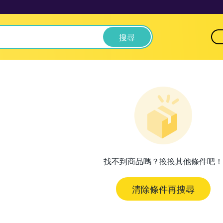
搜尋
找不到商品嗎？換換其他條件吧！
清除條件再搜尋