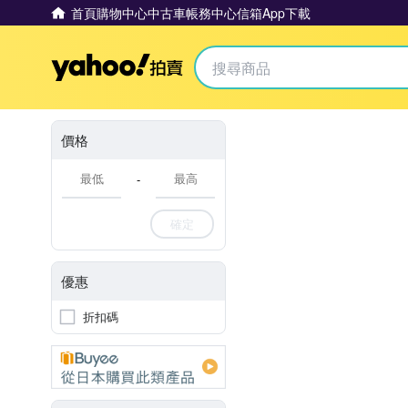
首頁
購物中心
中古車
帳務中心
信箱
App下載
Yahoo拍賣
價格
-
確定
優惠
折扣碼