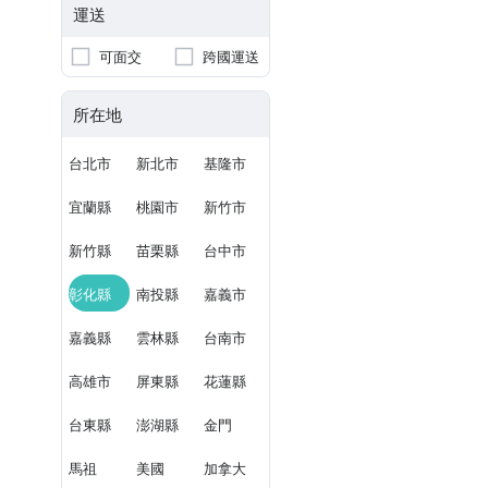
運送
可面交
跨國運送
所在地
台北市
新北市
基隆市
宜蘭縣
桃園市
新竹市
新竹縣
苗栗縣
台中市
彰化縣
南投縣
嘉義市
嘉義縣
雲林縣
台南市
高雄市
屏東縣
花蓮縣
台東縣
澎湖縣
金門
馬祖
美國
加拿大