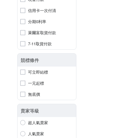
信用卡一次付清
分期0利率
萊爾富取貨付款
7-11取貨付款
競標條件
可立即結標
一元起標
無底價
賣家等級
超人氣賣家
人氣賣家