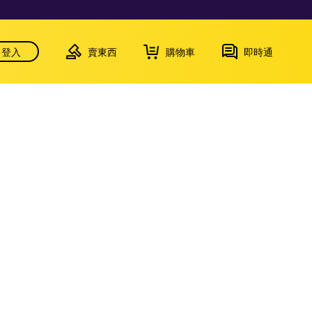
登入
賣東西
購物車
即時通