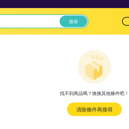
搜尋
找不到商品嗎？換換其他條件吧！
清除條件再搜尋