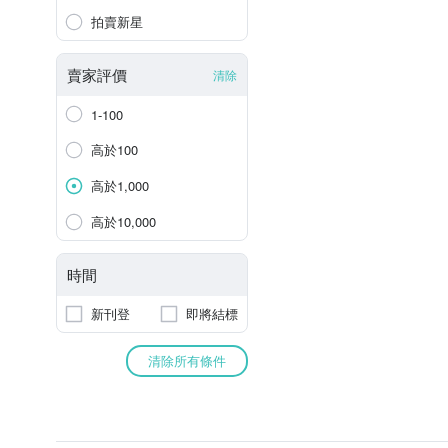
拍賣新星
賣家評價
清除
1-100
高於100
高於1,000
高於10,000
時間
新刊登
即將結標
清除所有條件