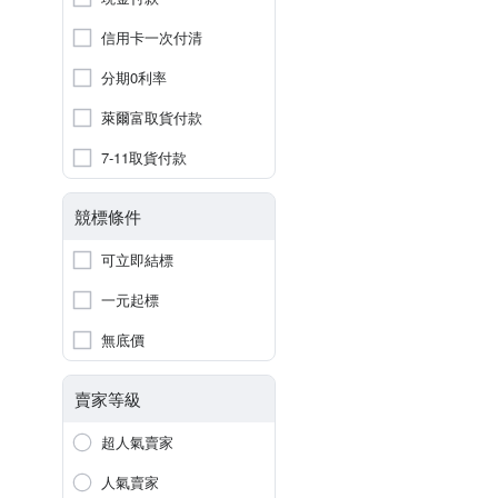
信用卡一次付清
分期0利率
萊爾富取貨付款
7-11取貨付款
競標條件
可立即結標
一元起標
無底價
賣家等級
超人氣賣家
人氣賣家