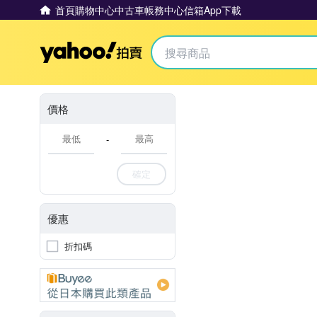
首頁
購物中心
中古車
帳務中心
信箱
App下載
Yahoo拍賣
價格
-
確定
優惠
折扣碼