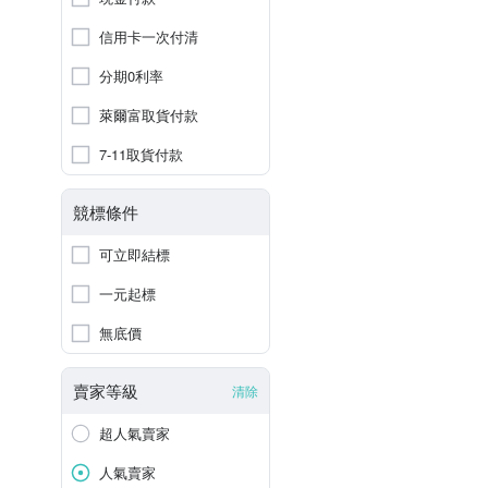
信用卡一次付清
分期0利率
萊爾富取貨付款
7-11取貨付款
競標條件
可立即結標
一元起標
無底價
賣家等級
清除
超人氣賣家
人氣賣家