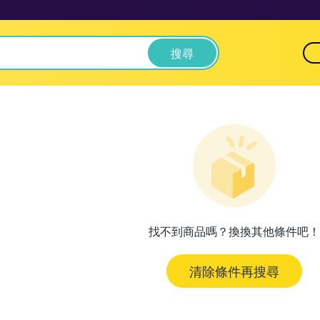
搜尋
找不到商品嗎？換換其他條件吧！
清除條件再搜尋