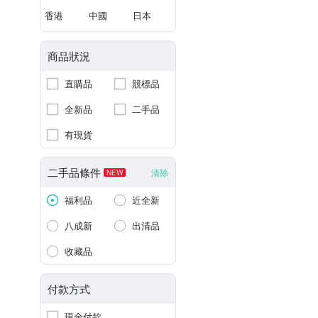
香港
中國
日本
商品狀況
直購品
競標品
全新品
二手品
有現貨
二手品條件
清除
NEW
福利品
近全新
八成新
出清品
收藏品
付款方式
現金付款