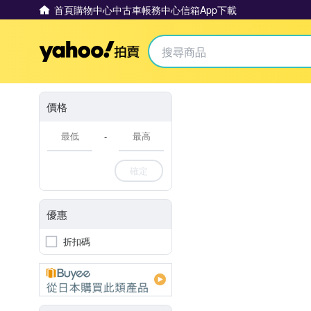
首頁
購物中心
中古車
帳務中心
信箱
App下載
Yahoo拍賣
價格
-
確定
優惠
折扣碼