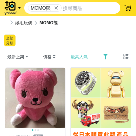
MOMO熊
登
絨毛玩偶
MOMO熊
全部
分類
最新上架
價格
最高人氣