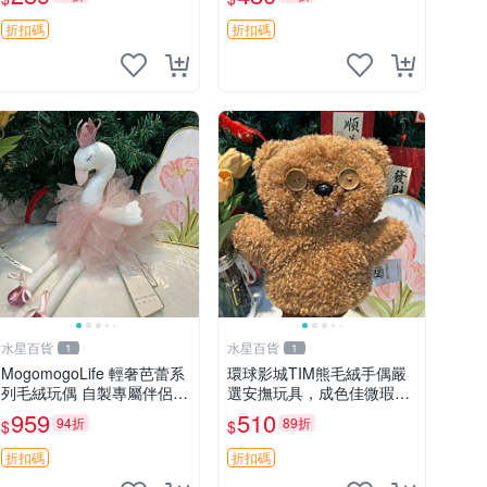
unese
藏
折扣碼
折扣碼
水星百貨
水星百貨
1
1
MogomogoLife 輕奢芭蕾系
環球影城TIM熊毛絨手偶嚴
列毛絨玩偶 自製專屬伴侶
選安撫玩具，成色佳微瑕
帶標牌全新成色 芭蕾系列
疵，贈小禮物超值優惠 TIM
959
510
94折
89折
$
$
毛絨玩偶 安撫玩具 新款上
熊 毛絨手偶 安撫 toy 嚴選
架
折扣碼
折扣碼