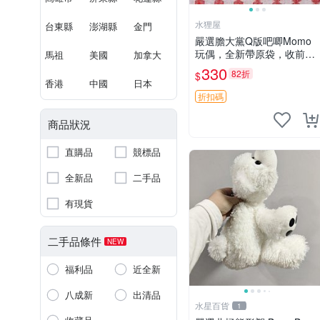
水狸屋
台東縣
澎湖縣
金門
嚴選膽大黨Q版吧唧Momo
玩偶，全新帶原袋，收前請
馬祖
美國
加拿大
詳讀收物須知。非偏遠地區
330
82折
$
同城可取。 膽大黨 Q版 陳
香港
中國
日本
冠希 妙Q玩偶
折扣碼
商品狀況
直購品
競標品
全新品
二手品
有現貨
二手品條件
NEW
福利品
近全新
八成新
出清品
水星百貨
1