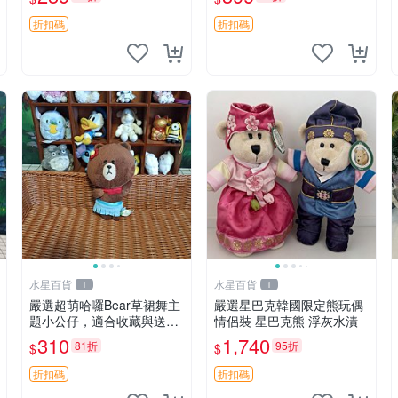
毛絨
折扣碼
折扣碼
水星百貨
水星百貨
1
1
嚴選超萌哈囉Bear草裙舞主
嚴選星巴克韓國限定熊玩偶
題小公仔，適合收藏與送禮
情侶裝 星巴克熊 浮灰水漬
100 克 哈囉Bear 草裙舞
310
1,740
81折
95折
$
$
折扣碼
折扣碼