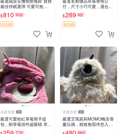
嚴選絨質安撫熊附搖鈴 寶寶
嚴選名創優品草莓香熊公
最佳伴眠選擇 可愛可抱 絨
仔，尺寸小巧可愛，適合收
毛玩具 安撫熊 嬰兒用
藏賞玩 30cm 玩具 公仔 草
810
289
93折
8折
$
$
莓熊
折扣碼
折扣碼
水星百貨
水星百貨
1
1
嚴選可愛粉紅草莓熊手提
嚴選艾瑪莫莉MOMO晚安香
包，附草莓掛件超吸睛 草莓
薰玩偶，精致無瑕伴您入眠
熊手提包 草莓掛件 可愛port
晚安精靈 香薰玩具 玩偶收
259
480
77折
88折
$
$