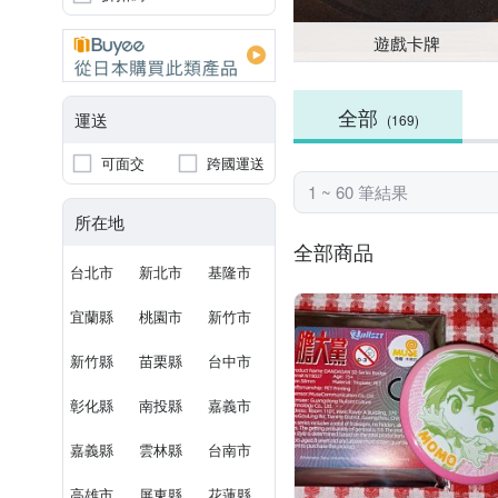
遊戲卡牌
全部
運送
(169)
可面交
跨國運送
1 ~ 60 筆結果
所在地
全部商品
台北市
新北市
基隆市
宜蘭縣
桃園市
新竹市
新竹縣
苗栗縣
台中市
彰化縣
南投縣
嘉義市
嘉義縣
雲林縣
台南市
高雄市
屏東縣
花蓮縣