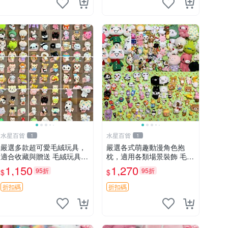
水星百貨
水星百貨
1
1
嚴選多款超可愛毛絨玩具，
嚴選各式萌趣動漫角色抱
適合收藏與贈送 毛絨玩具、
枕，適用各類場景裝飾 毛絨
抱枕、公仔
玩具、卡通抱枕、趣味玩偶
1,150
1,270
95折
95折
$
$
折扣碼
折扣碼