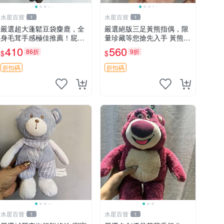
水星百貨
水星百貨
1
1
嚴選超大蓬鬆豆袋麋鹿，全
嚴選絕版三足黃熊指偶，限
身毛茸手感極佳推薦！屁股
量珍藏等您搶先入手 黃熊
與四肢填充均勻，適合收藏
指偶 珍藏品
410
560
86折
9折
$
$
與孩童共賞。 麋鹿 豆袋 毛
茸玩具
折扣碼
折扣碼
水星百貨
水星百貨
1
1