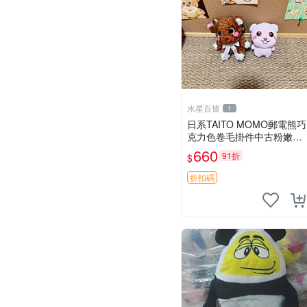
水星百貨
1
日系TAITO MOMO郵電熊巧
克力色卷毛掛件中古粉嫩玩
偶微瑕推薦 postpet momo
660
91折
$
郵電熊 中古玩偶
折扣碼