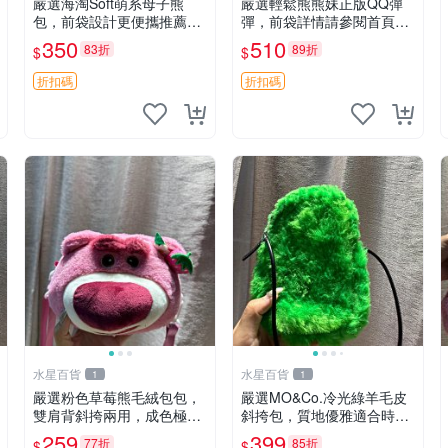
嚴選海淘Soft萌系母子熊
嚴選輕鬆熊熊妹正版QQ彈
包，前袋設計更便攜推薦收
彈，前袋詳情請參閱首頁置
藏 母子熊 軟綿綿 包包
頂說明適合收藏 QQ彈彈 正
350
510
83折
89折
$
$
版 熊熊妹
折扣碼
折扣碼
水星百貨
水星百貨
1
1
嚴選粉色草莓熊毛絨包包，
嚴選MO&Co.冷光綠羊毛皮
雙肩背斜挎兩用，成色極佳
斜挎包，質地優雅適合時尚
精準關鍵詞：草莓熊 包包
穿搭 冷光綠 皮包 斜挎包
259
399
77折
85折
$
$