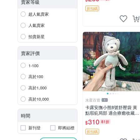
絨包 超大容量
賣家等級
折扣碼
超人氣賣家
人氣賣家
拍賣新星
賣家評價
1-100
高於100
高於1,000
高於10,000
水星百貨
1
卡露安撫小熊8號舒壓袋 黃
點瑕疪局部 適合療癒收藏
時間
撫慰身心 美肌養護 放鬆好
310
81折
$
物
新刊登
即將結標
折扣碼