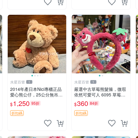
水星百貨
水星百貨
1
1
2014年產日本Nici專櫃正品
嚴選中古草莓熊髮箍，微瑕
愛心熊公仔，25公分無吊牌
依然可愛可人 6095 草莓熊
全新 愛心熊 公仔 熊抱玩偶
頭飾 中古髮圈 熊寶 寶寶 娃
1,250
360
95折
84折
$
$
娃熊髮箍 中古收藏 玩具髮
夾
折扣碼
折扣碼