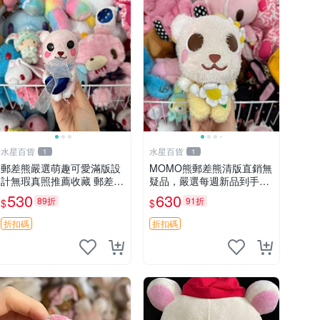
水星百貨
水星百貨
1
1
郵差熊嚴選萌趣可愛滿版設
MOMO熊郵差熊清版直銷無
計無瑕真照推薦收藏 郵差熊
疑品，嚴選每週新品到手。
熊抱枕 紅薯啵啵間
紅薯啵啵鮮果間 郵差熊 清
530
630
89折
91折
$
$
版 紅薯啵啵間
折扣碼
折扣碼