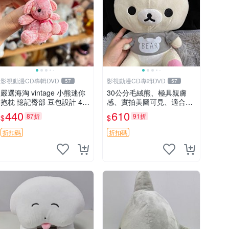
影視動漫CD專輯DVD
影視動漫CD專輯DVD
57
57
嚴選海淘 vintage 小熊迷你
30公分毛絨熊、極具親膚
抱枕 憶記臀部 豆包設計 4c
感、實拍美圖可見、適合送
m 高 推薦收藏 迷你豆包小
禮收藏 毛絨熊 送禮 熊抱
440
610
87折
91折
$
$
熊、高臀部、豆袋抱枕
折扣碼
折扣碼