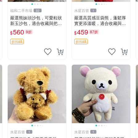
福和二手市場
水星百貨
32
1
嚴選熊妹頭沙包，可愛粒狀
嚴選高質感豆袋熊，蓬鬆厚
新玉沙包，適合收藏與把玩
實更添溫暖，適合收藏與休
熊妹 沙包 玉石
憩。前胸填充飽滿，背部亦
560
459
9折
87折
$
$
具優雅設計。 豆袋熊 保暖
溫柔 蓬松
折扣碼
折扣碼
水星百貨
水星百貨
1
1