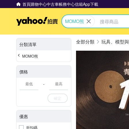
首頁
購物中心
中古車
帳務中心
信箱
App下載
Yahoo拍賣
MOMO熊
玩具、模型與
分類清單
MOMO熊
價格
-
確定
優惠
折扣碼