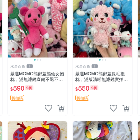
水星百貨
水星百貨
1
1
嚴選MOMO熊郵差熊仙女抱
嚴選MOMO熊郵差長毛抱
枕，滿無濾鏡直銷不退不換
枕，滿版清晰無濾鏡實拍直
經典造型可愛必備 紅薯啵啵
銷。每周新品到貨，不容錯
590
550
9折
9折
$
$
間抱枕 抱枕 時尚
過！ 郵差熊 長毛 抱枕
折扣碼
折扣碼