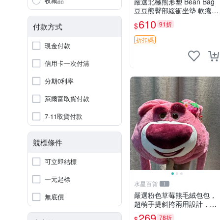
收藏品
嚴選北極熊形塑 Bean Bag
豆豆熊臀部緩衝坐墊 軟癟癟
舒壓設計 保暖又實用 適合
610
91折
$
付款方式
久坐放松 推薦居家使用 RU
SS系列 豆豆熊屁屁坐墊 3D
折扣碼
現金付款
顆粒結構
信用卡一次付清
分期0利率
萊爾富取貨付款
7-11取貨付款
競標條件
可立即結標
一元起標
水星百貨
1
嚴選粉色草莓熊毛絨包包，
無底價
超萌手提斜挎兩用設計，成
色上佳容量大 粉紅草莓 毛
269
78折
$