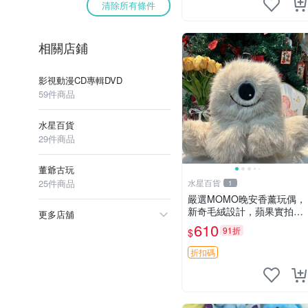
清除所有條件
相關店鋪
影視動漫CD專輯DVD
59件商品
水星百貨
29件商品
董爺古玩
25件商品
水星百貨
1
嚴選MOMO晚安香薰玩偶，
新奇毛絨設計，蘋果實拍展
更多店舖
示，成色極佳 晚安香薰 馮
610
91折
$
娃娃 毛絨玩偶
折扣碼