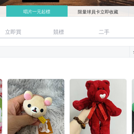
唱片一元起標
限量球員卡立即收藏
立即買
競標
二手