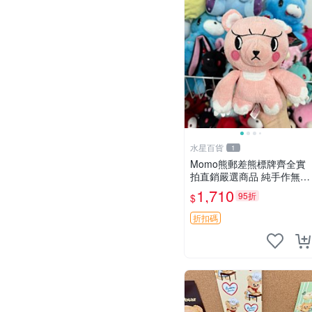
水星百貨
1
Momo熊郵差熊標牌齊全實
拍直銷嚴選商品 純手作無修
圖可收藏 郵差熊 Momo熊
1,710
95折
$
標牌 商品
折扣碼