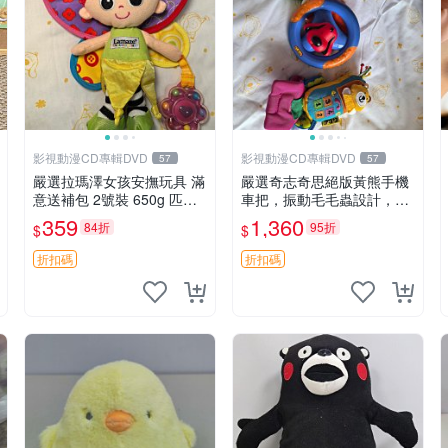
影視動漫CD專輯DVD
影視動漫CD專輯DVD
57
57
嚴選拉瑪澤女孩安撫玩具 滿
嚴選奇志奇思絕版黃熊手機
意送補包 2號裝 650g 匹配
車把，振動毛毛蟲設計，直
嬰幼童舒壓好伴侶 女孩專用
SALE 售不退不換 毛毛蟲 手
359
1,360
84折
95折
$
$
安心選擇 安撫玩偶 衝包 玩
機 車把
具
折扣碼
折扣碼