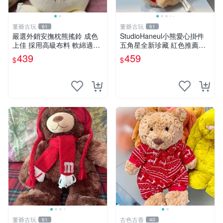
董爺古玩
董爺古玩
61
61
嚴選外銷安撫枕熊搖鈴 成色
StudioHaneul小熊愛心掛件
上佳 採用高級布料 軟綿適合
五角星全新珍藏 紅色推薦收
收藏 安心選購 安撫枕 熊玩具
藏 玩具掛飾 掛件 新品
439
459
$
$
搖鈴
董爺古玩
古色古香
61
40