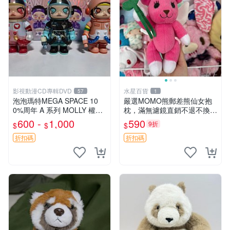
影視動漫CD專輯DVD
水星百貨
57
1
泡泡瑪特MEGA SPACE 10
嚴選MOMO熊郵差熊仙女抱
0%周年 A 系列 MOLLY 權威
枕，滿無濾鏡直銷不退不換
隱藏款 嚴選薄荷巧克力色 80
經典造型可愛必備 紅薯啵啵
600 -
1,000
590
9折
$
$
$
年代風味 權威推薦 合適收藏
間抱枕 抱枕 時尚
折扣碼
折扣碼