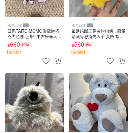
水星百貨
水星百貨
1
1
日系TAITO MOMO郵電熊巧
嚴選絕版三足黃熊指偶，限量
克力色卷毛掛件中古粉嫩玩偶
珍藏等您搶先入手 黃熊 指偶
微瑕推薦 postpet momo 郵
珍藏品
660
560
91折
9折
$
$
電熊 中古玩偶
折扣碼
折扣碼