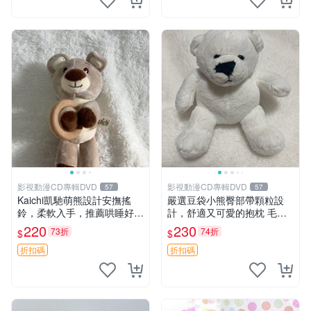
影視動漫CD專輯DVD
影視動漫CD專輯DVD
57
57
Kaichi凱馳萌熊設計安撫搖
嚴選豆袋小熊臀部帶顆粒設
鈴，柔軟入手，推薦哄睡好選
計，舒適又可愛的抱枕 毛絨
擇 熊公仔 安撫玩具 喂食環
抱枕、臀部按摩、坐墊
220
230
73折
74折
$
$
折扣碼
折扣碼