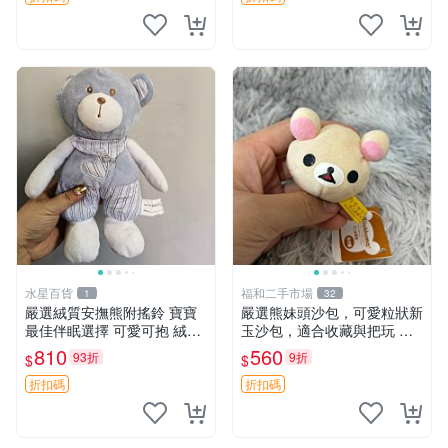
水星百貨
福和二手市場
1
32
嚴選絨質安撫熊附搖鈴 寶寶
嚴選熊妹頭沙包，可愛粒狀新
最佳伴眠選擇 可愛可抱 絨毛
玉沙包，適合收藏與把玩 熊
玩具 安撫熊 嬰兒用
妹 沙包 玉石
810
560
93折
9折
$
$
折扣碼
折扣碼