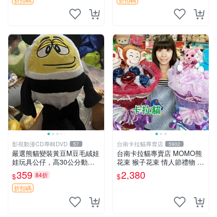
影視動漫CD專輯DVD
台南卡拉貓專賣店
57
5902
嚴選熊貓變裝黃豆M豆毛絨娃
台南卡拉貓專賣店 MOMO熊
娃玩具公仔，高30公分動漫
花束 猴子花束 情人節禮物 二
周邊 熊貓 變裝 公仔
選一 可繡字 可今天寄明天到
359
2,380
84折
$
$
折扣碼