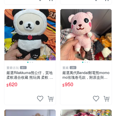
董爺古玩
董藏
61
29
嚴選Rilakkuma熊公仔，質地
嚴選萬代Bandai郵電熊momo
柔軟適合收藏 熊玩偶 柔軟 公
mo玫瑰卷毛款，附原盒與吊
仔 收藏
牌，粉嫩可愛入手即柔軟～
620
950
$
$
玫瑰卷毛 郵電熊 正品