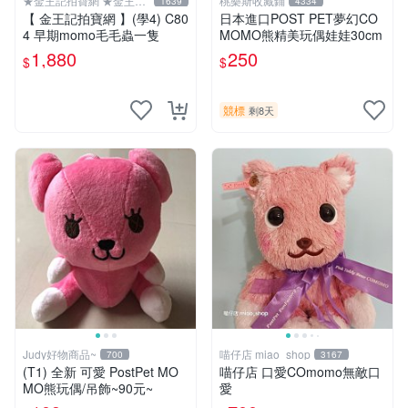
★金王記拍寶網 ★金王記
桃樂斯收藏鋪
1639
4334
拍寶趣
【 金王記拍寶網 】(學4) C80
日本進口POST PET夢幻CO
4 早期momo毛毛蟲一隻
MOMO熊精美玩偶娃娃30cm
1,880
250
$
$
競標
剩8天
Judy好物商品~
喵仔店 miao_shop
700
3167
(T1) 全新 可愛 PostPet MO
喵仔店 口愛COmomo無敵口
MO熊玩偶/吊飾~90元~
愛