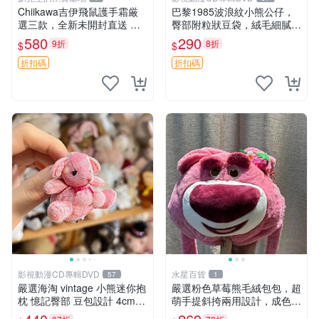
Chiikawa吉伊飛鼠護手霜厳
巴黎1985波浪紋小熊公仔，
選三款，全新未開封直送 飛
臀部附粒狀豆袋，絨毛細膩臉
鼠 護手霜 吉伊三款 新貨
部可愛，中古嚴選推薦 小熊
580
290
9折
8折
$
$
公仔 豆袋
折扣碼
折扣碼
影視動漫CD專輯DVD
水星百貨
57
1
嚴選海淘 vintage 小熊迷你抱
嚴選粉色草莓熊毛絨包包，超
枕 憶記臀部 豆包設計 4cm
萌手提斜挎兩用設計，成色上
高 推薦收藏 迷你豆包小熊、
佳容量大 粉紅草莓 毛絨包 超