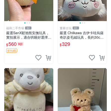
福和二手市場
董爺古玩
32
61
嚴選SanX鬆弛熊安撫玩具，
嚴選 Chiikawa 吉伊卡哇烏薩
實拍展示，適合哄睡好選擇
奇趴姿毛絨玩具，長約30c
電腦玩具 安撫用品
m，質地超軟適合收藏 烏薩
560
329
9折
$
$
奇 Chiikawa 毛絨 超軟
折扣碼