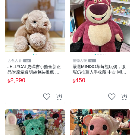
古色古香
董爺古玩
40
61
JELLYCAT史瑪吉小熊全新正
嚴選MINISO草莓熊玩偶，微
品附原箱透明袋包裝推薦 透
瑕仍推薦入手收藏 中古 MINI
明袋 包裝盒 史瑪吉小熊
SO 草莓熊 玩具 收藏
2,290
450
$
$