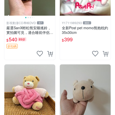
影視動漫CD專輯DVD
Y1711989293
57
883
嚴選SanX輕松熊安睡搖鈴，
全新Post pet momo熊抱枕約
實拍圖可見，適合睡前伴侶，
35x30cm
Picks安撫好物 0325 懸吊 電
540
399
89折
$
$
腦
折扣碼