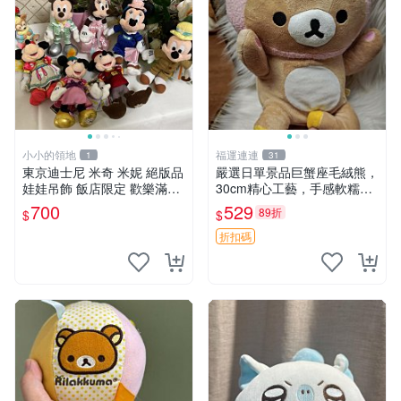
小小的領地
福運連連
1
31
東京迪士尼 米奇 米妮 絕版品
嚴選日單景品巨蟹座毛絨熊，
娃娃吊飾 飯店限定 歡樂滿人
30cm精心工藝，手感軟糯推
間 復活節
薦收藏送人 巨蟹座 毛絨玩具
700
529
89折
$
$
精緻做工
折扣碼