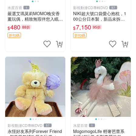
水星百貨
影視動漫CD專輯DVD
1
57
嚴選艾瑪莫莉MOMO晚安香
NIKI超大號口袋愛心抱枕，1
薰玩偶，精致無瑕伴您入眠
00公分日本製，新品未拆封
晚安精靈 香薰玩具 玩偶收藏
胖嘟嘟收藏推薦 愛心抱枕 日
480
7,150
88折
95折
$
$
本 抱枕
折扣碼
折扣碼
影視動漫CD專輯DVD
水星百貨
57
1
永恆好友系列Forever Friend
MogomogoLife 輕奢芭蕾系