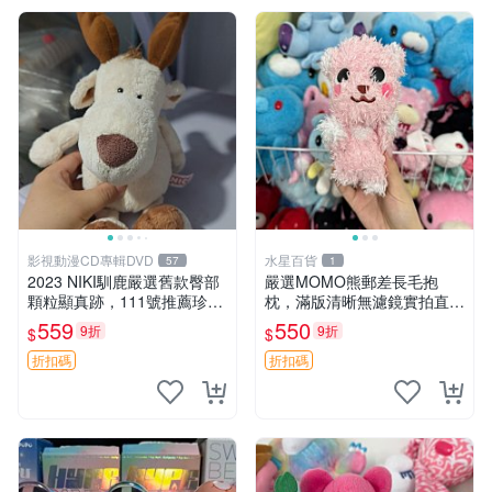
影視動漫CD專輯DVD
水星百貨
57
1
2023 NIKI馴鹿嚴選舊款臀部
嚴選MOMO熊郵差長毛抱
顆粒顯真跡，111號推薦珍藏
枕，滿版清晰無濾鏡實拍直
品 馴鹿 舊款 尾巴顆粒
銷。每周新品到貨，不容錯
559
550
9折
9折
$
$
過！ 郵差熊 長毛 抱枕
折扣碼
折扣碼