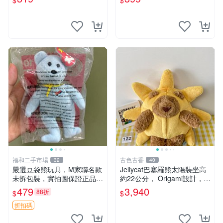
$
$
福和二手市場
古色古香
32
40
嚴選豆袋熊玩具，M家聯名款
Jellycat巴塞羅熊太陽裝坐高
未拆包裝，實拍圖保證正品
約22公分， Origami設計，來
豆袋玩具 嚴選 M家 豆袋熊
自越南。嚴選 Recommendat
479
3,940
88折
$
$
ion！巴塞羅、 Origami熊、J
elly
折扣碼