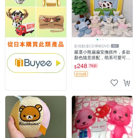
影視動漫CD專輯DVD
57
嚴選小熊扁扁安撫抓件，多款
顏色隨意搭配，萌系可愛可改
掛件 小熊安撫抓件 憶記 抓繩
248
76折
$
孩童掛件
折扣碼