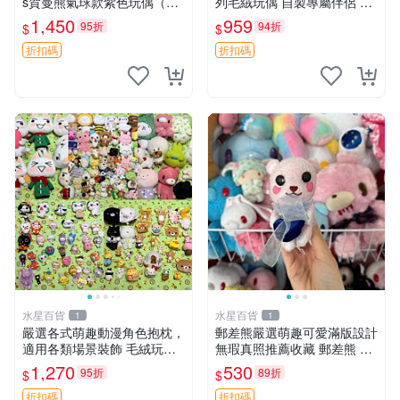
s賀曼熊氣球款紫色玩偶（鼻
列毛絨玩偶 自製專屬伴侶 帶
子稍有磨損） 中古玩具 氣球
標牌全新成色 芭蕾系列 毛絨
1,450
959
95折
94折
$
$
熊 玩偶
玩偶 安撫玩具 新款上架
折扣碼
折扣碼
水星百貨
水星百貨
1
1
嚴選各式萌趣動漫角色抱枕，
郵差熊嚴選萌趣可愛滿版設計
適用各類場景裝飾 毛絨玩
無瑕真照推薦收藏 郵差熊 熊
具、卡通抱枕、趣味玩偶
抱枕 紅薯啵啵間
1,270
530
95折
89折
$
$
折扣碼
折扣碼