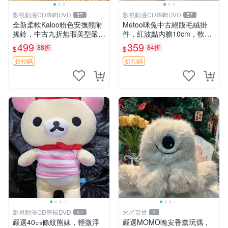
影視動漫CD專輯DVD
影視動漫CD專輯DVD
57
57
全新柔軟Kaloo粉色安撫熊附
Metoo咪兔中古絕版毛絨掛
搖鈴，中古九折無瑕美型嚴選
件，紅波點內膽10cm，軟糯
收藏 粉色 安撫 玩具
宜贈送收藏 咪熊 毛絨 掛件
499
359
88折
84折
$
$
折扣碼
折扣碼
影視動漫CD專輯DVD
水星百貨
57
1
嚴選40㎝條紋熊妹，輕微浮
嚴選MOMO晚安香薰玩偶，