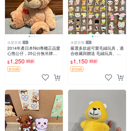
水星百貨
水星百貨
1
1
2014年產日本Nici專櫃正品愛
嚴選多款超可愛毛絨玩具，適
心熊公仔，25公分無吊牌全
合收藏與贈送 毛絨玩具、抱
新 愛心熊 公仔 熊抱玩偶
枕、公仔
1,250
1,150
95折
95折
$
$
折扣碼
折扣碼