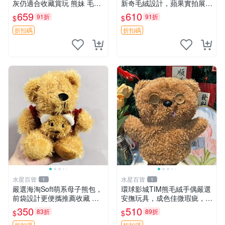
灰仍適合收藏賞玩 熊妹 毛絨
新奇毛絨設計，蘋果實拍展
玩具 浮雕熊
示，成色極佳 晚安香薰 馮娃
659
610
91折
91折
$
$
娃 毛絨玩偶
折扣碼
折扣碼
水星百貨
水星百貨
1
1
嚴選海淘Soft萌系母子熊包，
環球影城TIM熊毛絨手偶嚴選
前袋設計更便攜推薦收藏 母
安撫玩具，成色佳微瑕疵，贈
子熊 軟綿綿 包包
小禮物超值優惠 TIM熊 毛絨
350
510
83折
89折
$
$
手偶 安撫 toy 嚴選
折扣碼
折扣碼