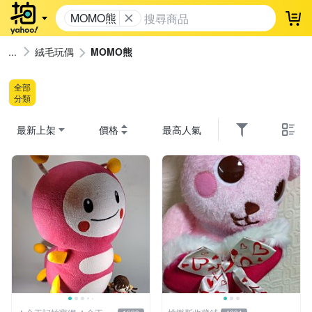
MOMO熊
登
絨毛玩偶
MOMO熊
全部
分類
最新上架
價格
最高人氣