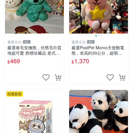
董爺古玩
董爺古玩
61
61
嚴選卷毛安撫熊，仿舊毛巾質
嚴選PostPet Momo天使郵電
地超可愛 剪標珍藏品 老式毛
熊，坐高約30公分，超萌可
巾質地 安撫熊 款式
愛收藏首選 天使郵電熊 Mom
469
1,370
$
$
o熊 玩具
拍賣新星