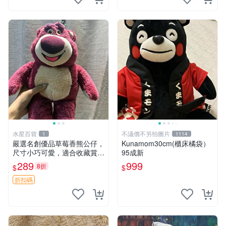
水星百貨
不議價不另拍圖片
1
1114
嚴選名創優品草莓香熊公仔，
Kunamom30cm(櫃床橘袋）
尺寸小巧可愛，適合收藏賞玩
95成新
30cm 玩具 公仔 草莓熊
289
999
8折
$
$
折扣碼