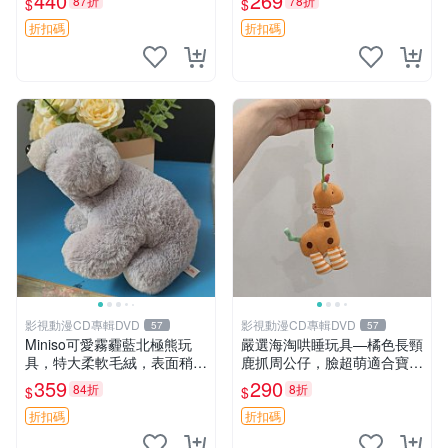
440
269
87折
78折
$
$
高臀部、豆袋抱枕
大容量
折扣碼
折扣碼
影視動漫CD專輯DVD
影視動漫CD專輯DVD
57
57
Miniso可愛霧霾藍北極熊玩
嚴選海淘哄睡玩具—橘色長頸
具，特大柔軟毛絨，表面稍有
鹿抓周公仔，臉超萌適合寶寶
使用痕跡，適合居家擺放 23
陪伴，中古略有使用痕跡 橘
359
290
84折
8折
$
$
CM 毛絨玩具 北極熊 魯班熊
色 長頸鹿 抓周
折扣碼
折扣碼