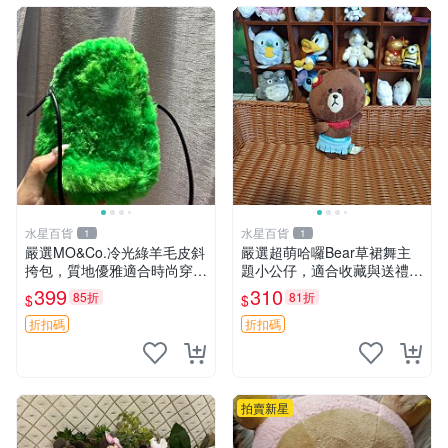
水星百貨
水星百貨
1
1
嚴選MO&Co.冷光綠羊毛皮斜
嚴選超萌哈囉Bear草裙舞主
挎包，質地優雅適合時尚穿搭
題小公仔，適合收藏與送禮 1
冷光綠 皮包 斜挎包
00 克 哈囉Bear 草裙舞
399
310
85折
81折
$
$
折扣碼
折扣碼
拍賣新星