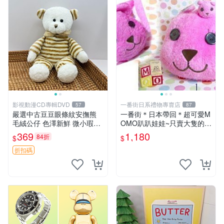
影視動漫CD專輯DVD
一番街日系禮物專賣店
57
87
嚴選中古豆豆眼條紋安撫熊
一番街＊日本帶回＊超可愛M
毛絨公仔 色澤新鮮 微小瑕疵
OMO趴趴娃娃~只賣大隻的1
可收藏 中古 安撫熊 條紋公仔
號~單隻價～生日禮物
369
1,180
84折
$
$
折扣碼