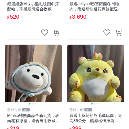
嚴選絕版M豆小熊毛線圍巾搭
嚴選Jellycat巴塞羅熊冬日睡
配帢，手感順滑適合收藏 絕
衣，附透明快遞箱保鮮配送，
版M豆小熊、圍巾、毛線帢
童趣可愛可收藏 巴塞羅熊 睡
520
3,690
$
$
經典好搭
衣 透明袋
董爺古玩
董爺古玩
61
61
Miniso裸熊商品全新到貨，表
嚴選山莫萌芽熊毛絨玩偶，身
面稍有浮塵，適合自用收藏嚴
高35公分，觸感極佳推薦收
選款。 裸熊 商品 裸熊玩偶
藏 萌芽熊 毛絨玩偶 串珠玩偶
319
399