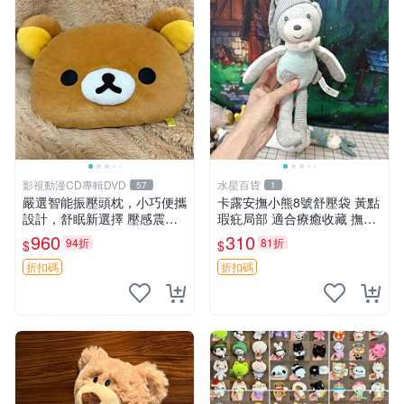
影視動漫CD專輯DVD
水星百貨
57
1
嚴選智能振壓頭枕，小巧便攜
卡露安撫小熊8號舒壓袋 黃點
設計，舒眠新選擇 壓感震動
瑕疪局部 適合療癒收藏 撫慰
頭枕 確切尺寸 小巧便攜
身心 美肌養護 放鬆好物
960
310
94折
81折
$
$
折扣碼
折扣碼