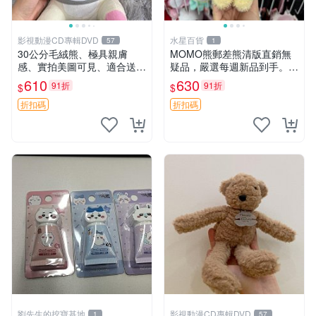
影視動漫CD專輯DVD
水星百貨
57
1
30公分毛絨熊、極具親膚
MOMO熊郵差熊清版直銷無
感、實拍美圖可見、適合送禮
疑品，嚴選每週新品到手。紅
收藏 毛絨熊 送禮 熊抱
薯啵啵鮮果間 郵差熊 清版 紅
610
630
91折
91折
$
$
薯啵啵間
折扣碼
折扣碼
劉先生的挖寶基地
影視動漫CD專輯DVD
1
57