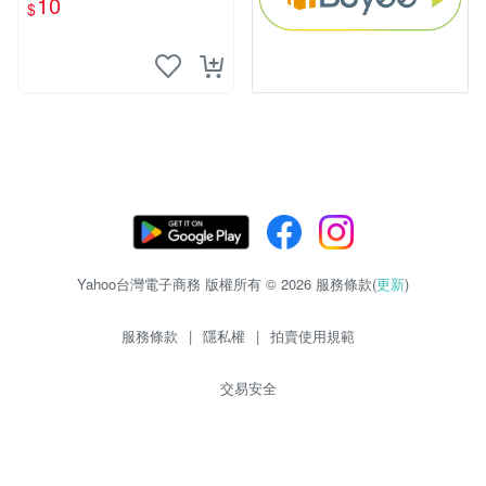
10
$
物玩具 1120929
Yahoo台灣電子商務 版權所有 © 2026 服務條款(
更新
)
服務條款
|
隱私權
|
拍賣使用規範
交易安全