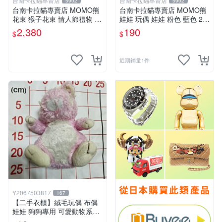
台南卡拉貓專賣店
台南卡拉貓專賣店
5902
5902
台南卡拉貓專賣店 MOMO熊
台南卡拉貓專賣店 MOMO熊
花束 猴子花束 情人節禮物 二
娃娃 玩偶 娃娃 粉色 藍色 2色
選一 可繡字 可今天寄明天到
分售
2,380
190
$
$
近期銷量1件
Y2067503817
167
【二手衣櫃】絨毛玩偶 布偶
娃娃 狗狗專用 可愛動物系列
耐咬耐磨玩具 玩偶 粉紅熊寵