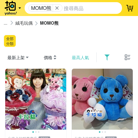
MOMO熊
登
絨毛玩偶
MOMO熊
全部
分類
最新上架
價格
最高人氣